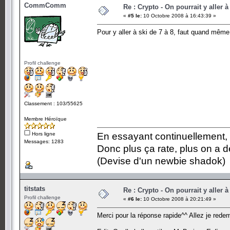
CommComm
Re : Crypto - On pourrait y aller à
«
#5 le:
10 Octobre 2008 à 16:43:39 »
Pour y aller à ski de 7 à 8, faut quand mêm
Profil challenge
Classement : 103/55625
Membre Héroïque
Hors ligne
En essayant continuellement, on
Messages: 1283
Donc plus ça rate, plus on a
(Devise d'un newbie shadok)
titstats
Re : Crypto - On pourrait y aller à
Profil challenge
«
#6 le:
10 Octobre 2008 à 20:21:49 »
Merci pour la réponse rapide^^ Allez je rede