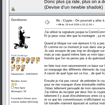
Donc plus ça rate, plus on a
(Devise d'un newbie shadok)
Ouroboros
Re : Crypto - On pourrait y aller à
«
#9 le:
28 Avril 2009 à 03:11:09 »
J'ai utilisé ta signature jusque la CommComm 
Et je peux vous dire que la montagne , ça m
Quand je bloque sur une épreuve il n'y a pas 
Et comme en ce moment je suis dans une péri
Je vais essayer de pas trop en divulguer sur
mais je vais quand même faire un mini topo d
Profil challenge
histoire que l'on ne pense pas à du quémand
en faite tout mon raisonnement ce base sur le
un marquage des différents éléments du crypt
A savoir de quel type est ce truc , de quel tr
Classement : 236/55625
Ensuite je n'ai pas cessé de prétraiter le c
Membre Junior
pour ne rien manquer d'une éventuelle méthod
Hors ligne
J'étais tellement persuadé de mon raisoneme
Messages: 58
J'ai même du recopier par deux fois le crypta
tellement il y avait d'incohérences entre ce
Consultant infosec pour
et ce que les convertisseurs m'affichaient s
enfants /twitter:@On4r4p
Un travaille vraiment épuisant et surtout inu