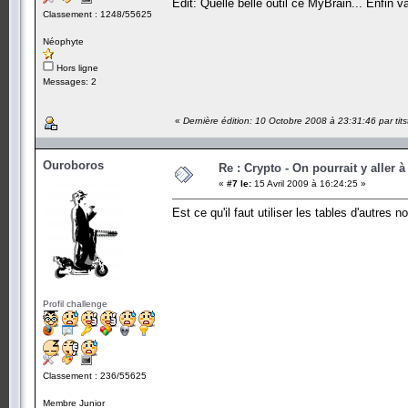
Edit: Quelle belle outil ce MyBrain... Enfin
Classement : 1248/55625
Néophyte
Hors ligne
Messages: 2
«
Dernière édition: 10 Octobre 2008 à 23:31:46 par tits
Ouroboros
Re : Crypto - On pourrait y aller à
«
#7 le:
15 Avril 2009 à 16:24:25 »
Est ce qu'il faut utiliser les tables d'autres 
Profil challenge
Classement : 236/55625
Membre Junior