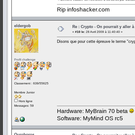
Rip infoshacker.com
eldergob
Re : Crypto - On pourrait y aller à
«
#10 le:
28 Avril 2009 à 11:40:40 »
Disons que pour cette épreuve le terme "cryp
Profil challenge
Classement : 639/55625
Membre Junior
Hors ligne
Messages: 59
Hardware: MyBrain 70 beta
Software: MyMind OS rc5
Ouroboros