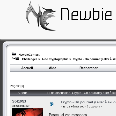
NewbieContest
Challenges
»
Aide Cryptographie
»
Crypto - On pourrait y aller à sk
Accueil
Aide
Rechercher
Pages: [
1
]
Auteur
Fil de discussion: Crypto - On pourrait y aller à s
S0410N3
Crypto - On pourrait y aller à ski d
Administrateur
«
le:
22 Février 2007 à 20:50:44 »
Postez ici vos messages.