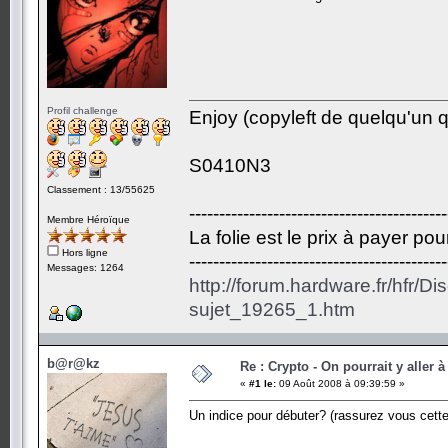
Profil challenge
Enjoy (copyleft de quelqu'un qu
S0410N3
Classement : 13/55625
-------------------------------------------
Membre Héroïque
La folie est le prix à payer po
Hors ligne
-------------------------------------------
Messages: 1264
http://forum.hardware.fr/hfr/D
sujet_19265_1.htm
b@r@kz
Re : Crypto - On pourrait y aller à
«
#1 le:
09 Août 2008 à 09:39:59 »
Un indice pour débuter? (rassurez vous cett