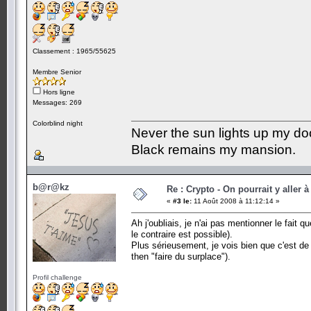
Classement : 1965/55625
Membre Senior
Hors ligne
Messages: 269
Colorblind night
Never the sun lights up my do
Black remains my mansion.
b@r@kz
Re : Crypto - On pourrait y aller à
«
#3 le:
11 Août 2008 à 11:12:14 »
Ah j'oubliais, je n'ai pas mentionner le fait
le contraire est possible).
Plus sérieusement, je vois bien que c'est de l
then "faire du surplace").
Profil challenge