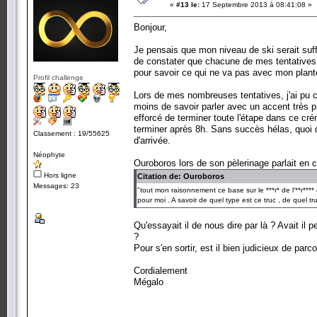
«
#13 le:
17 Septembre 2013 à 08:41:08 »
Bonjour,
Je pensais que mon niveau de ski serait suf
de constater que chacune de mes tentatives 
pour savoir ce qui ne va pas avec mon plant
Profil challenge
Lors de mes nombreuses tentatives, j'ai pu c
moins de savoir parler avec un accent très pr
efforcé de terminer toute l'étape dans ce cré
terminer après 8h. Sans succès hélas, quoi 
Classement : 19/55625
d'arrivée.
Néophyte
Ouroboros lors de son pèlerinage parlait en 
Hors ligne
Citation de: Ouroboros
Messages: 23
"tout mon raisonnement ce base sur le ***r* de l'**r***
pour moi . A savoir de quel type est ce truc , de quel tru
Qu'essayait il de nous dire par là ? Avait il 
?
Pour s'en sortir, est il bien judicieux de parc
Cordialement
Mégalo