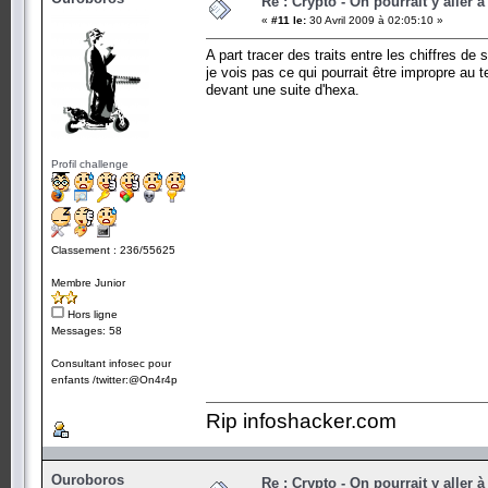
Re : Crypto - On pourrait y aller à
«
#11 le:
30 Avril 2009 à 02:05:10 »
A part tracer des traits entre les chiffres de s
je vois pas ce qui pourrait être impropre au 
devant une suite d'hexa.
Profil challenge
Classement : 236/55625
Membre Junior
Hors ligne
Messages: 58
Consultant infosec pour
enfants /twitter:@On4r4p
Rip infoshacker.com
Ouroboros
Re : Crypto - On pourrait y aller à