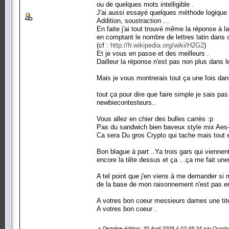
ou de quelques mots intelligible .
J'ai aussi essayé quelques méthode logique po
Addition, soustraction ...
En faite j'ai tout trouvé même la réponse à la
en comptant le nombre de lettres latin dans 
(cf :
http://fr.wikipedia.org/wiki/H2G2
)
Et je vous en passe et des meilleurs .
Dailleur la réponse n'est pas non plus dans 
Mais je vous montrerais tout ça une fois dans
tout ça pour dire que faire simple je sais pa
newbiecontesteurs..
Vous allez en chier des bulles carrès :p
Pas du sandwich bien baveux style mix Aes-
Ca sera Du gros Crypto qui tache mais tout e
Bon blague à part ..Ya trois gars qui vienne
encore la tête dessus et ça ...ça me fait uneu
A tel point que j'en viens à me demander si
de la base de mon raisonnement n'est pas er
A votres bon coeur messieurs dames une tite
A votres bon coeur .
«
Dernière édition: 30 Avril 2009 à 03:48:34 par Ourob