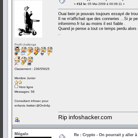
«
#12 le:
05 Mai 2009 à 00:08:11 »
Ouai bein je pouvais toujours essayé de trou
Il ne m'affichait que des conneries ...Si je p
infomirmo.fr lui au moins il est fiable .
Quand je pense a tout ce temps perdu alors q
..
Profil challenge
Classement : 236/55625
Membre Junior
Hors ligne
Messages: 58
Consultant infosec pour
enfants /twitter:@On4r4p
Rip infoshacker.com
Mégalo
Re : Crypto - On pourrait y aller à