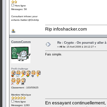
Hors ligne
Messages: 58
Consultant infosec pour
enfants /twitter:@On4r4p
Rip infoshacker.com
CommComm
Re : Crypto - On pourrait y aller à
«
#8 le:
15 Avril 2009 à 18:12:27 »
Fais simple.
Profil challenge
Classement : 103/55625
Membre Héroïque
Hors ligne
En essayant continuellement, on
Messages: 1283