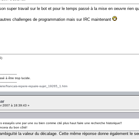
son super travail sur le bot et pour le temps passé à la mise en oeuvre rien q
 d'autres challenges de programmation mais sur IRC maintenant
é)
------------------
ssé à être trop lucide.
------------------
ciete/francais-repere-repaire-sujet_19265_1.htm
sar
er 2007 à 18:39:43 »
es essayés une par une ou bien comme cité plus haut faire une recherche historique!!
ncera du bon côté!
ambiguïté la valeur du décalage. Cette même réponse donne également le sens