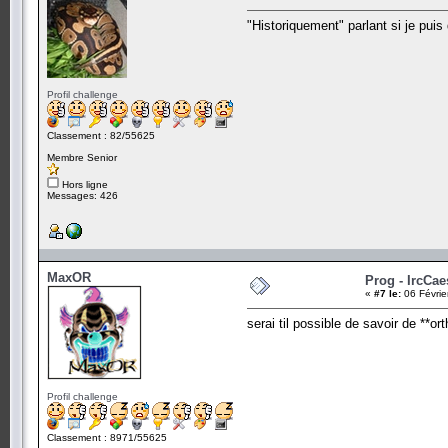
"Historiquement" parlant si je puis d
Profil challenge
Classement : 82/55625
Membre Senior
Hors ligne
Messages: 426
MaxOR
Prog - IrcCae
«
#7 le:
06 Févrie
serai til possible de savoir de **or
Profil challenge
Classement : 8971/55625