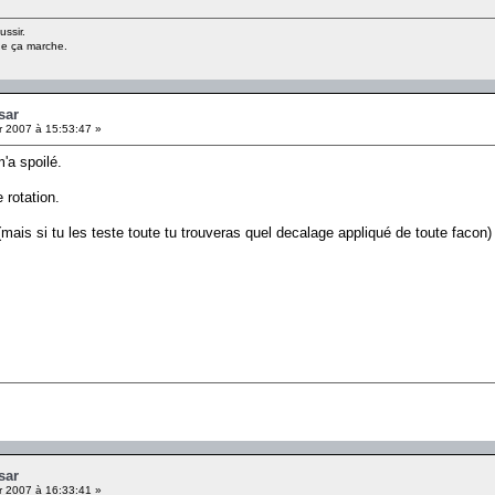
ussir.
ue ça marche.
sar
r 2007 à 15:53:47 »
'a spoilé.
 rotation.
(mais si tu les teste toute tu trouveras quel decalage appliqué de toute facon)
sar
r 2007 à 16:33:41 »