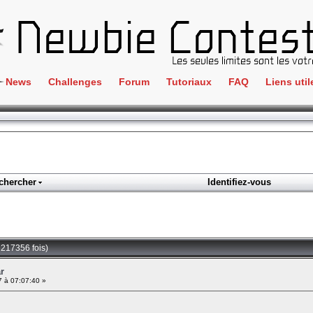
News
Challenges
Forum
Tutoriaux
FAQ
Liens util
Crackme
IRC
ClientSide
Newbi
Cryptographie
Liens
Forensics
chercher
Identifiez-vous
Parten
Hacking
Régle
Logique
Goodi
Programmation
 217356 fois)
L'incu
Stéganographie
r
7 à 07:07:40 »
Wargame
Tous les challenges