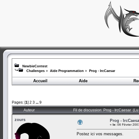
NewbieContest
Challenges
»
Aide Programmation
»
Prog - IrcCaesar
Accueil
Aide
Re
Pages: [
1
]
2
3
...
9
Auteur
Fil de discussion: Prog - IrcCaesar (Lu
zours
Prog - IrcCaesa
«
le:
06 Février 200
Postez ici vos messages.