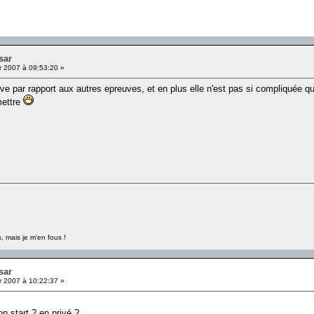
sar
r 2007 à 09:53:20 »
nove par rapport aux autres epreuves, et en plus elle n'est pas si compliquée q
mettre
, mais je m'en fous !
sar
r 2007 à 10:22:37 »
n start ? en privé ?