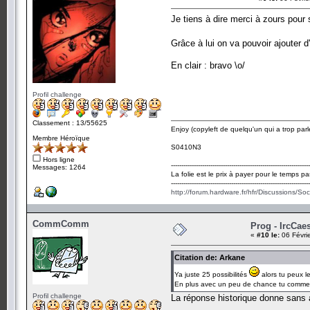
Je tiens à dire merci à zours pour 
Grâce à lui on va pouvoir ajouter
En clair : bravo \o/
Profil challenge
Classement : 13/55625
Enjoy (copyleft de quelqu'un qui a trop parl
Membre Héroïque
S0410N3
Hors ligne
-------------------------------------------------------------------
Messages: 1264
La folie est le prix à payer pour le temps pa
-------------------------------------------------------------------
http://forum.hardware.fr/hfr/Discussions/So
CommComm
Prog - IrcCae
«
#10 le:
06 Févri
Citation de: Arkane
Ya juste 25 possibilités
alors tu peux l
En plus avec un peu de chance tu comme
Profil challenge
La réponse historique donne sans 