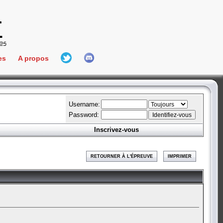
es
A propos
L'équipe
e Connect
Hall Of Fame
Username:
Password:
Inscrivez-vous
aires
ment
RETOURNER À L'ÉPREUVE
IMPRIMER
es
bateur