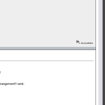
Journalisée
!
dérangement!!:wink: