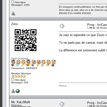
Hors ligne
Messages: 1283
En essayant continuellement, on finit par ré
Donc plus ça rate, plus on a de chances q
(Devise d'un newbie shadok)
Zmx
Prog - IrcCae
«
#5 le:
06 Févrie
Je vais te repondre ce que Zours m
Tu ne parle pas de caesar, mais de
La difference est extrement subtil 
Profil challenge
Classement : 88/55625
Membre Héroïque
Hors ligne
Messages: 559
How to...
Mr_KaLiMaN
Prog - IrcCae
Relecteur
«
#6 le:
06 Févrie