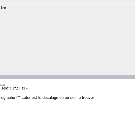
ire...
sar
r 2007 à 17:54:43 »
thographe !** coter est le decalage ou en doit le trouver