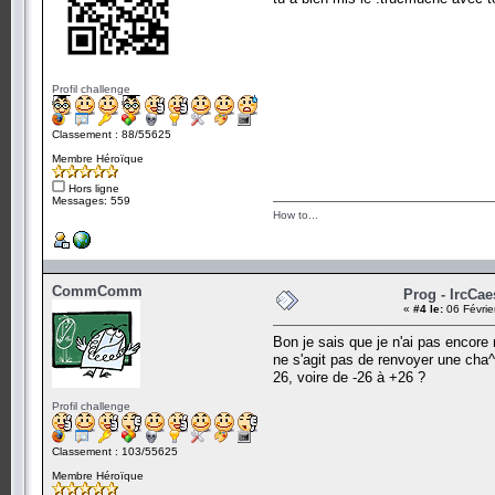
Profil challenge
Classement : 88/55625
Membre Héroïque
Hors ligne
Messages: 559
How to...
CommComm
Prog - IrcCae
«
#4 le:
06 Févrie
Bon je sais que je n'ai pas encore 
ne s'agit pas de renvoyer une cha^p
26, voire de -26 à +26 ?
Profil challenge
Classement : 103/55625
Membre Héroïque