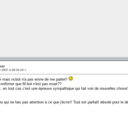
sar
r 2007 à 09:32:24 »
i mais ncbot n'a pas envie de me parler!!
confirmer que M.bot n'est pas muet??
k: en tout cas c'est une épreuve sympathique qui fait voir de nouvelles chose!
 qui ne fais pas attention à ce que j'écris!! Tout est parfait! désolé pour le 