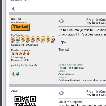
Messages: 34
the lsd
Prog - IrcCae
Administrateur
«
#2 le:
06 Févrie
En tout ca, moi je felicite ! Ca in
Bravo bravo ! Il n'y a plus qu'a si 
Profil challenge
Enjoy
Classement : 199/55625
The lsd
Membre Héroïque
Hors ligne
Messages: 3102
Newbie Contest Staff :
poulping for fun & profit
The lsd - Th3_l5D (IRC)
Statut :
Administrateur
Citation :
Cartésien désabusé : je pense, donc je suis
Zmx
Prog - IrcCae
«
#3 le:
06 Févrie
Moi il m'a repondu
tu a bien mis le .trucmuche avec to