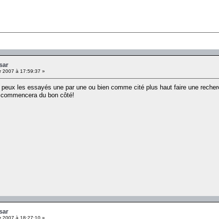
sar
r 2007 à 17:59:37 »
 peux les essayés une par une ou bien comme cité plus haut faire une recherc
u commencera du bon côté!
sar
r 2007 à 18:27:10 »