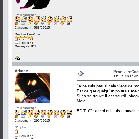
Profil challenge
Classement : 583/55625
Membre Héroïque
Hors ligne
Messages: 811
Arkane
Prog - IrcCae
«
#1 le:
06 Févrie
Je ne sais pas si cela viens de mo
Est ce que quelqu'un pourrais me 
Si ça se trouve il est sourd!!:shoc
Merci!
Profil challenge
EDIT: C'est moi qui suis mauvais ou
Classement : 290/55625
Néophyte
Hors ligne