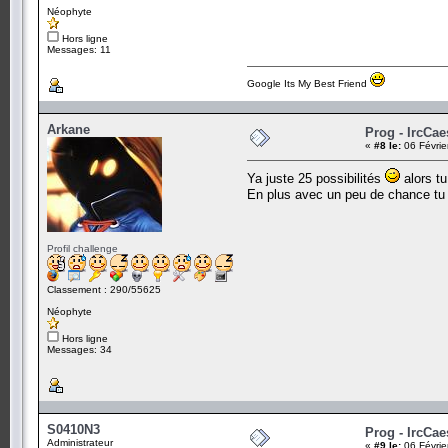
Néophyte
Hors ligne
Messages: 11
Google Its My Best Friend
Arkane
Prog - IrcCae
«
#8 le:
06 Févrie
Ya juste 25 possibilités
alors tu
En plus avec un peu de chance t
Profil challenge
Classement : 290/55625
Néophyte
Hors ligne
Messages: 34
S0410N3
Prog - IrcCae
Administrateur
«
#9 le:
06 Févrie