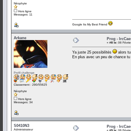
Néophyte
Hors ligne
Messages: 11
Google Its My Best Friend
Arkane
Prog - IrcCae
«
#8 le:
06 Févrie
Ya juste 25 possibilités
alors tu
En plus avec un peu de chance t
Profil challenge
Classement : 290/55625
Néophyte
Hors ligne
Messages: 34
S0410N3
Prog - IrcCae
Administrateur
«
#9 le:
06 Févrie