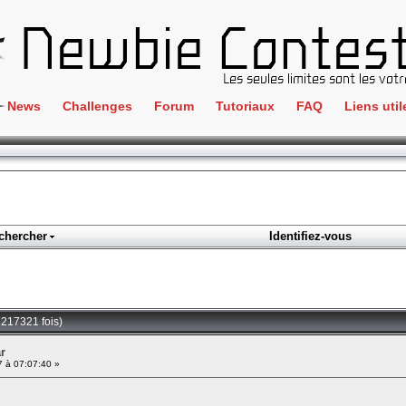
News
Challenges
Forum
Tutoriaux
FAQ
Liens util
Crackme
IRC
ClientSide
Newbi
Cryptographie
Liens
Forensics
chercher
Identifiez-vous
Parten
Hacking
Régle
Logique
Goodi
Programmation
 217321 fois)
L'incu
Stéganographie
r
7 à 07:07:40 »
Wargame
Tous les challenges