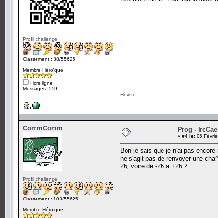
Profil challenge
Classement : 88/55625
Membre Héroïque
Hors ligne
Messages: 559
How to...
CommComm
Prog - IrcCae
«
#4 le:
06 Févrie
Bon je sais que je n'ai pas encore 
ne s'agit pas de renvoyer une cha^p
26, voire de -26 à +26 ?
Profil challenge
Classement : 103/55625
Membre Héroïque