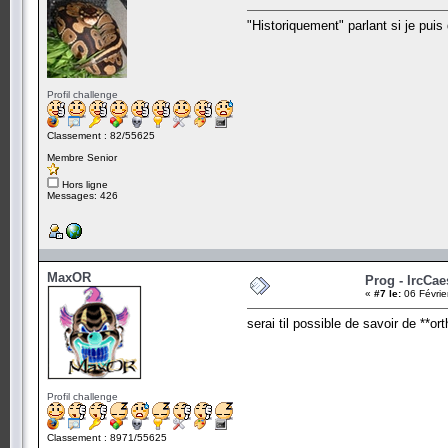
"Historiquement" parlant si je puis d
Profil challenge
Classement : 82/55625
Membre Senior
Hors ligne
Messages: 426
MaxOR
Prog - IrcCae
«
#7 le:
06 Févrie
serai til possible de savoir de **or
Profil challenge
Classement : 8971/55625