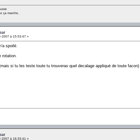
ussir.
ue ça marche.
sar
r 2007 à 15:53:47 »
'a spoilé.
 rotation.
(mais si tu les teste toute tu trouveras quel decalage appliqué de toute facon)
sar
r 2007 à 16:33:41 »