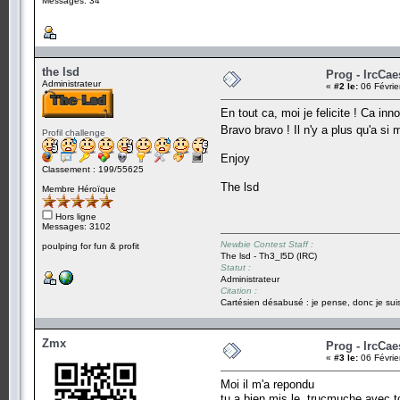
Messages: 34
the lsd
Prog - IrcCae
Administrateur
«
#2 le:
06 Févrie
En tout ca, moi je felicite ! Ca in
Bravo bravo ! Il n'y a plus qu'a si 
Profil challenge
Enjoy
Classement : 199/55625
The lsd
Membre Héroïque
Hors ligne
Messages: 3102
Newbie Contest Staff :
poulping for fun & profit
The lsd - Th3_l5D (IRC)
Statut :
Administrateur
Citation :
Cartésien désabusé : je pense, donc je suis
Zmx
Prog - IrcCae
«
#3 le:
06 Févrie
Moi il m'a repondu
tu a bien mis le .trucmuche avec to