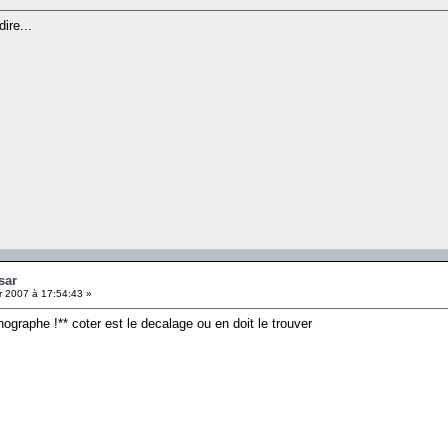
ire...
sar
r 2007 à 17:54:43 »
thographe !** coter est le decalage ou en doit le trouver