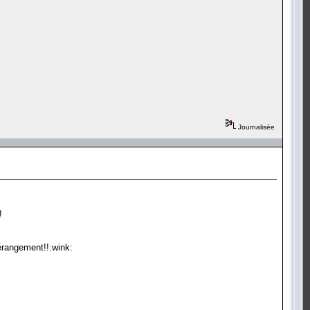
Journalisée
!
dérangement!!:wink: