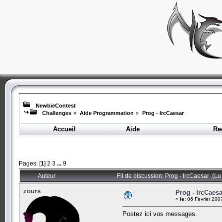
NewbieContest
Challenges
»
Aide Programmation
»
Prog - IrcCaesar
Accueil
Aide
Re
Pages: [
1
]
2
3
...
9
Auteur
Fil de discussion: Prog - IrcCaesar (Lu
zours
Prog - IrcCaesa
«
le:
06 Février 200
Postez ici vos messages.