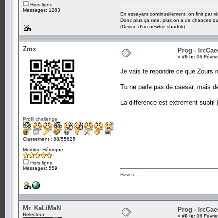
Hors ligne
Messages: 1283
En essayant continuellement, on finit par ré
Donc plus ça rate, plus on a de chances q
(Devise d'un newbie shadok)
Zmx
Prog - IrcCae
«
#5 le:
06 Févrie
Je vais te repondre ce que Zours m
Tu ne parle pas de caesar, mais de
La difference est extrement subtil 
Profil challenge
Classement : 88/55625
Membre Héroïque
Hors ligne
Messages: 559
How to...
Mr_KaLiMaN
Prog - IrcCae
Relecteur
«
#6 le:
06 Févrie