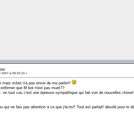
sar
r 2007 à 09:32:24 »
i mais ncbot n'a pas envie de me parler!!
confirmer que M.bot n'est pas muet??
k: en tout cas c'est une épreuve sympathique qui fait voir de nouvelles chose!
 qui ne fais pas attention à ce que j'écris!! Tout est parfait! désolé pour le 