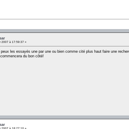
sar
r 2007 à 17:59:37 »
 peux les essayés une par une ou bien comme cité plus haut faire une recherc
u commencera du bon côté!
sar
r 2007 à 18:27:10 »