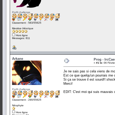
Profil challenge
Classement : 583/55625
Membre Héroïque
Hors ligne
Messages: 811
Arkane
Prog - IrcCae
«
#1 le:
06 Févrie
Je ne sais pas si cela viens de mo
Est ce que quelqu'un pourrais me 
Si ça se trouve il est sourd!!:shoc
Merci!
Profil challenge
EDIT: C'est moi qui suis mauvais ou
Classement : 290/55625
Néophyte
Hors ligne