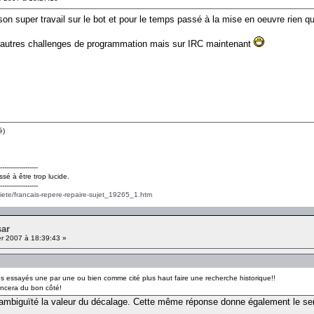
son super travail sur le bot et pour le temps passé à la mise en oeuvre rien q
 d'autres challenges de programmation mais sur IRC maintenant
é)
------------------
ssé à être trop lucide.
------------------
ciete/francais-repere-repaire-sujet_19265_1.htm
sar
er 2007 à 18:39:43 »
es essayés une par une ou bien comme cité plus haut faire une recherche historique!!
ncera du bon côté!
ambiguïté la valeur du décalage. Cette même réponse donne également le sens