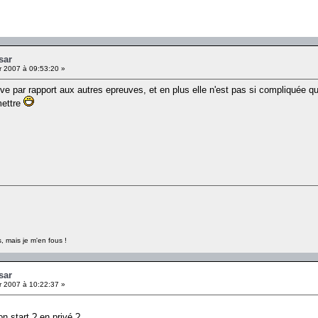
sar
r 2007 à 09:53:20 »
nove par rapport aux autres epreuves, et en plus elle n'est pas si compliquée q
mettre
, mais je m'en fous !
sar
r 2007 à 10:22:37 »
n start ? en privé ?