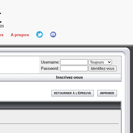
es
A propos
L'équipe
e Connect
Hall Of Fame
Username:
Password:
Inscrivez-vous
aires
ment
RETOURNER À L'ÉPREUVE
IMPRIMER
es
bateur