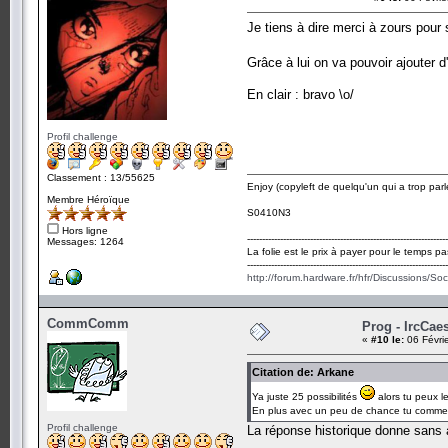
Je tiens à dire merci à zours pour 
Grâce à lui on va pouvoir ajouter
En clair : bravo \o/
Profil challenge
Classement : 13/55625
Enjoy (copyleft de quelqu'un qui a trop parl
Membre Héroïque
S0410N3
Hors ligne
-------------------------------------------------------------------
Messages: 1264
La folie est le prix à payer pour le temps pa
-------------------------------------------------------------------
http://forum.hardware.fr/hfr/Discussions/So
CommComm
Prog - IrcCae
«
#10 le:
06 Févri
Citation de: Arkane
Ya juste 25 possibilités
alors tu peux l
En plus avec un peu de chance tu comme
Profil challenge
La réponse historique donne sans 