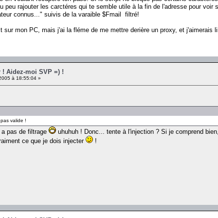
u peu rajouter les carctéres qui te semble utile à la fin de l'adresse pour voir s
teur connus..." suivis de la varaible $Fmail filtré!
t sur mon PC, mais j'ai la fléme de me mettre derière un proxy, et j'aimerais l
r ! Aidez-moi SVP =) !
005 à 18:55:04 »
pas valide !
 a pas de filtrage
uhuhuh ! Donc... tente à l'injection ? Si je comprend bien, 
raiment ce que je dois injecter
!