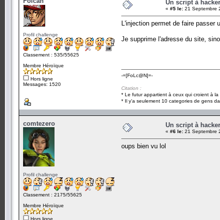
Folcan
Un script à hacke
«
#5 le:
21 Septembre 2
L'injection permet de faire passer 
Profil challenge
Je supprime l'adresse du site, sinon
Classement : 535/55625
Membre Héroïque
-=[FoLc@N]=-
Hors ligne
Messages: 1520
Citation :
* Le futur appartient à ceux qui croient à l
* Il y'a seulement 10 categories de gens dan
comtezero
Un script à hacke
«
#6 le:
21 Septembre 2
oups bien vu lol
Profil challenge
Classement : 2175/55625
Membre Héroïque
Hors ligne