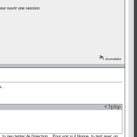
pour ouvrir une session.
Journalisée
...
u peu tenter de l'injection... Pour voir si il bloque, tu test avec un