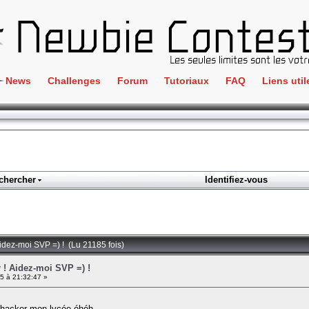
News
Challenges
Forum
Tutoriaux
FAQ
Liens util
Crackme
IRC
ClientSide
Newbi
Cryptographie
Liens
Forensics
chercher
Identifiez-vous
Parten
Hacking
Régle
Logique
Goodi
Programmation
Aidez-moi SVP =) ! (Lu 21185 fois)
L'incu
Stéganographie
r ! Aidez-moi SVP =) !
5 à 21:32:47 »
Wargame
Tous les challenges
e hacker mon lycée éhéh.