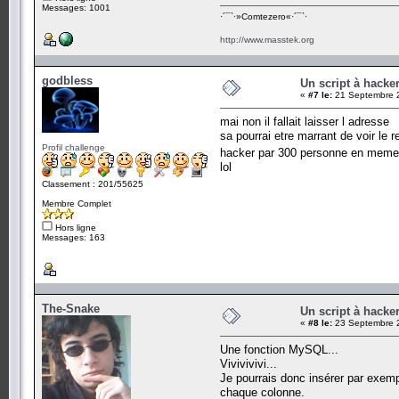
Messages: 1001
·´¯`·­»Comtezero«­·´¯`·
http://www.masstek.org
godbless
Un script à hacke
«
#7 le:
21 Septembre 2
mai non il fallait laisser l adresse
sa pourrai etre marrant de voir le re
Profil challenge
hacker par 300 personne en mem
lol
Classement : 201/55625
Membre Complet
Hors ligne
Messages: 163
The-Snake
Un script à hacke
«
#8 le:
23 Septembre 2
Une fonction MySQL...
Vivivivivi...
Je pourrais donc insérer par exem
chaque colonne.