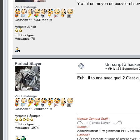
Y-a-t-il un moyen de pouvoir observ
Profil challenge
Classement : 9337/55625
Membre Junior
Hors ligne
Messages: 78
Perfect Slayer
Un script à hacke
«
#9 le:
24 Septembre 2
Euh.. il tourne avec quoi ? C'est q
Profil challenge
Classement : 3080/55625
Membre Héroïque
Newbie Contest Staff :
(¯`·._.· [ Perfect Slayer ] ·._.·´¯)
Hors ligne
Status :
Messages: 1974
Administrateur / Programmeur PHP / Optimi
Citation :
Sécurité, efficacité et rapidité riment avec P