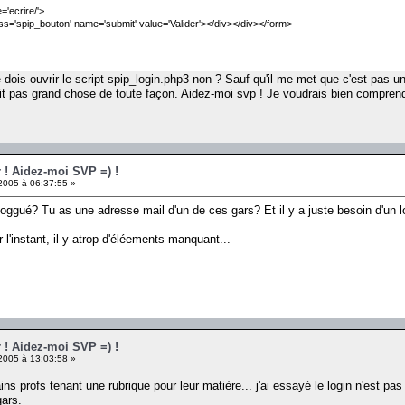
='ecrire/'>
lass='spip_bouton' name='submit' value='Valider'></div></div></form>
 dois ouvrir le script spip_login.php3 non ? Sauf qu'il me met que c'est pas un 
it pas grand chose de toute façon. Aidez-moi svp ! Je voudrais bien compre
r ! Aidez-moi SVP =) !
005 à 06:37:55 »
oggué? Tu as une adresse mail d'un de ces gars? Et il y a juste besoin d'un 
l'instant, il y atrop d'éléements manquant...
r ! Aidez-moi SVP =) !
005 à 13:03:58 »
ins profs tenant une rubrique pour leur matière... j'ai essayé le login n'est pas
gars.