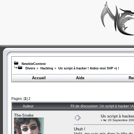
NewbieContest
Divers
»
Hacking
»
Un script à hacker ! Aidez-moi SVP =) !
Accueil
Aide
Re
Pages: [
1
]
2
Auteur
Fil de discussion: Un script à hacker ! 
The-Snake
Un script à hacke
«
le:
20 Septembre 200
Uhuh !
Voilà, me suis mis dans la tête d