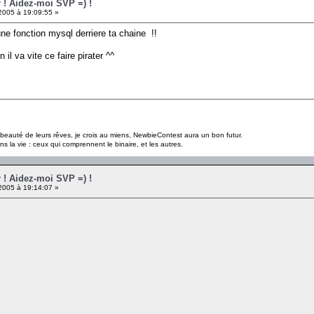
r ! Aidez-moi SVP =) !
005 à 19:09:55 »
une fonction mysql derriere ta chaine !!
 il va vite ce faire pirater ^^
a beauté de leurs rêves, je crois au miens, NewbieContest aura un bon futur.
s la vie : ceux qui comprennent le binaire, et les autres.
r ! Aidez-moi SVP =) !
005 à 19:14:07 »