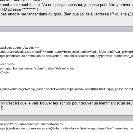
ent seulement le site. Vu ce que j'ai appris ici, je pense peut-être y arriver. 
! D'adresse ********* !
pas encore me lancer dans du gros. Bien que j'ai déjà l'adresse IP du site (21
 saisi des codes d'accès -->
dana,arial,helvetica,sans-serif"><form name='form_login' action='spip_login.php3?var_url=ec
n (identifiant de connexion au site)&nbsp;:</b><br /></label><input type='text' name='var_log
='ecrire/'>
lass='spip_bouton' name='submit' value='Valider'></div>
t"><!--
_pass=oui" target="spip_pass" onclick="javascript:window.open(this.href, 'spip_pass', 'scr
tiori c'est ici que je vais trouver les scripts pour trouver un identifiant (d'un
!).
ogin.php3?var_url=ecrire%2F' method='post'>
n (identifiant de connexion au site)&nbsp;:</b><br /></label><input type='text' name='var_log