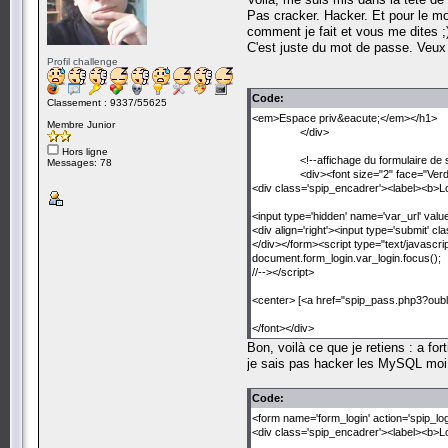
Pas cracker. Hacker. Et pour le mom
comment je fait et vous me dites ;) 
C'est juste du mot de passe. Veux 
Profil challenge
Code:
Classement : 9337/55625
<em>Espace priv&eacute;</em></h1>
Membre Junior
</div>
Hors ligne
<!--affichage du formulaire de
Messages: 78
<div><font size="2" face="Ver
<div class='spip_encadrer'><label><b>Logi
<input type='hidden' name='var_url' value
<div align='right'><input type='submit' c
</div></form><script type="text/javascrip
document.form_login.var_login.focus();
//--></script>
<center> [<a href="spip_pass.php3?oubli
</font></div>
Bon, voilà ce que je retiens : a for
je sais pas hacker les MySQL moi 
Code:
<form name='form_login' action='spip_l
<div class='spip_encadrer'><label><b>Logi