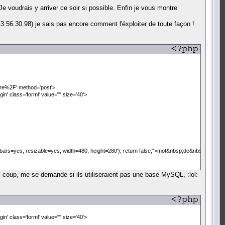
Je voudrais y arriver ce soir si possible. Enfin je vous montre
3.56.30.98) je sais pas encore comment l'éxploiter de toute façon !
rire%2F' method='post'>
in' class='forml' value="" size='40'>
ollbars=yes, resizable=yes, width=480, height=280'); return false;">mot&nbsp;de&nbsp;pass
 seul coup, me se demande si ils utiliseraient pas une base MySQL, :lol:
in' class='forml' value="" size='40'>