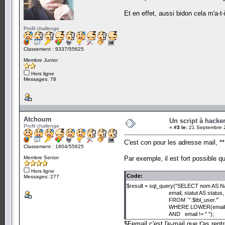
Et en effet, aussi bidon cela m'a-t-
Profil challenge
Classement : 9337/55625
Membre Junior
Hors ligne
Messages: 78
Atchoum
Un script à hacke
Profil challenge
«
#3 le:
21 Septembre 2
C'est con pour les adresse mail, *
Classement : 1804/55625
Membre Senior
Par exemple, il est fort possible 
Hors ligne
Code:
Messages: 277
$result = sql_query("SELECT nom AS N
email, statut AS status,
FROM `".$tbl_user."`
WHERE LOWER(email) = '"
AND email != '' ");
$Femail c'est l'e-mail que t'as rent