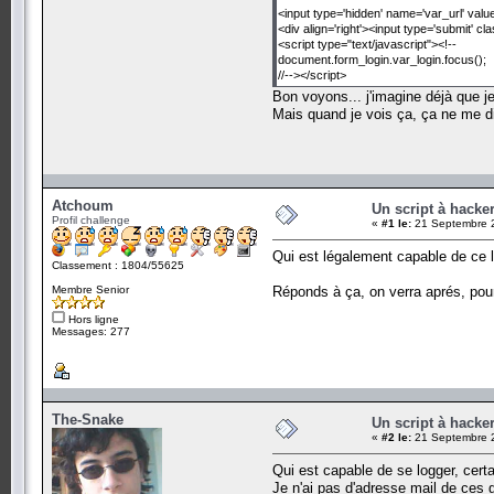
<input type='hidden' name='var_url' value
<div align='right'><input type='submit' c
<script type="text/javascript"><!--
document.form_login.var_login.focus();
//--></script>
Bon voyons... j'imagine déjà que je
Mais quand je vois ça, ça ne me d
Atchoum
Un script à hacke
Profil challenge
«
#1 le:
21 Septembre 2
Qui est légalement capable de ce l
Classement : 1804/55625
Membre Senior
Réponds à ça, on verra aprés, pour 
Hors ligne
Messages: 277
The-Snake
Un script à hacke
«
#2 le:
21 Septembre 2
Qui est capable de se logger, certa
Je n'ai pas d'adresse mail de ces 