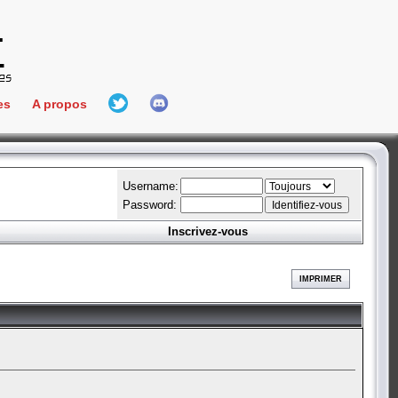
es
A propos
L'équipe
e Connect
Hall Of Fame
Username:
Password:
Inscrivez-vous
aires
ment
IMPRIMER
es
bateur