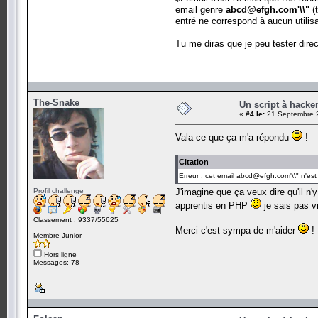
email genre
abcd@efgh.com'\\"
(t
entré ne correspond à aucun utilisa
Tu me diras que je peu tester direc
The-Snake
Un script à hacke
«
#4 le:
21 Septembre 2
Vala ce que ça m'a répondu
!
Citation
Erreur : cet email abcd@efgh.com'\\" n'est 
Profil challenge
J'imagine que ça veux dire qu'il n'y
apprentis en PHP
je sais pas v
Classement : 9337/55625
Merci c'est sympa de m'aider
!
Membre Junior
Hors ligne
Messages: 78