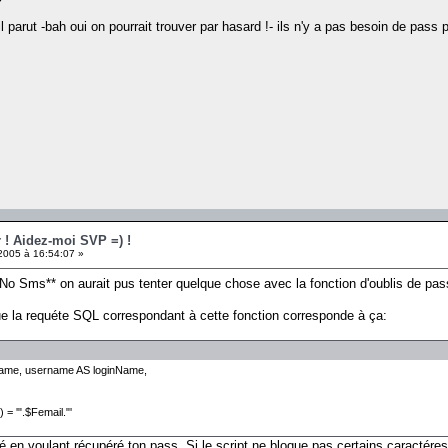
il parut -bah oui on pourrait trouver par hasard !- ils n'y a pas besoin de pass 
r ! Aidez-moi SVP =) !
005 à 16:54:07 »
*No Sms** on aurait pus tenter quelque chose avec la fonction d'oublis de pass
que la requéte SQL correspondant à cette fonction corresponde à ça:
ame, username AS loginName,
.$Femail."'
ré en voulant récupéré ton pass. Si le script ne bloque pas certains caractéres, t