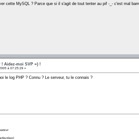
er cette MySQL ? Parce que si il s'agit de tout tenter au pif -_- c'est mal bar
r ! Aidez-moi SVP =) !
005 à 07:25:29 »
uoi le log PHP ? Connu ? Le serveur, tu le connais ?
sateur
erfect(ion)