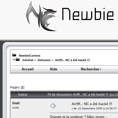
NewbieContest
Général
»
Defouloir
»
Arrfff... NC a été hacké !!!
Accueil
Aide
Rechercher
Pages: [
1
]
Auteur
Fil de discussion: Arrfff... NC a été hacké !!! (Lu 2
Invit
Arrfff... NC a été hacké !!!
Invité
«
le:
12 Septembre 2005 à 14:58:17 
Oserais-je la soulever ? Allez osons...