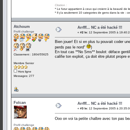
Citation :
* Le futur appartient à ceux qui croient à la beauté de 
* Il y'a seulement 10 categories de gens dans la vie : ce
Atchoum
Arrfff... NC a été hacké !!!
Profil challenge
«
#2 le:
12 Septembre 2005 à 19:40:2
Bien jouer! Et si en plus tu pouvait coder une 
perds pas le nord"
)
En tout cas **No Sms** boulot: déface genti
Classement : 1804/55625
califie ton exploit, ça doit étre plutot propre e
Membre Senior
Hors ligne
Messages: 277
Folcan
Arrfff... NC a été hacké !!!
«
#3 le:
12 Septembre 2005 à 20:35:0
Ooo on voi ta petite chalbre avec ton pas 
Profil challenge