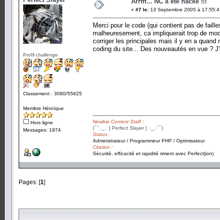
Arrfff... NC a été hacké !!!
«
#7 le:
13 Septembre 2005 à 17:55:4
Merci pour le code (qui contient pas de faille
malheuresement, ca impliquerait trop de modif
corriger les principales mais il y en a quan
coding du site... Des nouveautés en vue ? J'e
Profil challenge
Classement : 3080/55625
Membre Héroïque
Newbie Contest Staff :
Hors ligne
(¯`·._.· [ Perfect Slayer ] ·._.·´¯)
Messages: 1974
Status :
Administrateur / Programmeur PHP / Optimisateur
Citation :
Sécurité, efficacité et rapidité riment avec Perfect(ion)
Pages: [
1
]