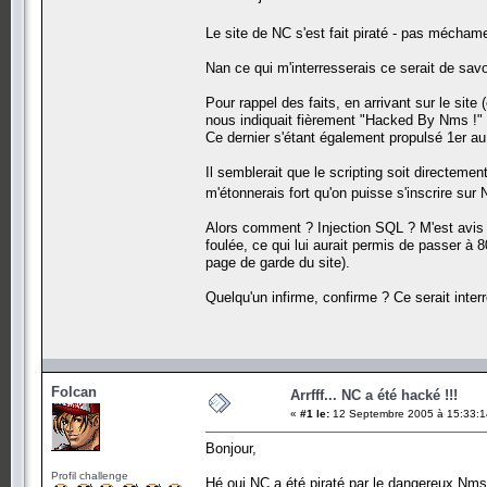
Le site de NC s'est fait piraté - pas mécham
Nan ce qui m'interresserais ce serait de savo
Pour rappel des faits, en arrivant sur le site
nous indiquait fièrement "Hacked By Nms !"
Ce dernier s'étant également propulsé 1er au
Il semblerait que le scripting soit directemen
m'étonnerais fort qu'on puisse s'inscrire sur
Alors comment ? Injection SQL ? M'est avis 
foulée, ce qui lui aurait permis de passer à
page de garde du site).
Quelqu'un infirme, confirme ? Ce serait inter
Folcan
Arrfff... NC a été hacké !!!
«
#1 le:
12 Septembre 2005 à 15:33:1
Bonjour,
Profil challenge
Hé oui NC a été piraté par le dangereux Nms