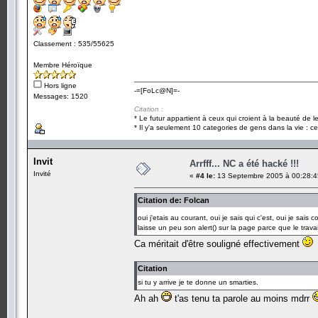
Classement : 535/55625
Membre Héroïque
Hors ligne
-=[FoLc@N]=-
Messages: 1520
Citation :
* Le futur appartient à ceux qui croient à la beauté de 
* Il y'a seulement 10 categories de gens dans la vie : ce
Invit
Arrfff... NC a été hacké !!!
Invité
«
#4 le:
13 Septembre 2005 à 00:28:4
Citation de: Folcan
oui j'etais au courant, oui je sais qui c'est, oui je sai
laisse un peu son alert() sur la page parce que le trava
Ca méritait d'être souligné effectivement
Citation
si tu y arrive je te donne un smarties.
Ah ah
t'as tenu ta parole au moins mdrr