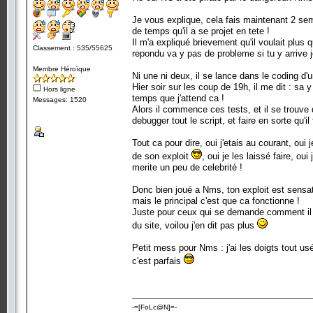
Je vous explique, cela fais maintenant 2 sem
de temps qu'il a se projet en tete !
Il m'a expliqué brievement qu'il voulait plus que
Classement : 535/55625
repondu va y pas de probleme si tu y arrive 
Membre Héroïque
Ni une ni deux, il se lance dans le coding d'un
Hier soir sur les coup de 19h, il me dit : sa y
Hors ligne
temps que j'attend ca !
Messages: 1520
Alors il commence ces tests, et il se trouve
debugger tout le script, et faire en sorte qu'il
Tout ca pour dire, oui j'etais au courant, oui
de son exploit
, oui je les laissé faire, ou
merite un peu de celebrité !
Donc bien joué a Nms, ton exploit est sensatio
mais le principal c'est que ca fonctionne !
Juste pour ceux qui se demande comment il a f
du site, voilou j'en dit pas plus
Petit mess pour Nms : j'ai les doigts tout us
c'est parfais
-=[FoLc@N]=-