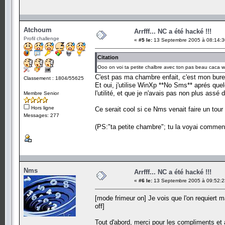
Atchoum
Arrfff... NC a été hacké !!!
Profil challenge
«
#5 le:
13 Septembre 2005 à 08:14:3
Citation
Ooo on voi ta petite chalbre avec ton pas beau caca 
C'est pas ma chambre enfait, c'est mon bure
Classement : 1804/55625
Et oui, j'utilise WinXp **No Sms** aprés que
l'utilité, et que je n'avais pas non plus assé
Membre Senior
Hors ligne
Ce serait cool si ce Nms venait faire un tour p
Messages: 277
(PS:"ta petite chambre"; tu la voyai commen
Nms
Arrfff... NC a été hacké !!!
«
#6 le:
13 Septembre 2005 à 09:52:2
[mode frimeur on] Je vois que l'on requiert m
off]
Tout d'abord, merci pour les compliments et au