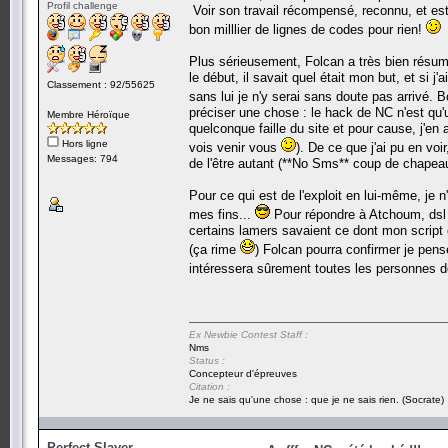
Profil challenge
Voir son travail récompensé, reconnu, et es
bon milllier de lignes de codes pour rien!
Plus sérieusement, Folcan a très bien résumé
le début, il savait quel était mon but, et si j
Classement : 92/55625
sans lui je n'y serai sans doute pas arrivé. B
préciser une chose : le hack de NC n'est qu
Membre Héroïque
quelconque faille du site et pour cause, j'en 
Hors ligne
vois venir vous
). De ce que j'ai pu en voi
Messages: 794
de l'être autant (**No Sms** coup de chape
Pour ce qui est de l'exploit en lui-même, je n
mes fins...
Pour répondre à Atchoum, dsl m
certains lamers savaient ce dont mon script 
(ça rime
) Folcan pourra confirmer je pen
intéressera sûrement toutes les personnes de
Ex Newbie Contest Staff :
Nms
Status :
Concepteur d'épreuves
Citation :
Je ne sais qu'une chose : que je ne sais rien. (Socrate)
Perfect Slayer