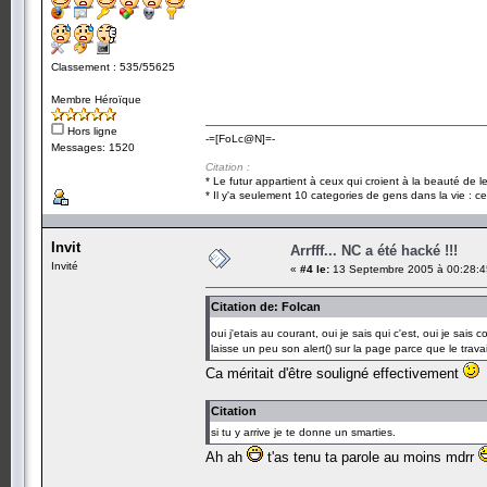
Classement : 535/55625
Membre Héroïque
Hors ligne
-=[FoLc@N]=-
Messages: 1520
Citation :
* Le futur appartient à ceux qui croient à la beauté de 
* Il y'a seulement 10 categories de gens dans la vie : ce
Invit
Arrfff... NC a été hacké !!!
Invité
«
#4 le:
13 Septembre 2005 à 00:28:4
Citation de: Folcan
oui j'etais au courant, oui je sais qui c'est, oui je sai
laisse un peu son alert() sur la page parce que le trava
Ca méritait d'être souligné effectivement
Citation
si tu y arrive je te donne un smarties.
Ah ah
t'as tenu ta parole au moins mdrr