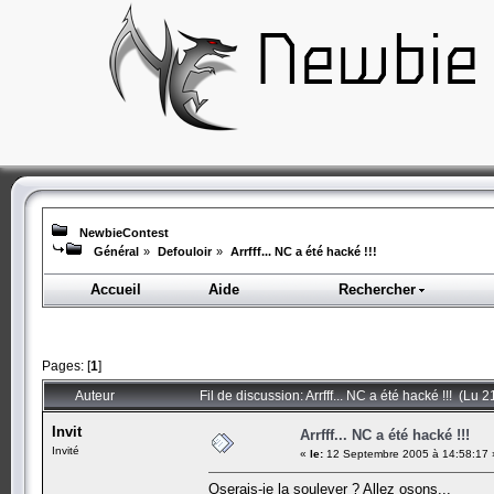
NewbieContest
Général
»
Defouloir
»
Arrfff... NC a été hacké !!!
Accueil
Aide
Rechercher
Pages: [
1
]
Auteur
Fil de discussion: Arrfff... NC a été hacké !!! (Lu 2
Invit
Arrfff... NC a été hacké !!!
Invité
«
le:
12 Septembre 2005 à 14:58:17 
Oserais-je la soulever ? Allez osons...