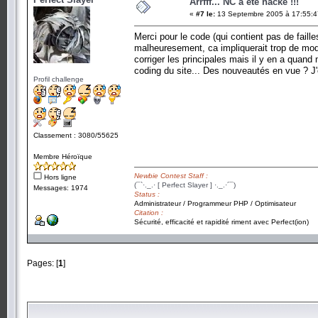
Arrfff... NC a été hacké !!!
«
#7 le:
13 Septembre 2005 à 17:55:4
Merci pour le code (qui contient pas de faille
malheuresement, ca impliquerait trop de modif
corriger les principales mais il y en a quan
coding du site... Des nouveautés en vue ? J'e
Profil challenge
Classement : 3080/55625
Membre Héroïque
Newbie Contest Staff :
Hors ligne
(¯`·._.· [ Perfect Slayer ] ·._.·´¯)
Messages: 1974
Status :
Administrateur / Programmeur PHP / Optimisateur
Citation :
Sécurité, efficacité et rapidité riment avec Perfect(ion)
Pages: [
1
]