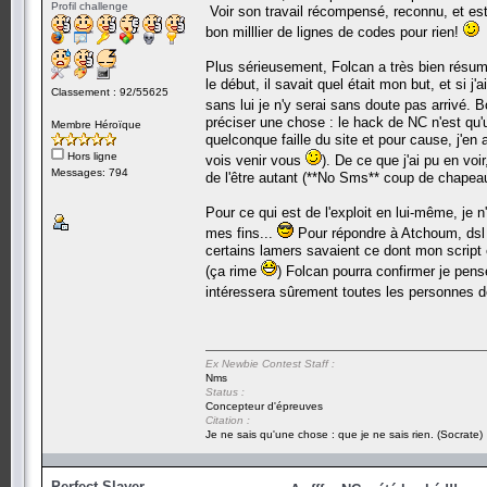
Profil challenge
Voir son travail récompensé, reconnu, et es
bon milllier de lignes de codes pour rien!
Plus sérieusement, Folcan a très bien résumé
le début, il savait quel était mon but, et si j
Classement : 92/55625
sans lui je n'y serai sans doute pas arrivé. B
préciser une chose : le hack de NC n'est qu
Membre Héroïque
quelconque faille du site et pour cause, j'en 
Hors ligne
vois venir vous
). De ce que j'ai pu en voi
Messages: 794
de l'être autant (**No Sms** coup de chape
Pour ce qui est de l'exploit en lui-même, je n
mes fins...
Pour répondre à Atchoum, dsl m
certains lamers savaient ce dont mon script 
(ça rime
) Folcan pourra confirmer je pen
intéressera sûrement toutes les personnes de
Ex Newbie Contest Staff :
Nms
Status :
Concepteur d'épreuves
Citation :
Je ne sais qu'une chose : que je ne sais rien. (Socrate)
Perfect Slayer