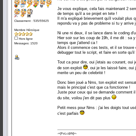
Je vous explique, cela fais maintenant 2 sem
de temps qu'il a se projet en tete !
Il m'a expliqué brievement qu'il voulait plus que
Classement : 535/55625
repondu va y pas de probleme si tu y arrive 
Membre Héroïque
Ni une ni deux, il se lance dans le coding d'un
Hier soir sur les coup de 19h, il me dit : sa y
Hors ligne
temps que j'attend ca !
Messages: 1520
Alors il commence ces tests, et il se trouve
debugger tout le script, et faire en sorte qu'il
Tout ca pour dire, oui j'etais au courant, oui
de son exploit
, oui je les laissé faire, ou
merite un peu de celebrité !
Donc bien joué a Nms, ton exploit est sensatio
mais le principal c'est que ca fonctionne !
Juste pour ceux qui se demande comment il a f
du site, voilou j'en dit pas plus
Petit mess pour Nms : j'ai les doigts tout us
c'est parfais
-=[FoLc@N]=-