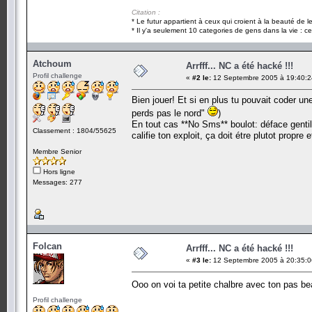
Citation :
* Le futur appartient à ceux qui croient à la beauté de 
* Il y'a seulement 10 categories de gens dans la vie : ce
Atchoum
Arrfff... NC a été hacké !!!
Profil challenge
«
#2 le:
12 Septembre 2005 à 19:40:2
Bien jouer! Et si en plus tu pouvait coder une 
perds pas le nord"
)
En tout cas **No Sms** boulot: déface genti
Classement : 1804/55625
califie ton exploit, ça doit étre plutot propre e
Membre Senior
Hors ligne
Messages: 277
Folcan
Arrfff... NC a été hacké !!!
«
#3 le:
12 Septembre 2005 à 20:35:0
Ooo on voi ta petite chalbre avec ton pas 
Profil challenge