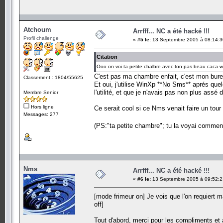
Atchoum
Arrfff... NC a été hacké !!!
Profil challenge
«
#5 le:
13 Septembre 2005 à 08:14:3
Citation
Ooo on voi ta petite chalbre avec ton pas beau caca 
C'est pas ma chambre enfait, c'est mon bure
Classement : 1804/55625
Et oui, j'utilise WinXp **No Sms** aprés que
l'utilité, et que je n'avais pas non plus assé
Membre Senior
Hors ligne
Ce serait cool si ce Nms venait faire un tour p
Messages: 277
(PS:"ta petite chambre"; tu la voyai commen
Nms
Arrfff... NC a été hacké !!!
«
#6 le:
13 Septembre 2005 à 09:52:2
[mode frimeur on] Je vois que l'on requiert m
off]
Tout d'abord, merci pour les compliments et au