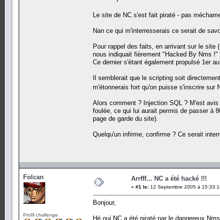
Le site de NC s'est fait piraté - pas mécham
Nan ce qui m'interresserais ce serait de savo
Pour rappel des faits, en arrivant sur le site
nous indiquait fièrement "Hacked By Nms !"
Ce dernier s'étant également propulsé 1er au
Il semblerait que le scripting soit directemen
m'étonnerais fort qu'on puisse s'inscrire sur
Alors comment ? Injection SQL ? M'est avis 
foulée, ce qui lui aurait permis de passer à
page de garde du site).
Quelqu'un infirme, confirme ? Ce serait inter
Folcan
Arrfff... NC a été hacké !!!
«
#1 le:
12 Septembre 2005 à 15:33:1
Bonjour,
Profil challenge
Hé oui NC a été piraté par le dangereux Nms