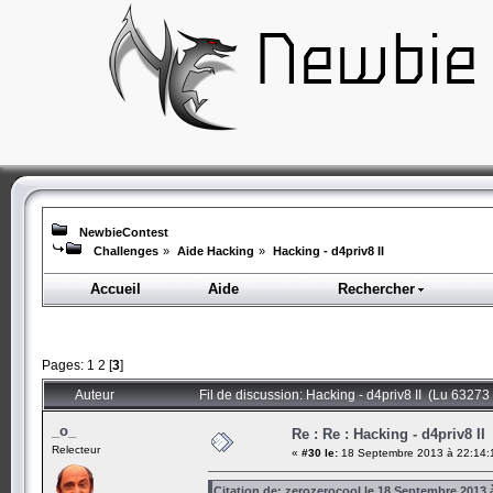
NewbieContest
Challenges
»
Aide Hacking
»
Hacking - d4priv8 II
Accueil
Aide
Rechercher
Pages:
1
2
[
3
]
Auteur
Fil de discussion: Hacking - d4priv8 II (Lu 63273 
_o_
Re : Re : Hacking - d4priv8 II
Relecteur
«
#30 le:
18 Septembre 2013 à 22:14:
Citation de: zerozerocool le 18 Septembre 2013 