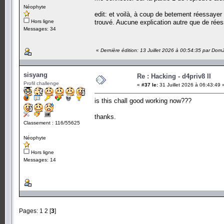
Néophyte
edit: et voilà, à coup de betement réessayer
Hors ligne
trouvé. Aucune explication autre que de rées
Messages: 34
«
Dernière édition: 13 Juillet 2026 à 00:54:35 par Dom
sisyang
Re : Hacking - d4priv8 II
Profil challenge
«
#37 le:
31 Juillet 2026 à 06:43:49 
is this chall good working now???
thanks.
Classement : 116/55625
Néophyte
Hors ligne
Messages: 14
Pages:
1
2
[
3
]