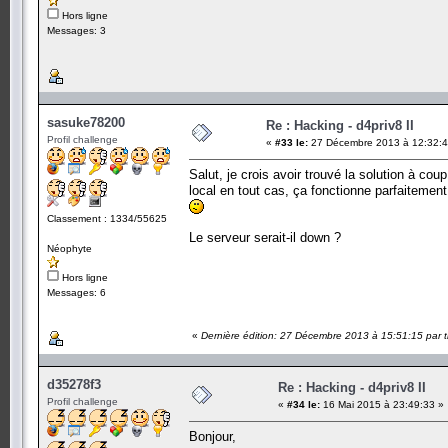
Hors ligne
Messages: 3
sasuke78200
Re : Hacking - d4priv8 II
Profil challenge
«
#33 le:
27 Décembre 2013 à 12:32:4
Salut, je crois avoir trouvé la solution à co
local en tout cas, ça fonctionne parfaitemen
Classement : 1334/55625
Le serveur serait-il down ?
Néophyte
Hors ligne
Messages: 6
«
Dernière édition: 27 Décembre 2013 à 15:51:15 par t
d35278f3
Re : Hacking - d4priv8 II
Profil challenge
«
#34 le:
16 Mai 2015 à 23:49:33 »
Bonjour,