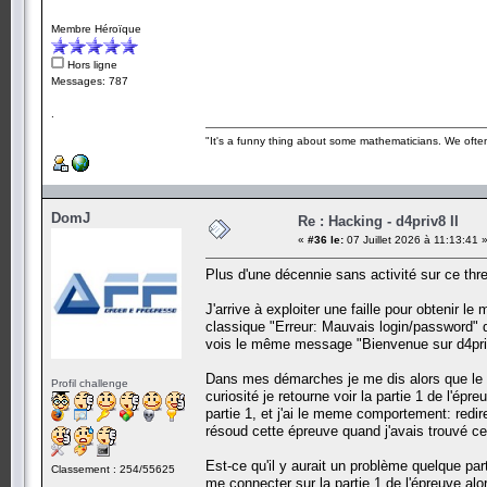
Membre Héroïque
Hors ligne
Messages: 787
.
"It's a funny thing about some mathematicians. We often 
DomJ
Re : Hacking - d4priv8 II
«
#36 le:
07 Juillet 2026 à 11:13:41 
Plus d'une décennie sans activité sur ce thr
J'arrive à exploiter une faille pour obtenir l
classique "Erreur: Mauvais login/password" da
vois le même message "Bienvenue sur d4pri
Dans mes démarches je me dis alors que le m
Profil challenge
curiosité je retourne voir la partie 1 de l'é
partie 1, et j'ai le meme comportement: redir
résoud cette épreuve quand j'avais trouvé c
Est-ce qu'il y aurait un problème quelque par
Classement : 254/55625
me connecter sur la partie 1 de l'épreuve al