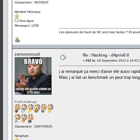
Classement : 56/55625
Membre Héroïque
Hors ligne
Messages: 1258
Les épreuves de hack de NC sont trop faciles ? Et pourt
zerozerocool
Re : Hacking - d4priv8 II
«
#32 le:
19 Septembre 2013 à 19:43:
j ai remarqué ça merci d'avoir été aussi rapi
Mais j ai fait un benchmark un peut trop lon
Profil challenge
Classement : 2097/55625
Néophyte