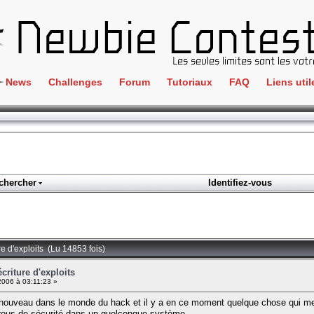
News
Challenges
Forum
Tutoriaux
FAQ
Liens util
Crackme
IRC
ClientSide
Newbi
Cryptographie
Liens
Forensics
chercher
Identifiez-vous
Parten
Hacking
Régle
Logique
Goodi
Programmation
re d'exploits (Lu 14853 fois)
L'incu
Stéganographie
criture d'exploits
006 à 03:11:23 »
Wargame
 nouveau dans le monde du hack et il y a en ce moment quelque chose qui me tro
Tous les challenges
 trous de sécurité dans un quelconque système.