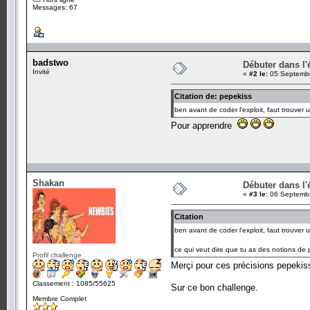
Messages: 67
badstwo
Débuter dans l'é
Invité
«
#2 le:
05 Septembr
Citation de: pepekiss
ben avant de coder l'exploit, faut trouver 
Pour apprendre
Shakan
Débuter dans l'é
«
#3 le:
06 Septembr
Citation
ben avant de coder l'exploit, faut trouver 
ce qui veut dire que tu as des notions de
Profil challenge
Merçi pour ces précisions pepekis
Classement : 1085/55625
Sur ce bon challenge.
Membre Complet