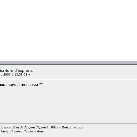
criture d'exploits
e 2006 à 13:53:03 »
aura servi à moi aussi ^^
emps accordé et de l'argent dépensé : Filles = Temps . Argent
 l'argent", donc : Temps = Argent