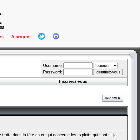
es
A propos
L'équipe
e Connect
Hall Of Fame
Username:
Password:
Inscrivez-vous
aires
ment
IMPRIMER
es
bateur
tte dans la tête en ce qui concerne les exploits qui sont si j'ai