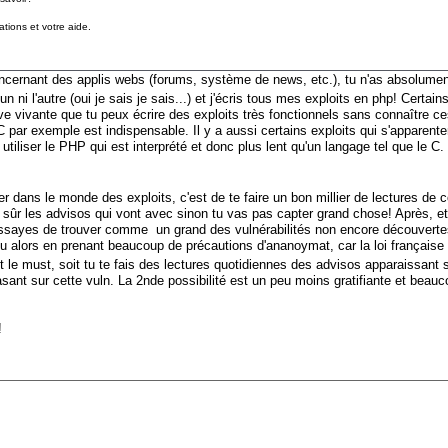
tions et votre aide.
concernant des applis webs (forums, système de news, etc.), tu n'as absolument
un ni l'autre (oui je sais je sais...) et j'écris tous mes exploits en php! Certai
uve vivante que tu peux écrire des exploits très fonctionnels sans connaître c
e C par exemple est indispensable. Il y a aussi certains exploits qui s'apparent
utiliser le PHP qui est interprété et donc plus lent qu'un langage tel que le 
r dans le monde des exploits, c'est de te faire un bon millier de lectures de c
sûr les advisos qui vont avec sinon tu vas pas capter grand chose! Après, et 
 essayes de trouver comme un grand des vulnérabilités non encore découvertes, 
 ou alors en prenant beaucoup de précautions d'ananoymat, car la loi française
'est le must, soit tu te fais des lectures quotidiennes des advisos apparaissant
 basant sur cette vuln. La 2nde possibilité est un peu moins gratifiante et b
!