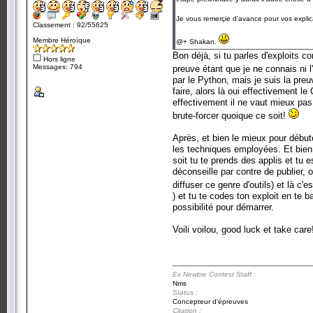
Je vous remerçie d'avance pour vos explica
Classement : 92/55625
Membre Héroïque
@+ Shakan.
Bon déjà, si tu parles d'exploits 
Hors ligne
Messages: 794
preuve étant que je ne connais ni l'
par le Python, mais je suis la pre
faire, alors là oui effectivement l
effectivement il ne vaut mieux pas 
brute-forcer quoique ce soit!
Après, et bien le mieux pour débute
les techniques employées. Et bien 
soit tu te prends des applis et tu
déconseille par contre de publier,
diffuser ce genre d'outils) et là c
) et tu te codes ton exploit en te
possibilité pour démarrer.
Voili voilou, good luck et take care
Ex Newbie Contest Staff :
Nms
Status :
Concepteur d'épreuves
Citation :