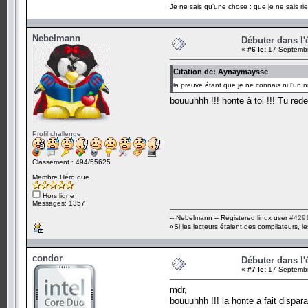
Je ne sais qu'une chose : que je ne sais rie
Nebelmann
Débuter dans l'é
«
#6 le:
17 Septembr
Citation de: Aynaymaysse
la preuve étant que je ne connais ni l'un ni
bouuuhhh !!! honte à toi !!! Tu r
Profil challenge
Classement : 494/55625
Membre Héroïque
Hors ligne
Messages: 1357
-- Nebelmann -- Registered linux user
#429
«Si les lecteurs étaient des compilateurs, le
condor
Débuter dans l'é
«
#7 le:
17 Septembr
mdr,
bouuuhhh !!! la honte a fait disparai