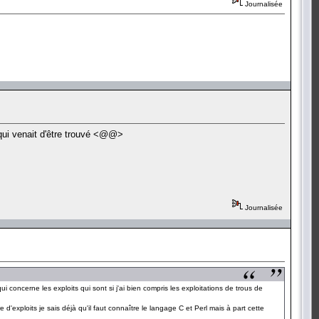
Journalisée
é qui venait d'être trouvé <@@>
Journalisée
concerne les exploits qui sont si j'ai bien compris les exploitations de trous de
 d'exploits je sais déjà qu'il faut connaître le langage C et Perl mais à part cette