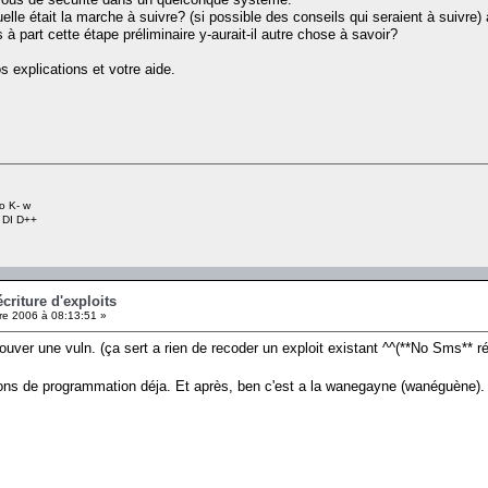
le était la marche à suivre? (si possible des conseils qui seraient à suivre) afi
 à part cette étape préliminaire y-aurait-il autre chose à savoir?
 explications et votre aide.
o K- w
+ DI D++
criture d'exploits
e 2006 à 08:13:51 »
rouver une vuln. (ça sert a rien de recoder un exploit existant ^^(**No Sms** ré
tions de programmation déja. Et après, ben c'est a la wanegayne (wanéguène)