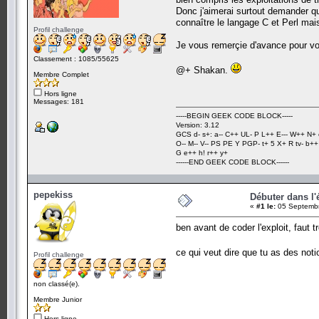
Donc j'aimerai surtout demander quel
connaître le langage C et Perl mais
Profil challenge
Je vous remerçie d'avance pour vos
Classement : 1085/55625
@+ Shakan.
Membre Complet
Hors ligne
Messages: 181
-----BEGIN GEEK CODE BLOCK-----
Version: 3.12
GCS d- s+: a-- C++ UL- P L++ E--- W++ N+ 
O-- M-- V-- PS PE Y PGP- t+ 5 X+ R tv- b+
G e++ h! r++ y+
------END GEEK CODE BLOCK------
pepekiss
Débuter dans l'é
«
#1 le:
05 Septembr
ben avant de coder l'exploit, faut t
ce qui veut dire que tu as des no
Profil challenge
non classé(e).
Membre Junior
Hors ligne