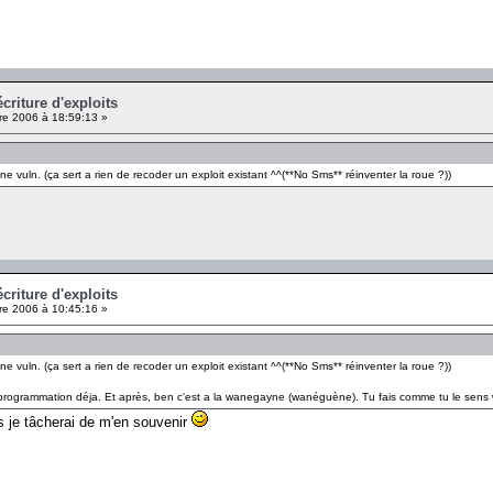
criture d'exploits
e 2006 à 18:59:13 »
une vuln. (ça sert a rien de recoder un exploit existant ^^(**No Sms** réinventer la roue ?))
criture d'exploits
e 2006 à 10:45:16 »
une vuln. (ça sert a rien de recoder un exploit existant ^^(**No Sms** réinventer la roue ?))
 programmation déja. Et après, ben c'est a la wanegayne (wanéguène). Tu fais comme tu le sens 
s je tâcherai de m'en souvenir