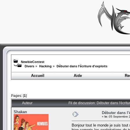
NewbieContest
Divers
»
Hacking
»
Débuter dans l'écriture d'exploits
Accueil
Aide
Re
Pages: [
1
]
Auteur
Fil de discussion: Débuter dans l'écritu
Shakan
Débuter dans l'é
«
le:
05 Septembre 2
Bonjour tout le monde je suis tout
bien compris les exploitations de