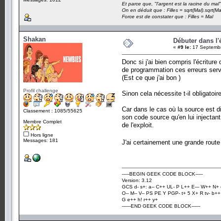
Et parce que, "l'argent est la racine du mal"
On en déduit que : Filles = sqrt(Mal).sqrt(Ma
Force est de constater que : Filles = Mal
Shakan
Débuter dans l'é
«
#9 le:
17 Septembr
Donc si j'ai bien compris l'écritur
de programmation ces erreurs servi
(Est ce que j'ai bon )
Profil challenge
Sinon cela nécessite t-il obligatoi
Car dans le cas où la source est di
Classement : 1085/55625
son code source qu'en lui injectant 
Membre Complet
de l'exploit.
Hors ligne
Messages: 181
J'ai certainement une grande rout
-----BEGIN GEEK CODE BLOCK-----
Version: 3.12
GCS d- s+: a-- C++ UL- P L++ E--- W++ N+ 
O-- M-- V-- PS PE Y PGP- t+ 5 X+ R tv- b+
G e++ h! r++ y+
------END GEEK CODE BLOCK------