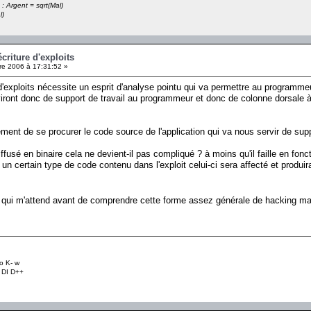
 : Argent = sqrt(Mal)
l)
criture d'exploits
e 2006 à 17:31:52 »
e d'exploits nécessite un esprit d'analyse pointu qui va permettre au programme
ront donc de support de travail au programmeur et donc de colonne dorsale à l'
rement de se procurer le code source de l'application qui va nous servir de sup
ffusé en binaire cela ne devient-il pas compliqué ? à moins qu'il faille en fo
un certain type de code contenu dans l'exploit celui-ci sera affecté et produira
e qui m'attend avant de comprendre cette forme assez générale de hacking m
o K- w
+ DI D++