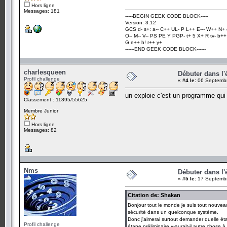
Hors ligne
Messages: 181
-----BEGIN GEEK CODE BLOCK-----
Version: 3.12
GCS d- s+: a-- C++ UL- P L++ E--- W++ N+ 
O-- M-- V-- PS PE Y PGP- t+ 5 X+ R tv- b+
G e++ h! r++ y+
------END GEEK CODE BLOCK------
charlesqueen
Débuter dans l'é
Profil challenge
«
#4 le:
06 Septembr
un exploie c'est un programme qui 
Classement : 11895/55625
Membre Junior
Hors ligne
Messages: 82
Nms
Débuter dans l'é
«
#5 le:
17 Septembr
Citation de: Shakan
Bonjour tout le monde je suis tout nouveau
sécurité dans un quelconque système.
Donc j'aimerai surtout demander quelle était
Profil challenge
étape préliminaire y-aurait-il autre chose à