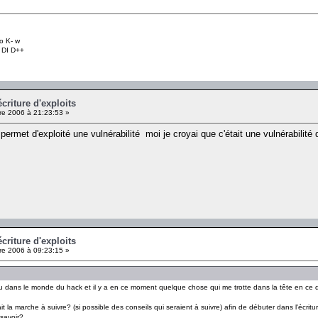
o K- w
+ DI D++
criture d'exploits
e 2006 à 21:23:53 »
permet d'exploité une vulnérabilité moi je croyai que c'était une vulnérabilit
criture d'exploits
e 2006 à 09:23:15 »
 dans le monde du hack et il y a en ce moment quelque chose qui me trotte dans la tête en ce qui 
 la marche à suivre? (si possible des conseils qui seraient à suivre) afin de débuter dans l'écriture
 savoir?