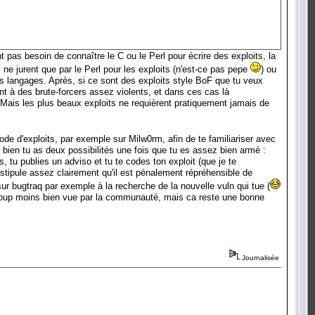
 pas besoin de connaître le C ou le Perl pour écrire des exploits, la
ns ne jurent que par le Perl pour les exploits (n'est-ce pas pepe
) ou
es langages. Après, si ce sont des exploits style BoF que tu veux
ent à des brute-forcers assez violents, et dans ces cas là
C. Mais les plus beaux exploits ne requièrent pratiquement jamais de
ode d'exploits, par exemple sur Milw0rm, afin de te familiariser avec
bien tu as deux possibilités une fois que tu es assez bien armé :
tu publies un adviso et tu te codes ton exploit (que je te
 stipule assez clairement qu'il est pénalement répréhensible de
 sur bugtraq par exemple à la recherche de la nouvelle vuln qui tue (
eaucoup moins bien vue par la communauté, mais ca reste une bonne
Journalisée