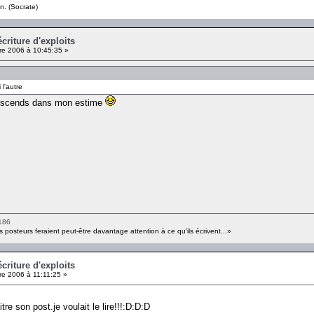
n. (Socrate)
criture d'exploits
e 2006 à 10:45:35 »
 l'autre
edescends dans mon estime
186
s posteurs feraient peut-être davantage attention à ce qu'ils écrivent...»
criture d'exploits
e 2006 à 11:11:25 »
tre son post.je voulait le lire!!!:D:D:D