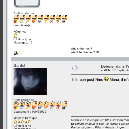
Profil challenge
non classé(e).
Néophyte
Hors ligne
Messages: 45
who's the next?
who'll be the last? S?
Gardel
Débuter dans l'é
«
#8 le:
17 Septembr
Très bon post Nms
Merci, il m'
Profil challenge
Classement : 700/55625
Membre Héroïque
Selon le postulat que les filles, c'est du t
Et comme chacun le sait, "le temps c'est de
Hors ligne
Par conséquent : Filles = Argent . Argent
Messages: 1012