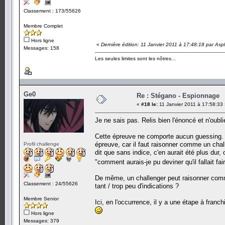
Classement : 173/55626
Membre Complet
Hors ligne
«
Dernière édition: 11 Janvier 2011 à 17:48:18 par Asp
Messages: 158
Les seules limites sont les nôtres...
Ge0
Re : Stégano - Espionnage
«
#18 le:
11 Janvier 2011 à 17:58:33
Je ne sais pas. Relis bien l'énoncé et n'oubli
Cette épreuve ne comporte aucun guessing. A
épreuve, car il faut raisonner comme un chal
Profil challenge
dit que sans indice, c'en aurait été plus dur,
"comment aurais-je pu deviner qu'il fallait fai
De même, un challenger peut raisonner comme
Classement : 24/55626
tant / trop peu d'indications ?
Membre Senior
Ici, en l'occurrence, il y a une étape à franch
Hors ligne
Messages: 379