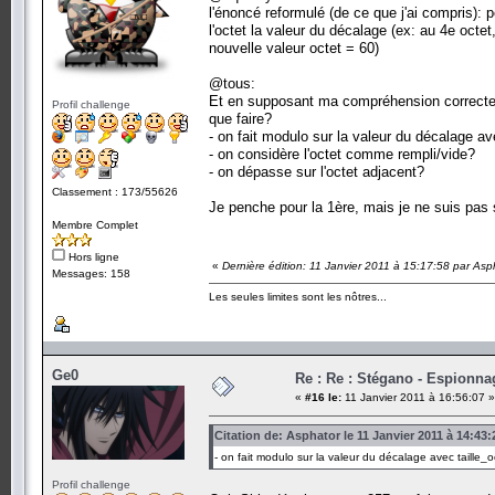
l'énoncé reformulé (de ce que j'ai compris): 
l'octet la valeur du décalage (ex: au 4e oct
nouvelle valeur octet = 60)
@tous:
Et en supposant ma compréhension correcte e
Profil challenge
que faire?
- on fait modulo sur la valeur du décalage av
- on considère l'octet comme rempli/vide?
- on dépasse sur l'octet adjacent?
Classement : 173/55626
Je penche pour la 1ère, mais je ne suis pas s
Membre Complet
Hors ligne
«
Dernière édition: 11 Janvier 2011 à 15:17:58 par Asp
Messages: 158
Les seules limites sont les nôtres...
Ge0
Re : Re : Stégano - Espionna
«
#16 le:
11 Janvier 2011 à 16:56:07 »
Citation de: Asphator le 11 Janvier 2011 à 14:43:
- on fait modulo sur la valeur du décalage avec taille_o
Profil challenge