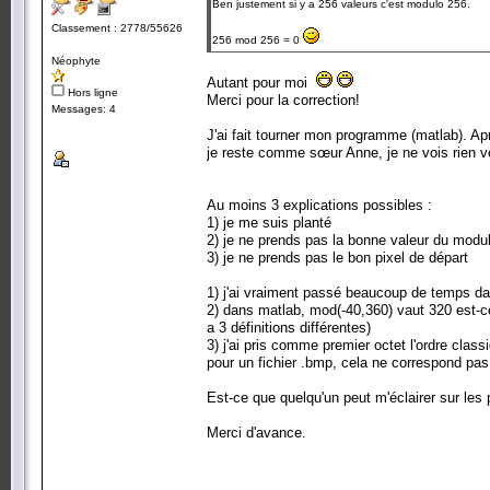
Ben justement si y a 256 valeurs c'est modulo 256.
Classement : 2778/55626
256 mod 256 = 0
Néophyte
Autant pour moi
Hors ligne
Merci pour la correction!
Messages: 4
J'ai fait tourner mon programme (matlab). Apr
je reste comme sœur Anne, je ne vois rien ve
Au moins 3 explications possibles :
1) je me suis planté
2) je ne prends pas la bonne valeur du modu
3) je ne prends pas le bon pixel de départ
1) j'ai vraiment passé beaucoup de temps dan
2) dans matlab, mod(-40,360) vaut 320 est-c
a 3 définitions différentes)
3) j'ai pris comme premier octet l'ordre classi
pour un fichier .bmp, cela ne correspond pas 
Est-ce que quelqu'un peut m'éclairer sur les 
Merci d'avance.