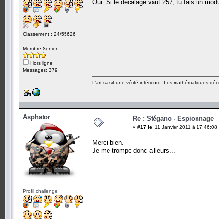
Oui. Si le décalage vaut 257, tu fais un mo
Classement : 24/55626
Membre Senior
Hors ligne
Messages: 379
L’art saisit une vérité intérieure. Les mathématiques décr
Asphator
Re : Stégano - Espionnage
«
#17 le:
11 Janvier 2011 à 17:46:08
Merci bien.
Je me trompe donc ailleurs...
Profil challenge