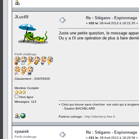
JLuc69
Re : Stégano - Espionnage
«
#20 le:
08 Avril 2013 à 18:22:35 »
Juste une petite question, le message apparai
Ou y a t'il une opération de plus à faire derri
Profil challenge
Classement : 206/55626
Membre Complet
Hors ligne
Messages: 113
« Celui qui trouve sans chercher est celui qui a longte
- Gaston BACHELARD
Parlons usinage :
http://sitemeca.free.fr
syaaiek
Re : Stégano - Espionnage
Profil challenge
«
#21 le:
08 Avril 2013 à 18:28:58 »