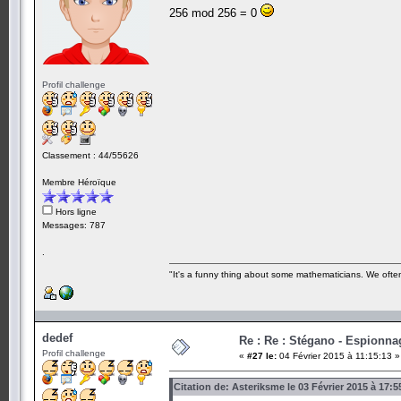
256 mod 256 = 0
Profil challenge
Classement : 44/55626
Membre Héroïque
Hors ligne
Messages: 787
.
"It's a funny thing about some mathematicians. We often 
dedef
Re : Re : Stégano - Espionna
Profil challenge
«
#27 le:
04 Février 2015 à 11:15:13 »
Citation de: Asteriksme le 03 Février 2015 à 17:5