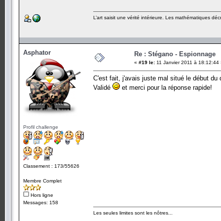
L’art saisit une vérité intérieure. Les mathématiques décr
Asphator
Re : Stégano - Espionnage
«
#19 le:
11 Janvier 2011 à 18:12:44
C'est fait, j'avais juste mal situé le début d
Validé
et merci pour la réponse rapide!
Profil challenge
Classement : 173/55626
Membre Complet
Hors ligne
Messages: 158
Les seules limites sont les nôtres...