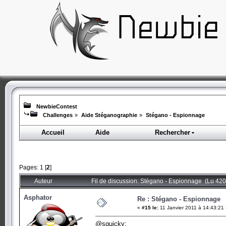
NewbieContest
Challenges
»
Aide Stéganographie
»
Stégano - Espionnage
Accueil
Aide
Rechercher
Pages:
1
[
2
]
Auteur
Fil de discussion: Stégano - Espionnage (Lu 420
Asphator
Re : Stégano - Espionnage
«
#15 le:
11 Janvier 2011 à 14:43:21
@squicky: