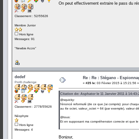
On peut effectivement extraire le pass du ré
Classement : 52/55626
Membre Junior
Hors ligne
Messages: 91
"Newbie Accro"
dedef
Re : Re : Stégano - Espionna
Profil challenge
«
#25 le:
03 Février 2015 à 15:21:56 »
Citation de: Asphator le 11 Janvier 2011 à 14:43:
@squicky:
l'énoncé reformulé (de ce que j'ai compris): pour chaque
Classement : 2778/55626
au 4e octet, valeur_octet = 64 (par exemple), valeur d
Néophyte
@tous:
Et en supposant ma compréhension correcte et que le c
Hors ligne
Messages: 4
Bonjour,