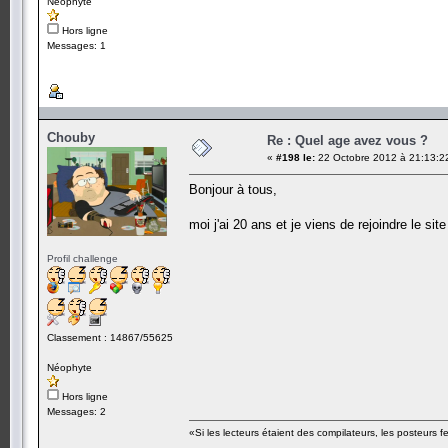
Néophyte
Hors ligne
Messages: 1
Chouby
Re : Quel age avez vous ?
«
#198 le:
22 Octobre 2012 à 21:13:2
Bonjour à tous,
moi j'ai 20 ans et je viens de rejoindre le si
Profil challenge
Classement : 14867/55625
Néophyte
Hors ligne
Messages: 2
«Si les lecteurs étaient des compilateurs, les posteurs fe