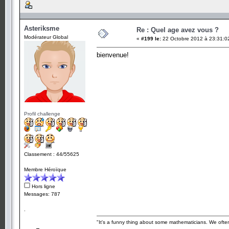
Asteriksme
Re : Quel age avez vous ?
Modérateur Global
«
#199 le:
22 Octobre 2012 à 23:31:0
bienvenue!
Profil challenge
Classement : 44/55625
Membre Héroïque
Hors ligne
Messages: 787
.
"It's a funny thing about some mathematicians. We often 