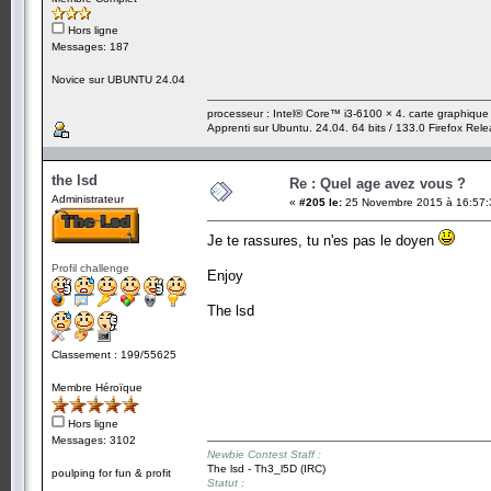
Hors ligne
Messages: 187
Novice sur UBUNTU 24.04
processeur : Intel® Core™ i3-6100 × 4. carte graphiqu
Apprenti sur Ubuntu. 24.04. 64 bits / 133.0 Firefox Rel
the lsd
Re : Quel age avez vous ?
Administrateur
«
#205 le:
25 Novembre 2015 à 16:57:
Je te rassures, tu n'es pas le doyen
Profil challenge
Enjoy
The lsd
Classement : 199/55625
Membre Héroïque
Hors ligne
Messages: 3102
Newbie Contest Staff :
The lsd - Th3_l5D (IRC)
poulping for fun & profit
Statut :