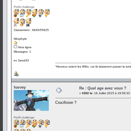
Profil challenge
Classement : 6645/55625
Néophyte
Hors ligne
Messages: 1
ex Jarod33
“Heureux soient les fêlés, car ils laisseront passer la lum
harvey
Re : Quel age avez vous ?
«
#202 le:
18 Juillet 2015 à 19:59:33
Crucifixion ?
Profil challenge