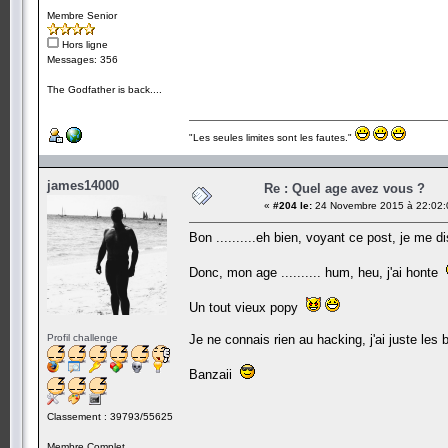
Membre Senior
Hors ligne
Messages: 356
The Godfather is back....
"Les seules limites sont les fautes."
james14000
Re : Quel age avez vous ?
«
#204 le:
24 Novembre 2015 à 22:02:
Bon ..........eh bien, voyant ce post, je me 
Donc, mon age .......... hum, heu, j'ai honte
Un tout vieux popy
Profil challenge
Je ne connais rien au hacking, j'ai juste les 
Banzaii
Classement : 39793/55625
Membre Complet