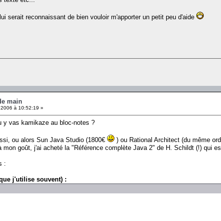
 lui serait reconnaissant de bien vouloir m'apporter un petit peu d'aide
 de main
 2006 à 10:52:19 »
tu y vas kamikaze au bloc-notes ?
ussi, ou alors Sun Java Studio (1800€
) ou Rational Architect (du même ordr
mon goût, j'ai acheté la "Référence complète Java 2" de H. Schildt (!) qui est
 :
e j'utilise souvent) :