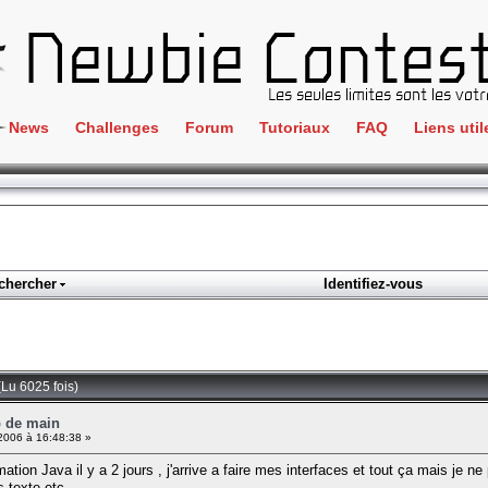
News
Challenges
Forum
Tutoriaux
FAQ
Liens util
Crackme
IRC
ClientSide
Newbi
Cryptographie
Liens
Forensics
chercher
Identifiez-vous
Parten
Hacking
Régle
Logique
Goodi
Programmation
(Lu 6025 fois)
L'incu
Stéganographie
p de main
2006 à 16:48:38 »
Wargame
ion Java il y a 2 jours , j'arrive a faire mes interfaces et tout ça mais je n
Tous les challenges
texte etc...