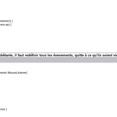
stener() {
ent ae) {
tante, il faut redéfinir tous les évenements, quitte à ce qu'ils soient vi
ements MouseListener{
me) {