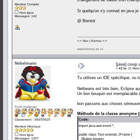
Membre Complet
Si quelqu'un s'y connait en java je
Hors ligne
Messages: 142
@ Bientot
<-< Nox | Kernox >->
www.Kernox.ze.cx
Nebelmann
[java] coup
«
#1 le:
11 Mars
Tu utilises un IDE spécifique, ou 
Netbeans est très bien, Eclipse a
Un bon bouquin est irremplacable à 
bon passons aux choses sérieuses
Profil challenge
Méthode de la classe anonyme (qu
Code:
Classement : 494/55625
import java.awt.event.*;
Membre Héroïque
public class Test extends JFrame {
Hors ligne
Messages: 1357
JButton bouton;