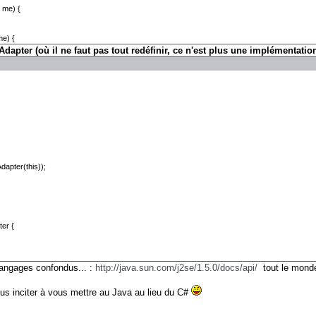
 me) {
e) {
dapter (où il ne faut pas tout redéfinir, ce n'est plus une implémentatio
pter(this));
er {
langages confondus... :
http://java.sun.com/j2se/1.5.0/docs/api/
tout le monde 
vous inciter à vous mettre au Java au lieu du C#
{