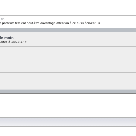
186
s posteurs feraient peut-être davantage attention à ce qu'ils écrivent...»
 de main
 2006 à 14:22:17 »