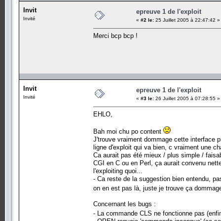
Invit
epreuve 1 de l'exploit
Invité
«
#2 le:
25 Juillet 2005 à 22:47:42 »
Merci bcp bcp !
Invit
epreuve 1 de l'exploit
Invité
«
#3 le:
26 Juillet 2005 à 07:28:55 »
EHLO,
Bah moi chu po content
J'trouve vraiment dommage cette interface p
ligne d'exploit qui va bien, c vraiment une ch
Ca aurait pas été mieux / plus simple / fai
CGI en C ou en Perl, ça aurait convenu nette
l'exploiting quoi...
- Ca reste de la suggestion bien entendu, pa
on en est pas là, juste je trouve ça dommag
Concernant les bugs :
- La commande CLS ne fonctionne pas (enfi