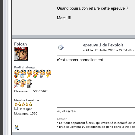
Quand pourra t'on refaire cette epreuve ?
Merci !!!
Folcan
epreuve 1 de l'exploit
«
#1 le:
25 Juillet 2005 à 22:34:46 »
c'est reparer normallement
Profil challenge
Classement : 535/55625
Membre Héroïque
Hors ligne
-=[FoLc@N]=-
Messages: 1520
Citation :
* Le futur appartient à ceux qui croient à la beauté de 
* Il y'a seulement 10 categories de gens dans la vie : ce