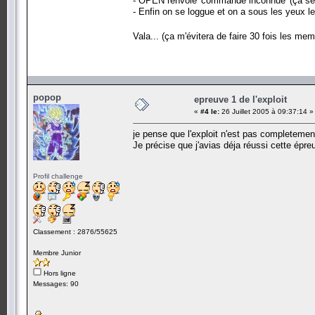
- OPEN renvoie 'commande inconnue' (ça serai
- Enfin on se loggue et on a sous les yeux 
Vala... (ça m'évitera de faire 30 fois les m
popop
epreuve 1 de l'exploit
«
#4 le:
26 Juillet 2005 à 09:37:14 »
je pense que l'exploit n'est pas completemen
Je précise que j'avias déja réussi cette épr
Profil challenge
Classement : 2876/55625
Membre Junior
Hors ligne
Messages: 90