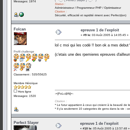
(¯`·._.· [ Perfect Slayer ] ·._.·´¯)
Messages: 1974
Status :
Administrateur / Programmeur PHP / Optimisateur
Citation :
Sécurité, efficacité et rapidité riment avec Perfect(ion)
Folcan
epreuve 1 de l'exploit
«
#9 le:
03 Août 2005 à 14:05:45 »
lol c moi qui les codé !! bon ok a mes debut
Profil challenge
(c'etais une des rpemieres epreuves d'ailleur
Classement : 535/55625
Membre Héroïque
Hors ligne
-=[FoLc@N]=-
Messages: 1520
Citation :
* Le futur appartient à ceux qui croient à la beauté de 
* Il y'a seulement 10 categories de gens dans la vie : ce
Perfect Slayer
epreuve 1 de l'exploit
«
#10 le:
05 Août 2005 à 13:57:48 »