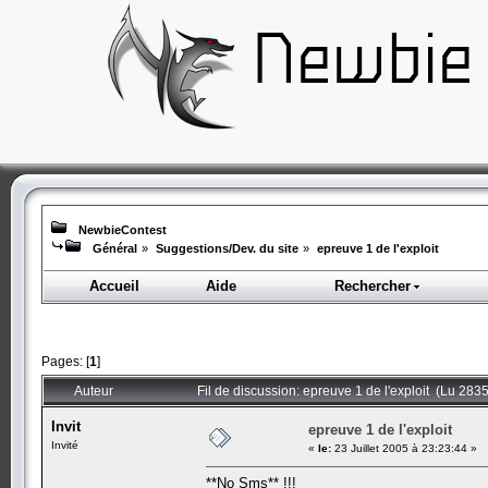
NewbieContest
Général
»
Suggestions/Dev. du site
»
epreuve 1 de l'exploit
Accueil
Aide
Rechercher
Pages: [
1
]
Auteur
Fil de discussion: epreuve 1 de l'exploit (Lu 2835
Invit
epreuve 1 de l'exploit
Invité
«
le:
23 Juillet 2005 à 23:23:44 »
**No Sms** !!!