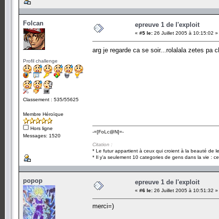
Folcan
epreuve 1 de l'exploit
«
#5 le:
26 Juillet 2005 à 10:15:02 »
arg je regarde ca se soir...rolalala zetes pa 
Profil challenge
Classement : 535/55625
Membre Héroïque
Hors ligne
-=[FoLc@N]=-
Messages: 1520
Citation :
* Le futur appartient à ceux qui croient à la beauté de 
* Il y'a seulement 10 categories de gens dans la vie : ce
popop
epreuve 1 de l'exploit
«
#6 le:
26 Juillet 2005 à 10:51:32 »
merci=)