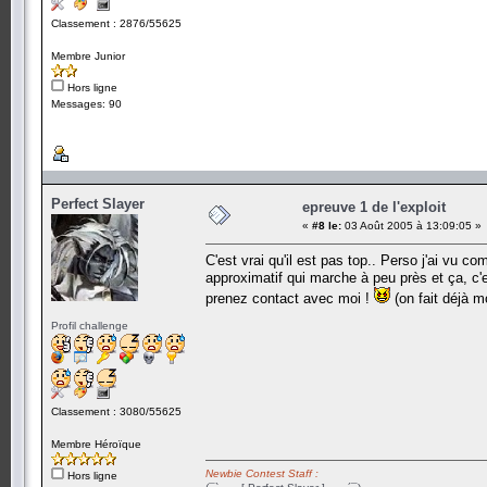
Classement : 2876/55625
Membre Junior
Hors ligne
Messages: 90
Perfect Slayer
epreuve 1 de l'exploit
«
#8 le:
03 Août 2005 à 13:09:05 »
C'est vrai qu'il est pas top.. Perso j'ai vu co
approximatif qui marche à peu près et ça, c
prenez contact avec moi !
(on fait déjà m
Profil challenge
Classement : 3080/55625
Membre Héroïque
Newbie Contest Staff :
Hors ligne