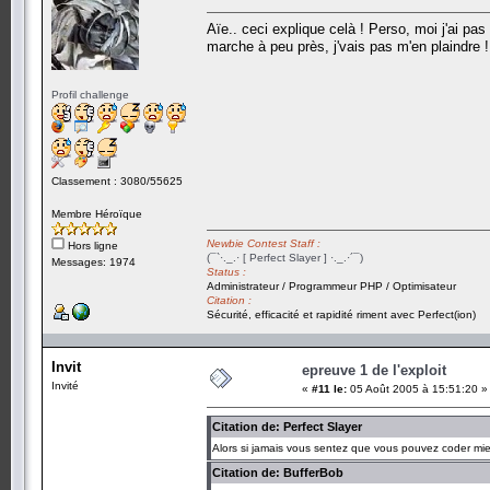
Aïe.. ceci explique celà ! Perso, moi j'ai pas l
marche à peu près, j'vais pas m'en plaindre !
Profil challenge
Classement : 3080/55625
Membre Héroïque
Newbie Contest Staff :
Hors ligne
(¯`·._.· [ Perfect Slayer ] ·._.·´¯)
Messages: 1974
Status :
Administrateur / Programmeur PHP / Optimisateur
Citation :
Sécurité, efficacité et rapidité riment avec Perfect(ion)
Invit
epreuve 1 de l'exploit
Invité
«
#11 le:
05 Août 2005 à 15:51:20 »
Citation de: Perfect Slayer
Alors si jamais vous sentez que vous pouvez coder mieu
Citation de: BufferBob