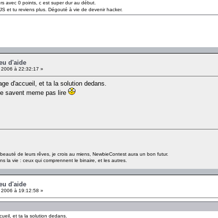
sers avec 0 points, c est super dur au début.
e JS et tu reviens plus. Dégouté à vie de devenir hacker.
eu d'aide
 2006 à 22:32:17 »
page d'accueil, et ta la solution dedans.
ne savent meme pas lire
a beauté de leurs rêves, je crois au miens, NewbieContest aura un bon futur.
s la vie : ceux qui comprennent le binaire, et les autres.
eu d'aide
 2006 à 19:12:58 »
ccueil, et ta la solution dedans.