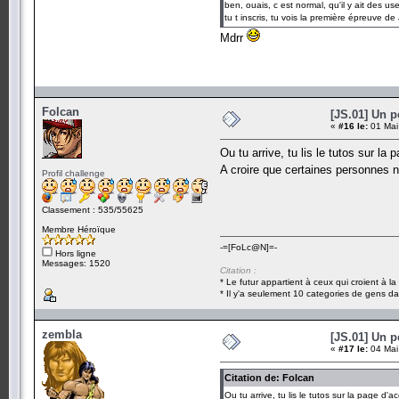
ben, ouais, c est normal, qu'il y ait des u
tu t inscris, tu vois la première épreuve d
Mdrr
Folcan
[JS.01] Un p
«
#16 le:
01 Mai
Ou tu arrive, tu lis le tutos sur la 
A croire que certaines personnes 
Profil challenge
Classement : 535/55625
Membre Héroïque
-=[FoLc@N]=-
Hors ligne
Messages: 1520
Citation :
* Le futur appartient à ceux qui croient à l
* Il y'a seulement 10 categories de gens dan
zembla
[JS.01] Un p
«
#17 le:
04 Mai
Citation de: Folcan
Ou tu arrive, tu lis le tutos sur la page d'a