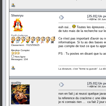
Shenryu
[JS.01] Un p
«
#19 le:
06 Juin
euh oui...
Toutes les épreuves Ja
de tuto mais de la recherche sur 
Profil challenge
Ce n'est pas important d'avoir ou 
informatique. Si tu as des bases e
Classement : 7015/55625
pas compte de tout ce que tu appr
Membre Complet
PS : Tu postes en disant que tu as 
Hors ligne
Messages: 104
La dictature, c'est "ferme ta gueule". La dé
quality
[JS.01] Un p
«
#20 le:
08 Juin
non en fait j ai reussi quelque java
la reference du crackme c une id
je ni connais rien ... ca fait 2 jou