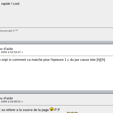
rapide !:cool:
www.google.fr
^^
eu d'aide
 2006 à 02:53:47 »
va sript in comment ca marche pour l'epreuve 1 c du pur casse tete [h][/h]
eu d'aide
 2006 à 03:08:51 »
t se referer a la source de la page.
:P:P