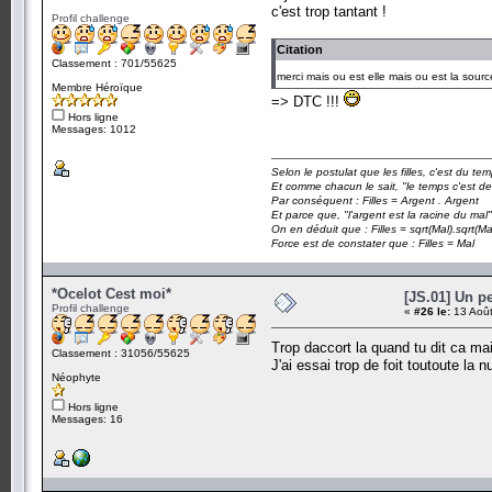
c'est trop tantant !
Profil challenge
Citation
Classement : 701/55625
merci mais ou est elle mais ou est la sour
Membre Héroïque
=> DTC !!!
Hors ligne
Messages: 1012
Selon le postulat que les filles, c'est du t
Et comme chacun le sait, "le temps c'est de
Par conséquent : Filles = Argent . Argent
Et parce que, "l'argent est la racine du mal"
On en déduit que : Filles = sqrt(Mal).sqrt(Ma
Force est de constater que : Filles = Mal
*Ocelot Cest moi*
[JS.01] Un p
Profil challenge
«
#26 le:
13 Août
Trop daccort la quand tu dit ca m
Classement : 31056/55625
J'ai essai trop de foit toutoute la nui
Néophyte
Hors ligne
Messages: 16