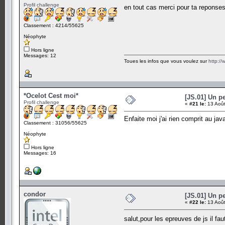
Profil challenge
en tout cas merci pour ta reponses 
Classement : 4214/55625
Néophyte
Hors ligne
Messages: 12
Toues les infos que vous voulez sur
http://
*Ocelot Cest moi*
[JS.01] Un p
Profil challenge
«
#21 le:
13 Août
Enfaite moi j'ai rien comprit au ja
Classement : 31056/55625
Néophyte
Hors ligne
Messages: 16
condor
[JS.01] Un p
«
#22 le:
13 Août
salut,pour les epreuves de js il fau