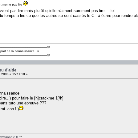
nt meme pas lire
nt pas lire mais plutôt qu'elle n'aiment surement pas lire.... lol
du temps a lire ce que les autres se sont cassés le C.. à écrire pour rendre plus
══════════════════════@
 part de la connaissance. »
══════════════════════@
eu d'aide
 2006 à 15:11:18 »
onnaissance
ire...) pour faire le [h]crackme 1[/h]
i sans tuto une epreuve ???
rai con ! )
www.google.fr
^^