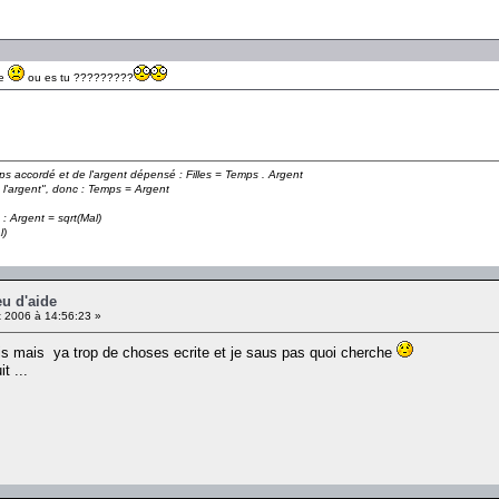
ce
ou es tu ?????????
emps accordé et de l'argent dépensé : Filles = Temps . Argent
 l'argent", donc : Temps = Argent
 : Argent = sqrt(Mal)
l)
eu d'aide
 2006 à 14:56:23 »
ais mais ya trop de choses ecrite et je saus pas quoi cherche
t ...