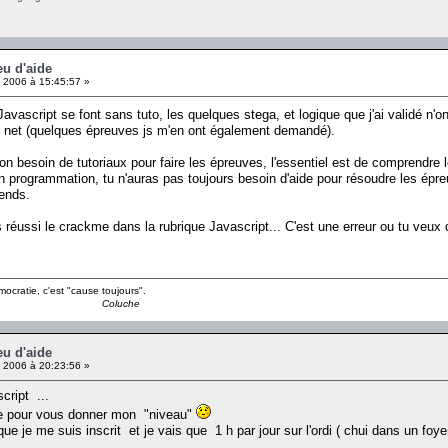
eu d'aide
 2006 à 15:45:57 »
vascript se font sans tuto, les quelques stega, et logique que j'ai validé n'
le net (quelques épreuves js m'en ont également demandé).
non besoin de tutoriaux pour faire les épreuves, l'essentiel est de comprendre
n programmation, tu n'auras pas toujours besoin d'aide pour résoudre les épre
ends.
réussi le crackme dans la rubrique Javascript... C'est une erreur ou tu veux d
mocratie, c'est "cause toujours".
Coluche
eu d'aide
 2006 à 20:23:56 »
script ...
ee pour vous donner mon "niveau"
r que je me suis inscrit et je vais que 1 h par jour sur l'ordi ( chui dans un foy