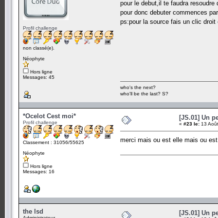
pour le debut,il te faudra resoudre
pour donc debuter commences par les
ps:pour la source fais un clic droit
Profil challenge
non classé(e).
Néophyte
Hors ligne
Messages: 45
who's the next?
who'll be the last? S?
*Ocelot Cest moi*
[JS.01] Un p
Profil challenge
«
#23 le:
13 Août
merci mais ou est elle mais ou es
Classement : 31056/55625
Néophyte
Hors ligne
Messages: 16
the lsd
[JS.01] Un p
Administrateur