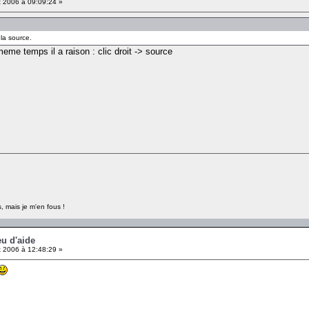
 2006 à 09:09:24 »
 la source.
meme temps il a raison : clic droit -> source
, mais je m'en fous !
eu d'aide
 2006 à 12:48:29 »