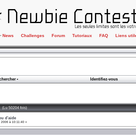
News
Challenges
Forum
Tutoriaux
FAQ
Liens util
Crackme
IRC
ClientSide
Newbi
Cryptographie
Liens
Forensics
chercher
Identifiez-vous
Parten
Hacking
Régle
Logique
Goodi
Programmation
e (Lu 50204 fois)
L'incu
Stéganographie
eu d'aide
l 2006 à 10:11:40 »
Wargame
Tous les challenges