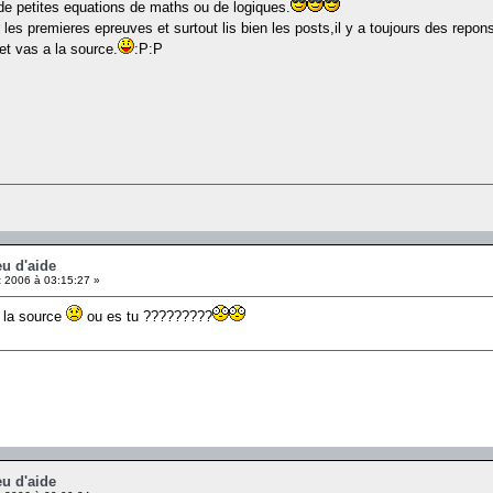
 de petites equations de maths ou de logiques.
 premieres epreuves et surtout lis bien les posts,il y a toujours des reponses
 et vas a la source.
:P:P
eu d'aide
 2006 à 03:15:27 »
t la source
ou es tu ?????????
eu d'aide