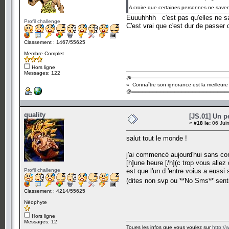
A croire que certaines personnes ne save
Euuuhhhh c'est pas qu'elles ne save
Profil challenge
C'est vrai que c'est dur de passer 
Classement : 1467/55625
Membre Complet
Hors ligne
Messages: 122
@═══════════════════════════
« Connaître son ignorance est la meilleure
@═══════════════════════════
quality
[JS.01] Un p
«
#18 le:
06 Juin
salut tout le monde !
j'ai commencé aujourd'hui sans c
[h]une heure [/h](c trop vous allez d
Profil challenge
est que l'un d 'entre voius a euss
(dites non svp ou **No Sms** senti
Classement : 4214/55625
Néophyte
Hors ligne
Messages: 12
Toues les infos que vous voulez sur
http://