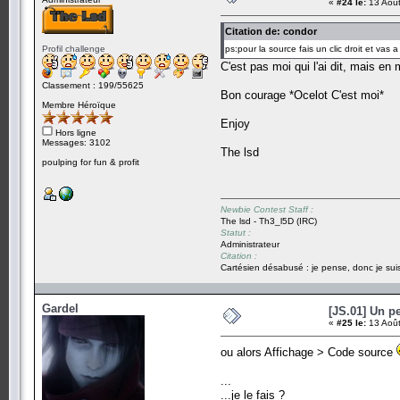
«
#24 le:
13 Août
Citation de: condor
Profil challenge
ps:pour la source fais un clic droit et vas a
C'est pas moi qui l'ai dit, mais en 
Classement : 199/55625
Bon courage *Ocelot C'est moi*
Membre Héroïque
Enjoy
Hors ligne
Messages: 3102
The lsd
poulping for fun & profit
Newbie Contest Staff :
The lsd - Th3_l5D (IRC)
Statut :
Administrateur
Citation :
Cartésien désabusé : je pense, donc je suis
Gardel
[JS.01] Un p
«
#25 le:
13 Août
ou alors Affichage > Code source
...
...je le fais ?