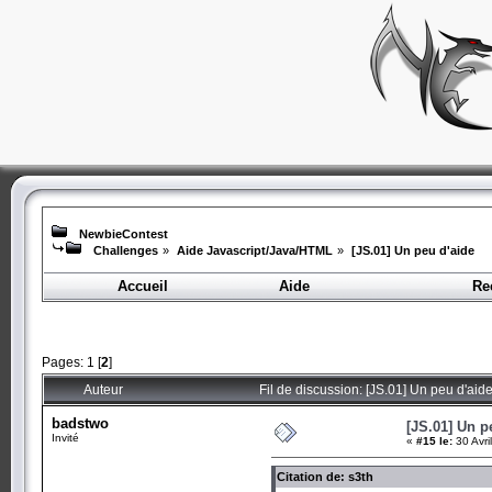
NewbieContest
Challenges
»
Aide Javascript/Java/HTML
»
[JS.01] Un peu d'aide
Accueil
Aide
Re
Pages:
1
[
2
]
Auteur
Fil de discussion: [JS.01] Un peu d'aid
badstwo
[JS.01] Un p
Invité
«
#15 le:
30 Avri
Citation de: s3th