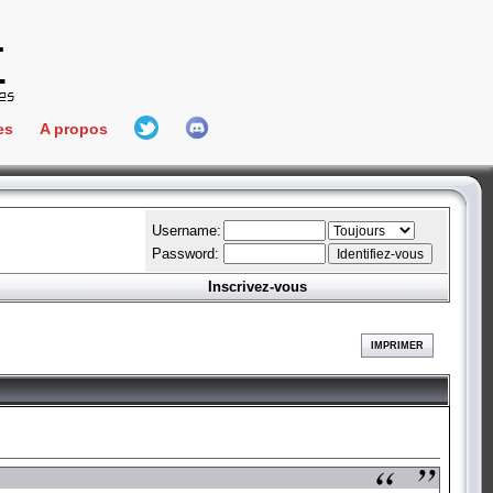
es
A propos
L'équipe
e Connect
Hall Of Fame
Username:
Password:
Inscrivez-vous
aires
ment
IMPRIMER
es
bateur