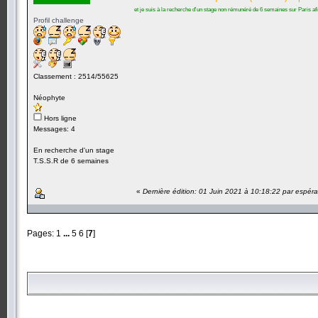
et je suis à la recherche d'un stage non rémunéré de 6 semaines sur Paris afi
Profil challenge
Classement : 2514/55625
Néophyte
Hors ligne
Messages: 4
En recherche d'un stage
T.S.S.R de 6 semaines
«
Dernière édition: 01 Juin 2021 à 10:18:22 par espér
Pages:
1
...
5
6
[
7
]