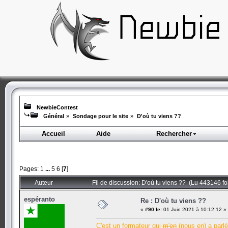
NewbieContest
Général
»
Sondage pour le site
»
D'où tu viens ??
Accueil
Aide
Rechercher
Pages:
1
...
5
6
[
7
]
Auteur
Fil de discussion: D'où tu viens ?? (Lu 443146 fo
espéranto
Re : D'où tu viens ??
«
#90 le:
01 Juin 2021 à 10:12:12 »
C'est un formateur qui
m'en
(nous en) a parlé