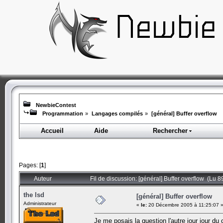
NewbieContest
Programmation
»
Langages compilés
»
[général] Buffer overflow
Accueil
Aide
Rechercher
Pages: [
1
]
Auteur
Fil de discussion: [général] Buffer overflow (Lu 8
the lsd
[général] Buffer overflow
Administrateur
«
le:
20 Décembre 2005 à 11:25:07 
Je me posais la question l'autre jour jour du