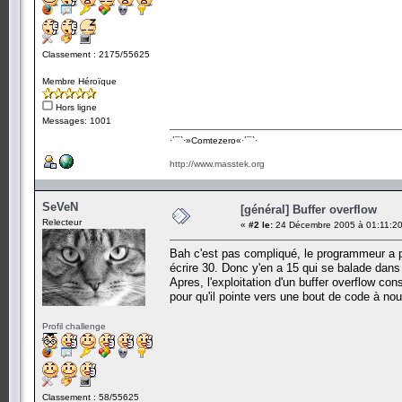
Classement : 2175/55625
Membre Héroïque
Hors ligne
Messages: 1001
·´¯`·­»Comtezero«­·´¯`·
http://www.masstek.org
SeVeN
[général] Buffer overflow
Relecteur
«
#2 le:
24 Décembre 2005 à 01:11:20
Bah c'est pas compliqué, le programmeur a p
écrire 30. Donc y'en a 15 qui se balade dans
Apres, l'exploitation d'un buffer overflow co
pour qu'il pointe vers une bout de code à nou
Profil challenge
Classement : 58/55625