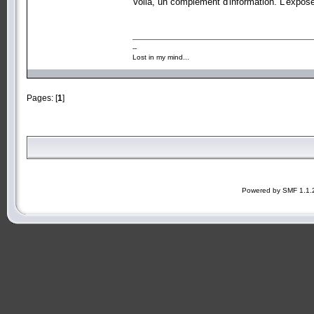
Voila, un complement d'information. L'expose 
--
Lost in my mind...
Pages: [
1
]
Powered by SMF 1.1.