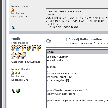
Membre Senior
-----BEGIN GEEK CODE BLOCK-----
Hors ligne
Version: 3.12
Messages: 286
GCS d- s+:- a-- C+++ UL++ P++ L++ E W++ N+ o-- K- w
O-- M V- PS+ PE++ Y+ PGP t 5 X++ R+ tv-- b+ DI D+
G e- h+ r- y+
------END GEEK CODE BLOCK------
neoflo
[général] Buffer overflow
Profil challenge
«
#3 le:
06 Janvier 2006 à 22:56:46 
Code:
#include <stdlib.h>
#include <stdio.h>
Classement : 8362/55625
int main ()
Membre Complet
{
int numero_client = 1234;
Hors ligne
int argent_client = 12;
Messages: 171
char nom_client[4];
printf("Veuillez entrer votre nom :");
scanf("%s", nom_client);
printf("Vous disposez d'un crédit de %d euros%", ar