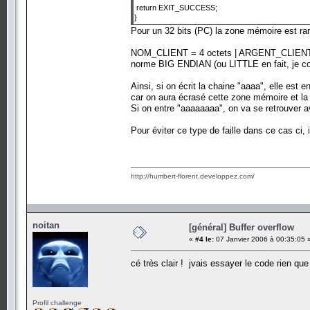
return EXIT_SUCCESS;
}
Pour un 32 bits (PC) la zone mémoire est r
NOM_CLIENT = 4 octets | ARGENT_CLIENT =
norme BIG ENDIAN (ou LITTLE en fait, je con
Ainsi, si on écrit la chaine "aaaa", elle est en 
car on aura écrasé cette zone mémoire et la 
Si on entre "aaaaaaaa", on va se retrouver 
Pour éviter ce type de faille dans ce cas ci, 
http://humbert-florent.developpez.com/
noitan
[général] Buffer overflow
«
#4 le:
07 Janvier 2006 à 00:35:05 
cé très clair ! jvais essayer le code rien qu
Profil challenge