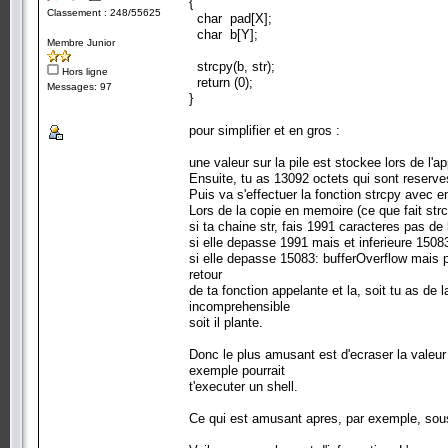
{
Classement : 248/55625
char pad[X];
char b[Y];
Membre Junior
strcpy(b, str);
Hors ligne
return (0);
Messages: 97
}
pour simplifier et en gros :
une valeur sur la pile est stockee lors de l'ap
Ensuite, tu as 13092 octets qui sont reserves
Puis va s'effectuer la fonction strcpy avec e
Lors de la copie en memoire (ce que fait strc
si ta chaine str, fais 1991 caracteres pas de 
si elle depasse 1991 mais et inferieure 1508
si elle depasse 15083: bufferOverflow mais p
retour
de ta fonction appelante et la, soit tu as 
incomprehensible
soit il plante.
Donc le plus amusant est d'ecraser la valeur 
exemple pourrait
t'executer un shell.
Ce qui est amusant apres, par exemple, sous 