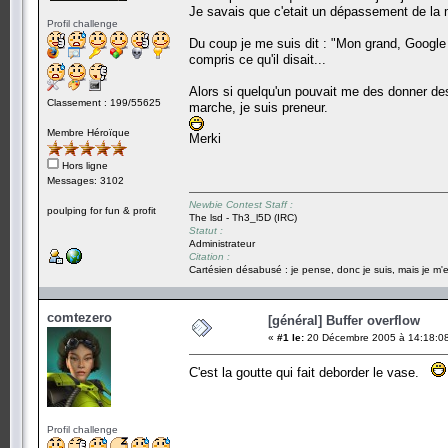
Je savais que c'etait un dépassement de la
Profil challenge
Du coup je me suis dit : "Mon grand, Google 
compris ce qu'il disait...
Alors si quelqu'un pouvait me des donner de
Classement : 199/55625
marche, je suis preneur.
Membre Héroïque
Merki
Hors ligne
Messages: 3102
Newbie Contest Staff :
poulping for fun & profit
The lsd - Th3_l5D (IRC)
Statut :
Administrateur
Citation :
Cartésien désabusé : je pense, donc je suis, mais je m'e
comtezero
[général] Buffer overflow
«
#1 le:
20 Décembre 2005 à 14:18:0
C'est la goutte qui fait deborder le vase.
Profil challenge