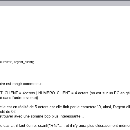
euros%", argent_client);
ire est rangé comme suit:
CLIENT = 4octers | NUMERO_CLIENT = 4 octers (on est sur un PC en génér
 dans l'ordre inverse))
elle est en réalité de 5 octers car elle finit par le caractère \0, ainsi, l'argen
dit de 0€.
retrouver avec une somme bcp plus interessante...
e cas ci, il faut écrire: scanf("%4s"..... et il n'y aura plus d'écrasement mémo