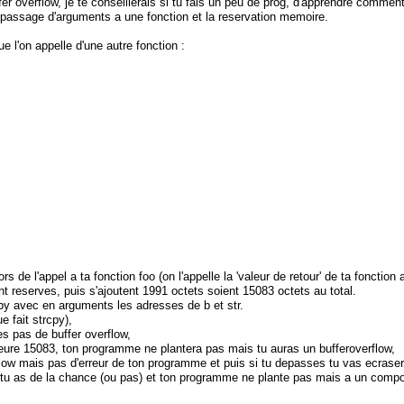
er overflow, je te conseillerais si tu fais un peu de prog, d'apprendre comme
 passage d'arguments a une fonction et la reservation memoire.
 l'on appelle d'une autre fonction :
rs de l'appel a ta fonction foo (on l'appelle la 'valeur de retour' de ta fonction 
t reserves, puis s'ajoutent 1991 octets soient 15083 octets au total.
rcpy avec en arguments les adresses de b et str.
 fait strcpy),
es pas de buffer overflow,
ieure 15083, ton programme ne plantera pas mais tu auras un bufferoverflow,
low mais pas d'erreur de ton programme et puis si tu depasses tu vas ecraser 
oit tu as de la chance (ou pas) et ton programme ne plante pas mais a un com