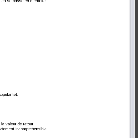
nt ca se passe en memoire.
appelante).
la valeur de retour
portement incomprehensible