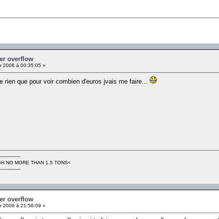
fer overflow
r 2006 à 00:35:05 »
de rien que pour voir combien d'euros jvais me faire...
--------------
H NO MORE THAN 1.5 TONS<
--------------
fer overflow
r 2006 à 21:56:09 »