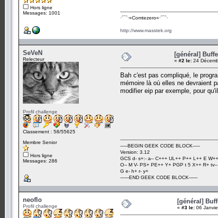
Hors ligne
Messages: 1001
·´¯`·­»Comtezero«­·´¯`·
http://www.masstek.org
SeVeN
[général] Buff
Relecteur
«
#2 le:
24 Décembr
Bah c'est pas compliqué, le progr
mémoire là où elles ne devraient pa
modifier eip par exemple, pour qu'
Profil challenge
Classement : 58/55625
Membre Senior
-----BEGIN GEEK CODE BLOCK-----
Version: 3.12
Hors ligne
GCS d- s+:- a-- C+++ UL++ P++ L++ E W++
Messages: 286
O-- M V- PS+ PE++ Y+ PGP t 5 X++ R+ tv--
G e- h+ r- y+
------END GEEK CODE BLOCK------
neoflo
[général] Buf
Profil challenge
«
#3 le:
06 Janvie