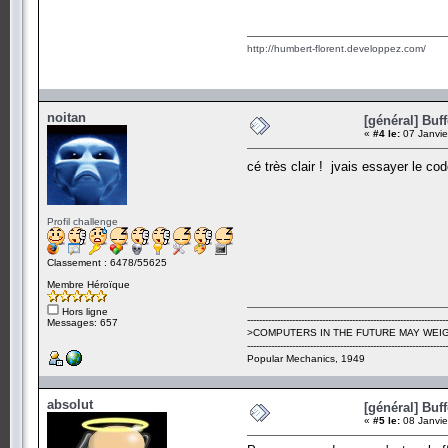
http://humbert-florent.developpez.com/
noitan
[général] Buf
«
#4 le:
07 Janvie
cé très clair ! jvais essayer le co
Profil challenge
Classement : 6478/55625
Membre Héroïque
Hors ligne
-------------------------------------------------------------------
Messages: 657
>COMPUTERS IN THE FUTURE MAY WEIG
-------------------------------------------------------------------
Popular Mechanics, 1949
absolut
[général] Buf
«
#5 le:
08 Janvie