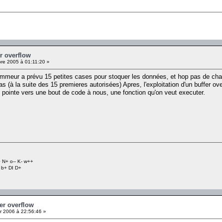
er overflow
e 2005 à 01:11:20 »
ammeur a prévu 15 petites cases pour stoquer les données, et hop pas de chan
s (à la suite des 15 premieres autorisées) Apres, l'exploitation d'un buffer o
il pointe vers une bout de code à nous, une fonction qu'on veut executer.
 N+ o-- K- w++
 b+ DI D+
fer overflow
r 2006 à 22:56:46 »