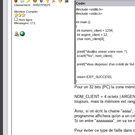
Code:
Classement : 8362/55625
#include <stdlib.h>
Membre Complet
#include <stdio.h>
Hors ligne
int main ()
Messages: 171
{
int numero_client = 1234;
int argent_client = 12;
char nom_client[4];
printf("Veuillez entrer votre nom :");
scanf("%s", nom_client);
printf("Vous disposez d'un crédit de %d 
return EXIT_SUCCESS;
}
Pour un 32 bits (PC) la zone mémo
NOM_CLIENT = 4 octets | ARGENT_
toujours, mais la mémoire est rangé
Ainsi, si on écrit la chaine "aaaa", 
programme affichera qu'on a un cré
Si on entre "aaaaaaaa", on va se 
Pour éviter ce type de faille dans c