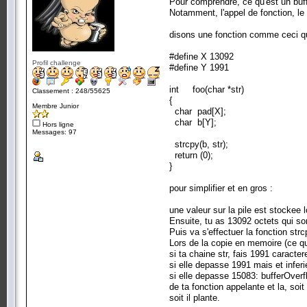
Pour comprendre, ce qu'est un buff
Notamment, l'appel de fonction, le
disons une fonction comme ceci que
#define X 13092
Profil challenge
#define Y 1991
int foo(char *str)
Classement : 248/55625
{
Membre Junior
char pad[X];
char b[Y];
Hors ligne
Messages: 97
strcpy(b, str);
return (0);
}
pour simplifier et en gros :
une valeur sur la pile est stockee lo
Ensuite, tu as 13092 octets qui son
Puis va s'effectuer la fonction st
Lors de la copie en memoire (ce que
si ta chaine str, fais 1991 caracter
si elle depasse 1991 mais et infer
si elle depasse 15083: bufferOverf
de ta fonction appelante et la, s
soit il plante.