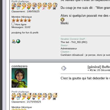
Profil challenge
Du coup je me suis dit : "Mon gran
Classement : 199/55625
Alors si quelqu'un pouvait me des
Membre Héroïque
Merki
Hors ligne
Messages: 3102
poulping for fun & profit
Newbie Contest Staff :
The lsd - Th3_l5D (IRC)
Statut :
Administrateur
Citation :
Cartésien désabusé : je pense, donc je suis
comtezero
[général] Buff
«
#1 le:
20 Décembr
C'est la goutte qui fait deborder 
Profil challenge
Classement : 2175/55625
Membre Héroïque