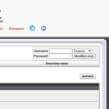
es
A propos
L'équipe
e Connect
Hall Of Fame
Username:
Password:
Inscrivez-vous
aires
ment
IMPRIMER
es
bateur