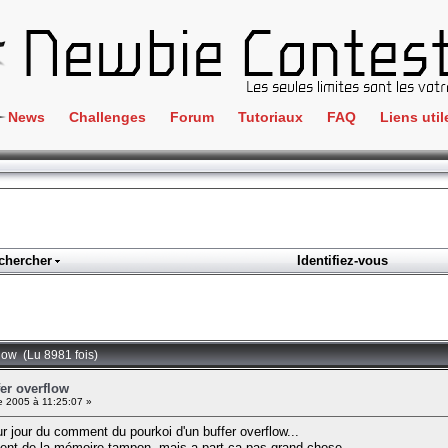
News
Challenges
Forum
Tutoriaux
FAQ
Liens util
Crackme
IRC
ClientSide
Newbi
Cryptographie
Liens
Forensics
chercher
Identifiez-vous
Parten
Hacking
Régle
Logique
Goodi
Programmation
flow (Lu 8981 fois)
L'incu
Stéganographie
fer overflow
 2005 à 11:25:07 »
Wargame
ur jour du comment du pourkoi d'un buffer overflow...
Tous les challenges
ment de la mémoire tampon, mais a part ca pas grand chose