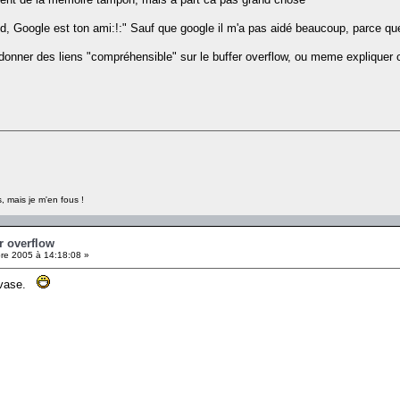
d, Google est ton ami:!:" Sauf que google il m'a pas aidé beaucoup, parce que 
 donner des liens "compréhensible" sur le buffer overflow, ou meme expliquer
, mais je m'en fous !
er overflow
e 2005 à 14:18:08 »
le vase.