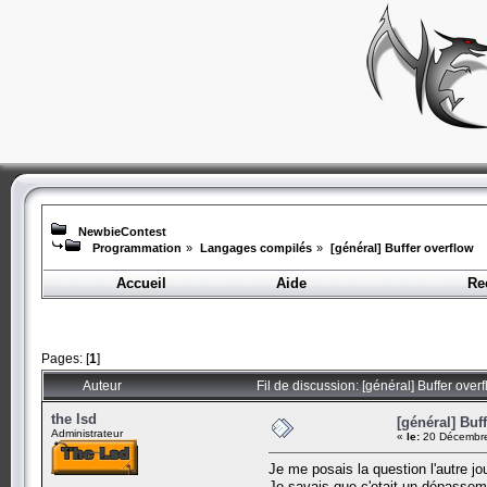
NewbieContest
Programmation
»
Langages compilés
»
[général] Buffer overflow
Accueil
Aide
Re
Pages: [
1
]
Auteur
Fil de discussion: [général] Buffer over
the lsd
[général] Buf
Administrateur
«
le:
20 Décembre
Je me posais la question l'autre jo
Je savais que c'etait un dépasse