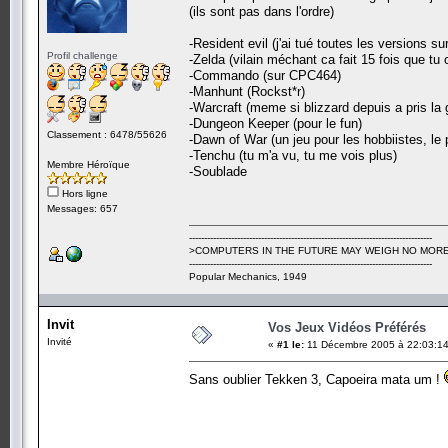
(ils sont pas dans l'ordre)
-Resident evil (j'ai tué toutes les versions su
Profil challenge
-Zelda (vilain méchant ca fait 15 fois que tu c
-Commando (sur CPC464)
-Manhunt (Rockst*r)
-Warcraft (meme si blizzard depuis a pris la 
-Dungeon Keeper (pour le fun)
Classement : 6478/55626
-Dawn of War (un jeu pour les hobbiistes, l
-Tenchu (tu m'a vu, tu me vois plus)
Membre Héroïque
-Soublade
Hors ligne
Messages: 657
---------------------------------------------------------------------------------
>COMPUTERS IN THE FUTURE MAY WEIGH NO MORE
---------------------------------------------------------------------------------
Popular Mechanics, 1949
Invit
Vos Jeux Vidéos Préférés
Invité
«
#1 le:
11 Décembre 2005 à 22:03:14
Sans oublier Tekken 3, Capoeira mata um !