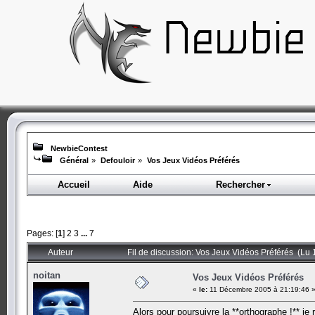
NewbieContest
Général
»
Defouloir
»
Vos Jeux Vidéos Préférés
Accueil
Aide
Rechercher
Pages: [
1
]
2
3
...
7
Auteur
Fil de discussion: Vos Jeux Vidéos Préférés (Lu 
noitan
Vos Jeux Vidéos Préférés
«
le:
11 Décembre 2005 à 21:19:46 
Alors pour poursuivre la **orthographe !** je 