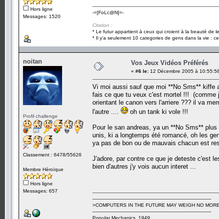
Hors ligne
-=[FoLc@N]=-
Messages: 1520
Citation :
* Le futur appartient à ceux qui croient à la beauté de 
* Il y'a seulement 10 categories de gens dans la vie : ce
noitan
Vos Jeux Vidéos Préférés
«
#6 le:
12 Décembre 2005 à 10:55:5
Vi moi aussi sauf que moi **No Sms** kiffe a 
fais ce que tu veux c'est mortel !!! (comme j'
orientant le canon vers l'arriere ??? il va m
l'autre ....
oh un tank ki vole !!!
Profil challenge
Pour le san andreas, ya un **No Sms** plus au
unis, ki a longtemps été romancé, oh les gen
ya pas de bon ou de mauvais chacun est respo
Classement : 6478/55626
J'adore, par contre ce que je deteste c'est l
bien d'autres j'y vois aucun interet ...
Membre Héroïque
Hors ligne
Messages: 657
---------------------------------------------------------------------------------
>COMPUTERS IN THE FUTURE MAY WEIGH NO MORE
---------------------------------------------------------------------------------
Popular Mechanics, 1949