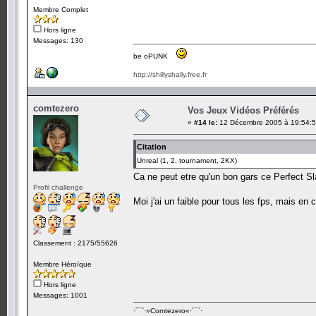
Membre Complet
Hors ligne
Messages: 130
be oPUNK
http://shillyshally.free.fr
comtezero
Vos Jeux Vidéos Préférés
«
#14 le:
12 Décembre 2005 à 19:54:5
Citation
Unreal (1, 2, tournament, 2KX)
Ca ne peut etre qu'un bon gars ce Perfect S
Profil challenge
Moi j'ai un faible pour tous les fps, mais 
Classement : 2175/55626
Membre Héroïque
Hors ligne
Messages: 1001
·´¯`·­»Comtezero«­·´¯`·