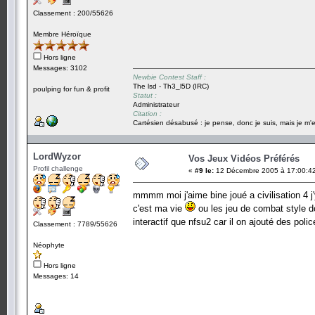
Classement : 200/55626
Membre Héroïque
Hors ligne
Messages: 3102
Newbie Contest Staff :
The lsd - Th3_l5D (IRC)
poulping for fun & profit
Statut :
Administrateur
Citation :
Cartésien désabusé : je pense, donc je suis, mais je m'e
LordWyzor
Vos Jeux Vidéos Préférés
Profil challenge
«
#9 le:
12 Décembre 2005 à 17:00:4
mmmm moi j'aime bine joué a civilisation 4 j
c'est ma vie
ou les jeu de combat style d
interactif que nfsu2 car il on ajouté des poli
Classement : 7789/55626
Néophyte
Hors ligne
Messages: 14