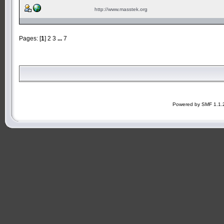
http://www.masstek.org
Pages: [
1
]
2
3
...
7
Powered by SMF 1.1.