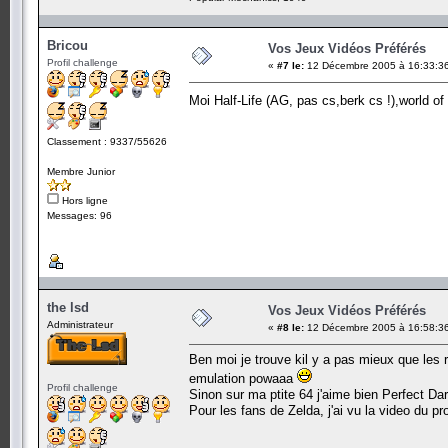
Bricou
Vos Jeux Vidéos Préférés
Profil challenge
«
#7 le:
12 Décembre 2005 à 16:33:3
Moi Half-Life (AG, pas cs,berk cs !),world of 
Classement : 9337/55626
Membre Junior
Hors ligne
Messages: 96
the lsd
Vos Jeux Vidéos Préférés
Administrateur
«
#8 le:
12 Décembre 2005 à 16:58:3
Ben moi je trouve kil y a pas mieux que les r
emulation powaaa
Profil challenge
Sinon sur ma ptite 64 j'aime bien Perfect Dark
Pour les fans de Zelda, j'ai vu la video du pro