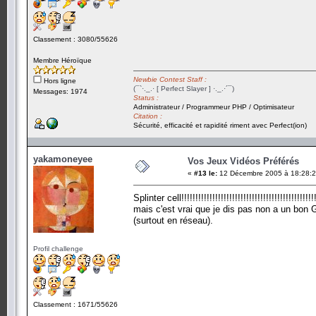
Classement : 3080/55626
Membre Héroïque
Newbie Contest Staff :
Hors ligne
(¯`·._.· [ Perfect Slayer ] ·._.·´¯)
Messages: 1974
Status :
Administrateur / Programmeur PHP / Optimisateur
Citation :
Sécurité, efficacité et rapidité riment avec Perfect(ion)
yakamoneyee
Vos Jeux Vidéos Préférés
«
#13 le:
12 Décembre 2005 à 18:28:2
Splinter cell!!!!!!!!!!!!!!!!!!!!!!!!!!!!!!!!!!!!!!!!!!!!!!!
mais c'est vrai que je dis pas non a un bon G
(surtout en réseau).
Profil challenge
Classement : 1671/55626