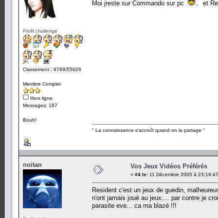
Moi jreste sur Commando sur pc
.. et Re
Profil challenge
Classement : 4799/55626
Membre Complet
Hors ligne
Messages: 187
Bouh!
" La connaissance s'accroît quand on la partage "
noitan
Vos Jeux Vidéos Préférés
«
#4 le:
11 Décembre 2005 à 23:16:47
Resident c'est un jeux de guedin, malheureuse
n'ont jamais joué au jeux.... par contre je cro
parasite eve... ca ma blazé !!!