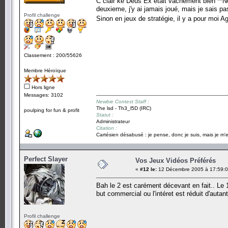
C clair ke Deus Ex etait vachement bien **No
deuxieme, j'y ai jamais joué, mais je sais pas
Profil challenge
Sinon en jeux de stratégie, il y a pour moi Ag
Classement : 200/55626
Membre Héroïque
Hors ligne
Messages: 3102
Newbie Contest Staff :
The lsd - Th3_l5D (IRC)
poulping for fun & profit
Statut :
Administrateur
Citation :
Cartésien désabusé : je pense, donc je suis, mais je m'e
Perfect Slayer
Vos Jeux Vidéos Préférés
«
#12 le:
12 Décembre 2005 à 17:59:0
Bah le 2 est carément décevant en fait.. Le
but commercial ou l'intéret est réduit d'auta
Profil challenge