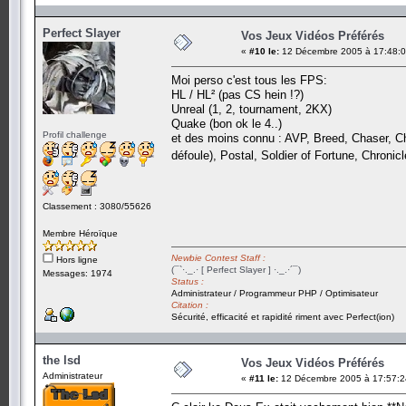
Perfect Slayer
Vos Jeux Vidéos Préférés
«
#10 le:
12 Décembre 2005 à 17:48:0
Moi perso c'est tous les FPS:
HL / HL² (pas CS hein !?)
Unreal (1, 2, tournament, 2KX)
Quake (bon ok le 4..)
Profil challenge
et des moins connu : AVP, Breed, Chaser, Ch
défoule), Postal, Soldier of Fortune, Chronicl
Classement : 3080/55626
Membre Héroïque
Newbie Contest Staff :
Hors ligne
(¯`·._.· [ Perfect Slayer ] ·._.·´¯)
Messages: 1974
Status :
Administrateur / Programmeur PHP / Optimisateur
Citation :
Sécurité, efficacité et rapidité riment avec Perfect(ion)
the lsd
Vos Jeux Vidéos Préférés
Administrateur
«
#11 le:
12 Décembre 2005 à 17:57:2