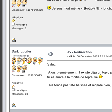
Je suis mort même -=[FoLc@N]=- fonctio
Classement : 41766/55625
Néophyte
Hors ligne
Messages: 3
Dark_Lucifer
JS - Redirection
Profil challenge
«
#1 le:
06 Décembre 2005 à 12:44:0
Salut.
Alors premièrement, il existe déjà un topic p
Classement : 2052/55625
tu es arrivé a la moitié de l'épreuve
Néophyte
Ne fonce pas tête baissée et regarde bien, t
Hors ligne
Messages: 18