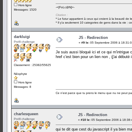
Hors ligne
-=[FoLc@N]=-
Messages: 1520
Citation :
* Le futur appartient à ceux qui croient à la beauté de 
* Il y'a seulement 10 categories de gens dans la vie : ce
darkluigi
JS - Redirection
Profil challenge
«
#9 le:
05 Septembre 2006 à 18:31:0
Je suis aussi bloqué ici et ce qui m'intrigue
href c'est bien pour un lien non , (j'ai débuté i
Classement : 25382/55625
Néophyte
Hors ligne
Messages: 8
Ce n'est parce que tu prens le menu que nu ne peut pas 
charlesqueen
JS - Redirection
Profil challenge
«
#10 le:
05 Septembre 2006 à 18:38:
qui te dit que cest du javascript il ya bien m