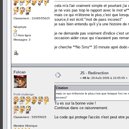
cela m'a l'air vraiment simple et pourtant j'ai
je ne vois pas trop le rapport avec le mot w**
mais ce qui m'étonne le plus,c'est que lorsqu
Classement : 22495/55625
source,il est écrit:"mot de pass incorect"
je sais bien entendu qu'il y'a une histoire de
Néophyte
je ne demande pas vraiment d'indice c'est u
Hors ligne
occasion aider ceux qui n'auraient pas rema
Messages: 3
je cherche **No Sms** 10 minute apré dodo c
Folcan
JS - Redirection
«
#8 le:
29 Août 2006 à 10:05:05 »
Citation
mais ce qui m'étonne le plus,c'est que lorsque l'on ne 
Profil challenge
incorect"
Tu es sur la bonne voie !
Continue dans ce raisonnement.
Le code qui protege l'accès n'est peut etre pa
Classement : 535/55625
Membre Héroïque