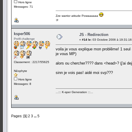
Hors ligne
Messages: 71
Zze warrior atitude Powaaaaaa
:p
ksper506
JS - Redirection
Profil challenge
«
#14 le:
03 Octobre 2006 à 19:31:16
voila je vous explique mon problême! 1 seul
je vous MP)
Classement : 2217/55625
alors ou chercher???? dans <head>? (j'ai dej
Néophyte
sinn je vois pas! aidé moi svp???
Hors ligne
Messages: 8
...::: K-sper Generation :::...
Pages: [
1
]
2
3
...
5