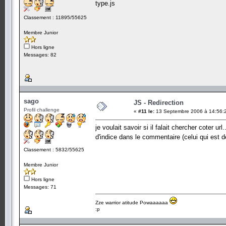
type.js
Classement : 11895/55625
Membre Junior
Hors ligne
Messages: 82
sago
JS - Redirection
Profil challenge
«
#11 le:
13 Septembre 2006 à 14:56:
je voulait savoir si il falait chercher coter u
d'indice dans le commentaire (celui qui est 
Classement : 5832/55625
Membre Junior
Hors ligne
Messages: 71
Zze warrior atitude Powaaaaaa
:p