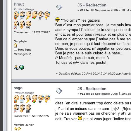
Prout
JS - Redirection
Profil challenge
«
#12 le:
18 Septembre 2006 à 18:54:
**No Sms** les gaziers
Bon c' est mon premier post...je me suis ins
assez sympa.D' ailleurs je trouve qu' on le d
Classement : 11222/55625
efficaces et pour tous niveaux et en plus c' e
Bon ca n' empeche que j' arrive pas à me sor
Néophyte
est bon, je pense qu il faut récupéré un fichi
Donc si vous pouvez m' aiguiller un peu par
Hors ligne
Bon je precise je suis cuisto à la base...
Messages: 2
/* Modéré : pas de pub, merci */
Tchuss et @+ dans les posts!!
«
Dernière édition: 20 Avril 2014 à 14:40:29 par Asteri
sago
JS - Redirection
Profil challenge
«
#13 le:
18 Septembre 2006 à 19:33:
dites j'en dirai surement trop donc delete o
, Y a t il un indices dans le com. [h]<!--[/h]
je ne sais vraiment pas ou chercher, y at'il
Classement : 5832/55625
edit: Trouver
p-s si vous juger l'indice t
Membre Junior