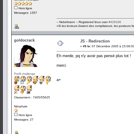
Hors ligne
Messages: 1357
-- Nebelmann -- Registered linux user
#429186
«Si les lecteurs étaient des compilateurs, les posteurs fe
goldocrack
JS - Redirection
«
#5 le:
07 Décembre 2005 à 15:09:0
Eh merde, pq n'y avoir pas pensé plus tot !
merci
Profil challenge
a+
Classement : 7405/55625
Néophyte
Hors ligne
Messages: 27