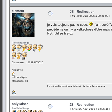
clement
JS - Redirection
«
#6 le:
04 Juin 2006 à 00:21:02 »
je vois toujours pas le code.
j'ai trouvé "
précédente où il y a kelkechose d'otre mais il
PS: jutilise firefox
Profil challenge
Classement : 26398/55625
Néophyte
Hors ligne
Messages: 48
La où la discrestion a échoué, la force l'emportera.
onlykaiser
JS - Redirection
Profil challenge
«
#7 le:
22 Août 2006 à 02:36:46 »