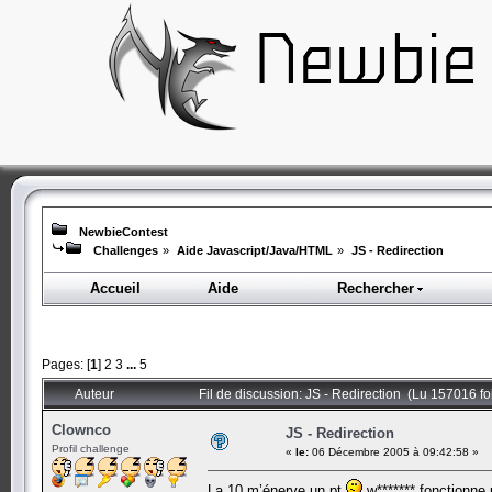
NewbieContest
Challenges
»
Aide Javascript/Java/HTML
»
JS - Redirection
Accueil
Aide
Rechercher
Pages: [
1
]
2
3
...
5
Auteur
Fil de discussion: JS - Redirection (Lu 157016 fo
Clownco
JS - Redirection
Profil challenge
«
le:
06 Décembre 2005 à 09:42:58 »
La 10 m’énerve un pt
w******* fonctionne