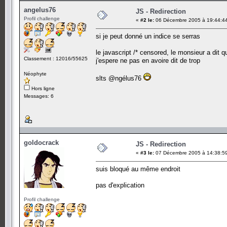
angelus76
JS - Redirection
Profil challenge
«
#2 le:
06 Décembre 2005 à 19:44:4
si je peut donné un indice se serras
le javascript /* censored, le monsieur a dit qu
Classement : 12016/55625
j'espere ne pas en avoire dit de trop
Néophyte
slts @ngélus76
Hors ligne
Messages: 6
goldocrack
JS - Redirection
«
#3 le:
07 Décembre 2005 à 14:38:5
suis bloqué au même endroit
pas d'explication
Profil challenge