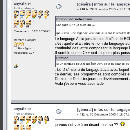
anycilkler
[général] infos sur le langage
Profil challenge
«
#10 le:
29 Novembre 2005 à 21:18:3
Citation de: nebelmann
Langage D?? La suite du C?
Classement : 34710/55625
(pour info, une légende veut que le C soit le résultat 
Le language A n'a jamais existé c'était le BCP
Membre Complet
c'est quelle allait être le nom du language su
continuité des lettre composant le language
Hors ligne
Il semble que le C++ soit toujours plus puis
Messages: 127
Citation
Si un langage peut récupérer 90% de la puissance du
. Le D s'inspire du langage Java avec lequel 
ce dernier, ses programmes sont compilés e
De plus le D est toujours en développement 
Voilà j'espere vous avoir aidé
anycilkler
[général] infos sur le langage
Profil challenge
«
#11 le:
06 Décembre 2005 à 18:07:1
je vous est vexé en disant tous sa ??