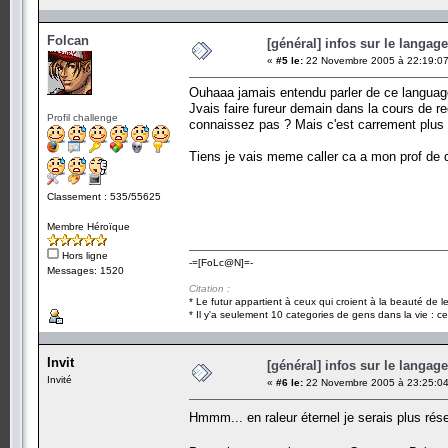
Folcan
[général] infos sur le langag
«
#5 le:
22 Novembre 2005 à 22:19:07
Ouhaaa jamais entendu parler de ce languag
Jvais faire fureur demain dans la cours de r
Profil challenge
connaissez pas ? Mais c'est carrement plus 
Tiens je vais meme caller ca a mon prof de
Classement : 535/55625
Membre Héroïque
Hors ligne
-=[FoLc@N]=-
Messages: 1520
Citation :
* Le futur appartient à ceux qui croient à la beauté de 
* Il y'a seulement 10 categories de gens dans la vie : ce
Invit
[général] infos sur le langag
Invité
«
#6 le:
22 Novembre 2005 à 23:25:04
Hmmm... en raleur éternel je serais plus ré