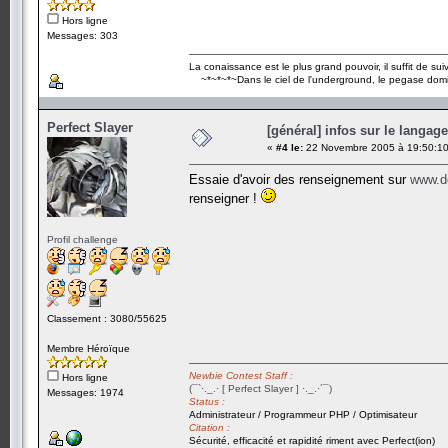
Hors ligne
Messages: 303
La conaissance est le plus grand pouvoir, il suffit de suivr
~*~*~*~Dans le ciel de l'underground, le pegase dom
Perfect Slayer
[général] infos sur le langag
«
#4 le:
22 Novembre 2005 à 19:50:10
Essaie d'avoir des renseignement sur
www.d
renseigner !
Profil challenge
Classement : 3080/55625
Membre Héroïque
Newbie Contest Staff :
Hors ligne
(¯`·._.· [ Perfect Slayer ] ·._.·´¯)
Messages: 1974
Status :
Administrateur / Programmeur PHP / Optimisateur
Citation :
Sécurité, efficacité et rapidité riment avec Perfect(ion)