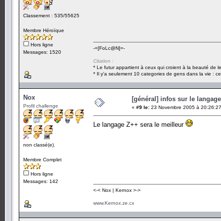
Classement : 535/55625
Membre Héroïque
Hors ligne
-=[FoLc@N]=-
Messages: 1520
Citation :
* Le futur appartient à ceux qui croient à la beauté de 
* Il y'a seulement 10 categories de gens dans la vie : ce
Nox
[général] infos sur le langag
Profil challenge
«
#9 le:
23 Novembre 2005 à 20:26:27
Le langage Z++ sera le meilleur
non classé(e).
Membre Complet
Hors ligne
Messages: 142
<-< Nox | Kernox >->
www.Kernox.ze.cx