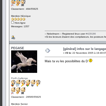
Classement : 494/55625
Membre Héroïque
Hors ligne
Messages: 1357
-- Nebelmann -- Registered linux user
#429186
«Si les lecteurs étaient des compilateurs, les posteurs fe
PEGASE
[général] infos sur le langag
«
#3 le:
22 Novembre 2005 à 19:49:07
Mais ta vu les possibilites du D
Profil challenge
Classement : 29595/55625
Membre Senior