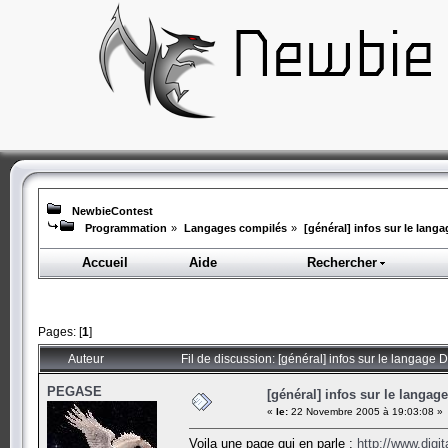
NewbieContest
Programmation
»
Langages compilés
»
[général] infos sur le lang
Accueil
Aide
Rechercher
Pages: [
1
]
Auteur
Fil de discussion: [général] infos sur le langage 
PEGASE
[général] infos sur le langag
«
le:
22 Novembre 2005 à 19:03:08 »
Voila une page qui en parle :
http://www.dig