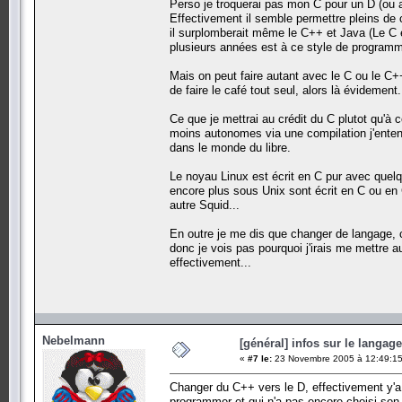
Perso je troquerai pas mon C pour un D (ou a
Effectivement il semble permettre pleins de 
il surplomberait même le C++ et Java (Le C e
plusieurs années est à ce style de programma
Mais on peut faire autant avec le C ou le C+
de faire le café tout seul, alors là évidement.
Ce que je mettrai au crédit du C plutot qu'à 
moins autonomes via une compilation j'entend
dans le monde du libre.
Le noyau Linux est écrit en C pur avec quelq
encore plus sous Unix sont écrit en C ou en 
autre Squid...
En outre je me dis que changer de langage, c'
donc je vois pas pourquoi j'irais me mettre a
effectivement...
Nebelmann
[général] infos sur le langag
«
#7 le:
23 Novembre 2005 à 12:49:15
Changer du C++ vers le D, effectivement y'
programmer et qui n'a pas encore choisi son 