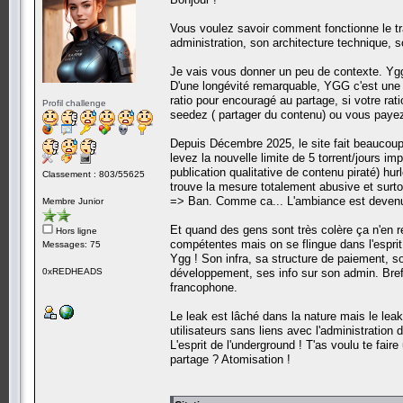
Vous voulez savoir comment fonctionne le tr
administration, son architecture technique, s
Je vais vous donner un peu de contexte. YggT
D'une longévité remarquable, YGG c'est une 
ratio pour encouragé au partage, si votre ra
Profil challenge
seedez ( partager du contenu) ou vous paye
Depuis Décembre 2025, le site fait beaucoup 
levez la nouvelle limite de 5 torrent/jours 
publication qualitative de contenu piraté) hur
Classement : 803/55625
trouve la mesure totalement abusive et surto
=> Ban. Comme ca... L'ambiance est devenu
Membre Junior
Et quand des gens sont très colère ça n'en r
Hors ligne
compétentes mais on se flingue dans l'espri
Messages: 75
Ygg ! Son infra, sa structure de paiement, 
0xREDHEADS
développement, ses info sur son admin. Bref,
francophone.
Le leak est lâché dans la nature mais le leak
utilisateurs sans liens avec l'administration 
L'esprit de l'underground ! T'as voulu te faire 
partage ? Atomisation !