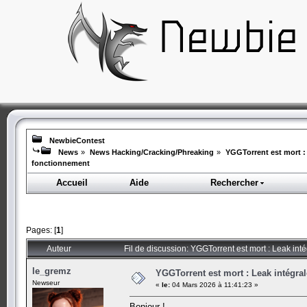
NewbieContest
News
»
News Hacking/Cracking/Phreaking
»
YGGTorrent est mort : 
fonctionnement
Accueil
Aide
Rechercher
Pages: [
1
]
Auteur
Fil de discussion: YGGTorrent est mort : Leak int
le_gremz
YGGTorrent est mort : Leak intégra
Newseur
«
le:
04 Mars 2026 à 11:41:23 »
Bonjour !