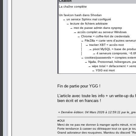
Citation
La chaîne complète
Un favicon hash dans Shodan
→ un service Sphinx mal configuré
→ lecture de fichiers arbitraire
→ mot de passe admin dans sysprep
→ accès complet au serveur Windows
→ Chrome = coffre-fort de credentials
→ FileZilla = carte vers d'autres serveur
│ → tracker XBT = accès root
│ → pivot MySQL = base de product
│ → 4 serveurs compromis, ~6.6M 
→ cookies/passwords = comptes extern
→ Njalla, Protonmail, hébergeurs, pai
→ wipe total + defacement + verroui
→ YGG est mort
Fin de partie pour YGG !
L'article avec toute les info + un write-up du
bien écrit et en francais !
«
Dernière édition: 04 Mars 2026 à 12:59:11 par le_gr
#OUI
Merci de ne pas me donner à manger après minuit, ni m'
Forte tendance à casser ou détraquer tout ce que je tou
Grand adorateur des rouquines. Manitou du discord "Ro