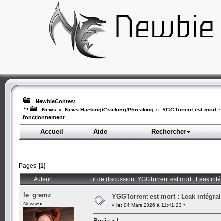
NewbieContest
News
»
News Hacking/Cracking/Phreaking
»
YGGTorrent est mort : 
fonctionnement
Accueil
Aide
Rechercher
Pages: [
1
]
Auteur
Fil de discussion: YGGTorrent est mort : Leak int
le_gremz
YGGTorrent est mort : Leak intégra
Newseur
«
le:
04 Mars 2026 à 11:41:23 »
Bonjour !