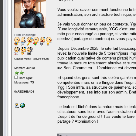
Vous voulez savoir comment fonctionne le tr
administration, son architecture technique, s
Je vais vous donner un peu de contexte. YggT
D'une longévité remarquable, YGG c'est une 
ratio pour encouragé au partage, si votre ra
Profil challenge
seedez ( partager du contenu) ou vous paye
Depuis Décembre 2025, le site fait beaucoup 
levez la nouvelle limite de 5 torrent/jours 
publication qualitative de contenu piraté) hur
Classement : 803/55625
trouve la mesure totalement abusive et surto
=> Ban. Comme ca... L'ambiance est devenu
Membre Junior
Et quand des gens sont très colère ça n'en r
Hors ligne
compétentes mais on se flingue dans l'espri
Messages: 75
Ygg ! Son infra, sa structure de paiement, 
0xREDHEADS
développement, ses info sur son admin. Bref,
francophone.
Le leak est lâché dans la nature mais le leak
utilisateurs sans liens avec l'administration 
L'esprit de l'underground ! T'as voulu te faire 
partage ? Atomisation !