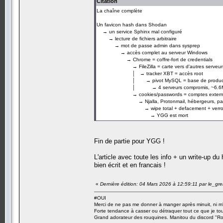
Citation
La chaîne complète
Un favicon hash dans Shodan
→ un service Sphinx mal configuré
→ lecture de fichiers arbitraire
→ mot de passe admin dans sysprep
→ accès complet au serveur Windows
→ Chrome = coffre-fort de credentials
→ FileZilla = carte vers d'autres serveur
│ → tracker XBT = accès root
│ → pivot MySQL = base de product
│ → 4 serveurs compromis, ~6.6M 
→ cookies/passwords = comptes extern
→ Njalla, Protonmail, hébergeurs, pai
→ wipe total + defacement + verroui
→ YGG est mort
Fin de partie pour YGG !
L'article avec toute les info + un write-up du
bien écrit et en francais !
«
Dernière édition: 04 Mars 2026 à 12:59:11 par le_gr
#OUI
Merci de ne pas me donner à manger après minuit, ni m'
Forte tendance à casser ou détraquer tout ce que je tou
Grand adorateur des rouquines. Manitou du discord "Ro