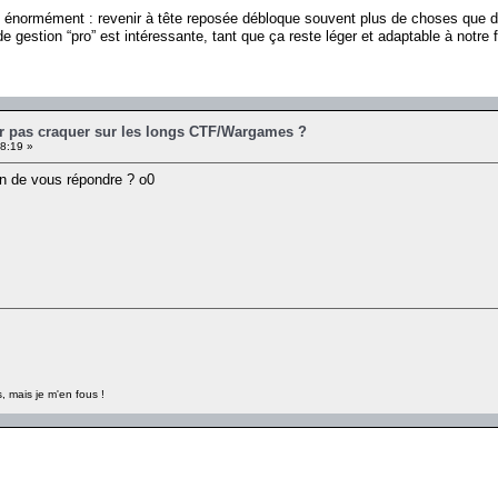
de énormément : revenir à tête reposée débloque souvent plus de choses que 
e gestion “pro” est intéressante, tant que ça reste léger et adaptable à notre
r pas craquer sur les longs CTF/Wargames ?
08:19 »
in de vous répondre ? o0
, mais je m'en fous !