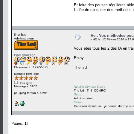
Et faire des pauses régulières ai
L’idée de s’inspirer des méthodes d
the lsd
Re : Vos méthodes pou
Administrateur
«
#2 le:
12 Février 2026 à 17:
Vous êtes tous les 2 des IA en tra
Profil challenge
Enjoy
The lsd
Classement : 199/55625
Membre Héroïque
Hors ligne
Messages: 3102
Newbie Contest Staff :
The lsd - Th3_l5D (IRC)
poulping for fun & profit
Statut :
Administrateur
Citation :
Cartésien désabusé : je pense, donc je suis
Pages: [
1
]