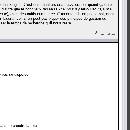
de hacking ici. C'est des chantiers ces trucs, surtout quand ça dure
i d'autre que le bon vieux tableau Excel pour s'y retrouver ? Ça m'a
, j'avoue), avec des outils comme ce /* moderated : ca pue le bot, donc
 il faudrait voir si on peut pas piquer ces principes de gestion du
ser le temps de recherche qu'il nous reste.
Journalisée
 pas se disperser.
sans se prendre la tête.