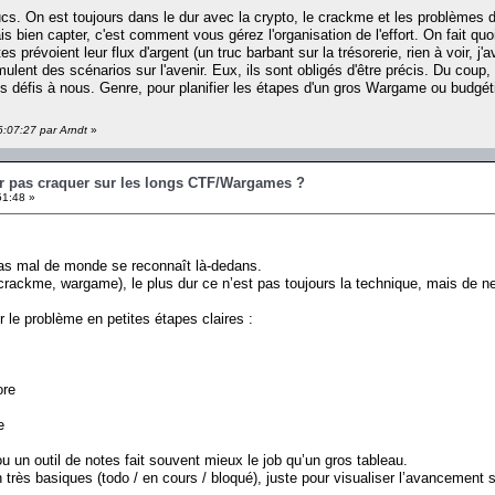
trucs. On est toujours dans le dur avec la crypto, le crackme et les problèmes 
s bien capter, c'est comment vous gérez l'organisation de l'effort. On fait quo
tes prévoient leur flux d'argent (un truc barbant sur la trésorerie, rien à voir
simulent des scénarios sur l'avenir. Eux, ils sont obligés d'être précis. Du coup,
 défis à nous. Genre, pour planifier les étapes d'un gros Wargame ou budgéti
6:07:27 par Arndt
»
r pas craquer sur les longs CTF/Wargames ?
51:48 »
pas mal de monde se reconnaît là-dedans.
crackme, wargame), le plus dur ce n’est pas toujours la technique, mais de ne
 le problème en petites étapes claires :
ore
e
ou un outil de notes fait souvent mieux le job qu’un gros tableau.
 très basiques (todo / en cours / bloqué), juste pour visualiser l’avancement 