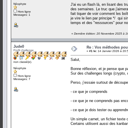
Néophyte
J'ai eu un flash là, en lisant des 
des semaines. Le truc que j'aimerai
Hors ligne
fait tiquer de voir comment les boî
Messages: 1
je vire le lien par principe */ qui 
temps et des "ressources" pour nos
«
Dernière édition: 20 Novembre 2025 à 1
Jude0
Re : Vos méthodes pou
Profil challenge
«
#1 le:
14 Janvier 2026 à 20:
Salut,
non classé(e).
Néophyte
Bonne réflexion, et je pense que 
Sur des challenges longs (crypto, 
Hors ligne
Messages: 7
Perso, j’essaie surtout de découper
- ce que je comprends
- ce que je ne comprends pas enc
- ce que je dois tester ou apprendr
Un simple carnet, un fichier texte 
Certains utilisent aussi des kanban