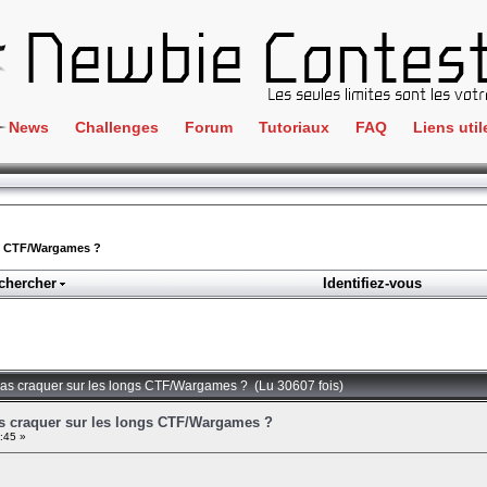
News
Challenges
Forum
Tutoriaux
FAQ
Liens util
Crackme
IRC
ClientSide
Newbi
Cryptographie
Liens
gs CTF/Wargames ?
Forensics
chercher
Identifiez-vous
Parten
Hacking
Régle
Logique
Goodi
Programmation
pas craquer sur les longs CTF/Wargames ? (Lu 30607 fois)
L'incu
Stéganographie
s craquer sur les longs CTF/Wargames ?
:45 »
Wargame
Tous les challenges