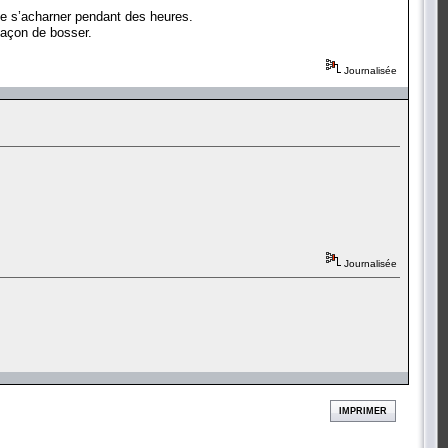
de s’acharner pendant des heures.
 façon de bosser.
Journalisée
Journalisée
IMPRIMER