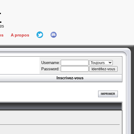
es
A propos
L'équipe
e Connect
Hall Of Fame
Username:
Password:
Inscrivez-vous
aires
ment
IMPRIMER
es
bateur