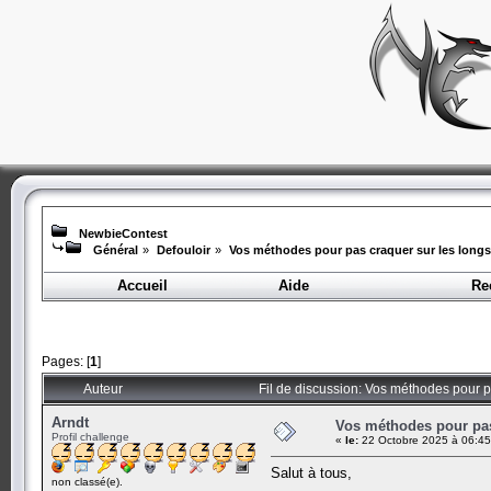
NewbieContest
Général
»
Defouloir
»
Vos méthodes pour pas craquer sur les lon
Accueil
Aide
Re
Pages: [
1
]
Auteur
Fil de discussion: Vos méthodes pour 
Arndt
Vos méthodes pour pa
Profil challenge
«
le:
22 Octobre 2025 à 06:45
Salut à tous,
non classé(e).