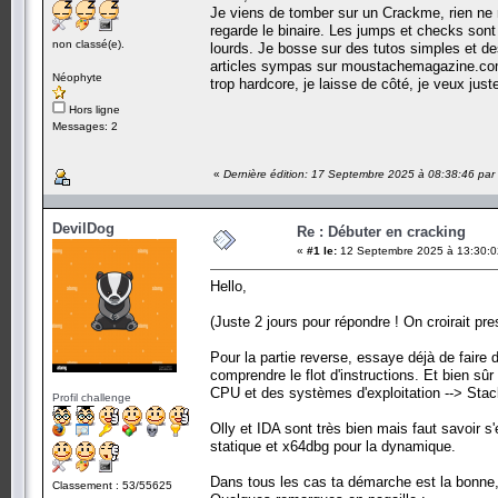
Je viens de tomber sur un Crackme, rien ne me 
regarde le binaire. Les jumps et checks sont
non classé(e).
lourds. Je bosse sur des tutos simples et de
articles sympas sur
moustachemagazine.c
Néophyte
trop hardcore, je laisse de côté, je veux ju
Hors ligne
Messages: 2
«
Dernière édition: 17 Septembre 2025 à 08:38:46 par
DevilDog
Re : Débuter en cracking
«
#1 le:
12 Septembre 2025 à 13:30:0
Hello,
(Juste 2 jours pour répondre ! On croirait pre
Pour la partie reverse, essaye déjà de fair
comprendre le flot d'instructions. Et bien sûr
CPU et des systèmes d'exploitation --> Stack,
Profil challenge
Olly et IDA sont très bien mais faut savoir s'
statique et x64dbg pour la dynamique.
Dans tous les cas ta démarche est la bonne,
Classement : 53/55625