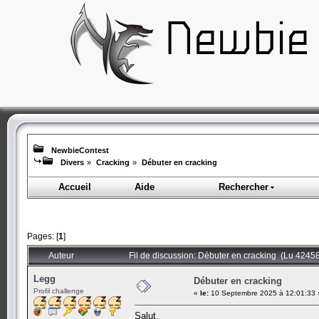
NewbieContest
Divers
»
Cracking
»
Débuter en cracking
Accueil
Aide
Rechercher
Pages: [
1
]
Auteur
Fil de discussion: Débuter en cracking (Lu 42458
Legg
Débuter en cracking
Profil challenge
«
le:
10 Septembre 2025 à 12:01:33 
Salut,