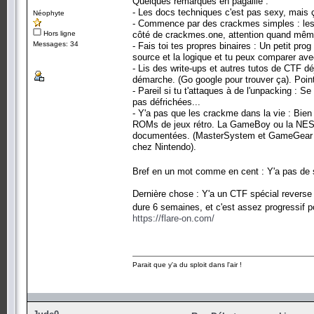
Quelques remarques en pagaille :
- Les docs techniques c'est pas sexy, mais ç
Néophyte
- Commence par des crackmes simples : les 
Hors ligne
côté de crackmes.one, attention quand même 
Messages: 34
- Fais toi tes propres binaires : Un petit pro
source et la logique et tu peux comparer av
- Lis des write-ups et autres tutos de CTF d
démarche. (Go google pour trouver ça). Point
- Pareil si tu t'attaques à de l'unpacking :
pas défrichées...
- Y'a pas que les crackme dans la vie : Bien
ROMs de jeux rétro. La GameBoy ou la NES s
documentées. (MasterSystem et GameGear c'es
chez Nintendo).
Bref en un mot comme en cent : Y'a pas de 
Dernière chose : Y'a un CTF spécial reverse 
dure 6 semaines, et c'est assez progressif p
https://flare-on.com/
Parait que y'a du sploit dans l'air !