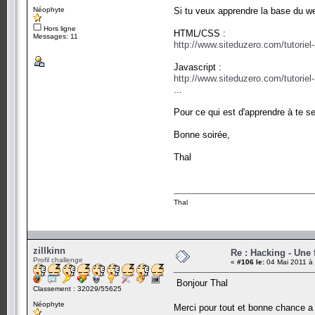
Néophyte
Si tu veux apprendre la base du w
Hors ligne
HTML/CSS :
Messages: 11
http://www.siteduzero.com/tutoriel
Javascript :
http://www.siteduzero.com/tutorie
...
Pour ce qui est d'apprendre à te s
Bonne soirée,
Thal
Thal
zillkinn
Re : Hacking - Une 
Profil challenge
«
#106 le:
04 Mai 2011 à 
Bonjour Thal
Classement : 32029/55625
Néophyte
Merci pour tout et bonne chance a 