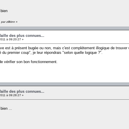
 bien
par zillkinn
»
faille des plus connues...
011 à 09:20:27 »
ve est à présent bugée ou non, mais c'est complétement illogique de trouver une 
vé du premier coup", je leur répondrais "selon quelle logique ?".
e vérifier son bon fonctionnement.
faille des plus connues...
011 à 09:28:27 »
bien ...