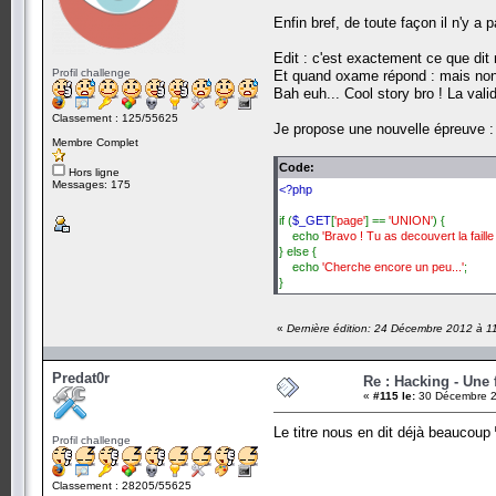
Enfin bref, de toute façon il n'y a 
Edit : c'est exactement ce que dit m
Profil challenge
Et quand oxame répond : mais non je
Bah euh... Cool story bro ! La vali
Classement : 125/55625
Je propose une nouvelle épreuve :
Membre Complet
Code:
Hors ligne
Messages: 175
<?php
if (
$_GET
[
'page'
] ==
'UNION'
) {
echo
'Bravo ! Tu as decouvert la fail
} else {
echo
'Cherche encore un peu...'
;
}
«
Dernière édition: 24 Décembre 2012 à 11
Predat0r
Re : Hacking - Une 
«
#115 le:
30 Décembre 2
Le titre nous en dit déjà beaucoup
Profil challenge
Classement : 28205/55625