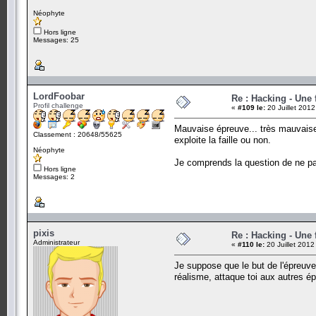
Néophyte
Hors ligne
Messages: 25
LordFoobar
Re : Hacking - Une 
Profil challenge
«
#109 le:
20 Juillet 2012
Mauvaise épreuve... très mauvaise
Classement : 20648/55625
exploite la faille ou non.
Néophyte
Je comprends la question de ne pas
Hors ligne
Messages: 2
pixis
Re : Hacking - Une 
Administrateur
«
#110 le:
20 Juillet 2012
Je suppose que le but de l'épreuve 
réalisme, attaque toi aux autres é