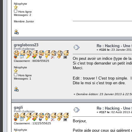
Néophyte
Hors ligne
Messages: 2
Membre Junior
gregleboss23
Re : Hacking - Une 
Profil challenge
«
#116 le:
23 Janvier 201
On peut avoir un indice (type de la f
Classement : 8839/55625
Si c'est trop demander un petit in
Néophyte
Merci.
Hors ligne
Edit : trouver ! C'est trop simple.
Messages: 1
Dite le moi si c'est trop en dire.
«
Dernière édition: 23 Janvier 2013 à 22:
gagli
Re : Hacking - Une 
Profil challenge
«
#117 le:
02 Août 2013 à
Bonjour,
Classement : 13225/55625
Néophyte
Petite aide pour ceux qui galèrent 