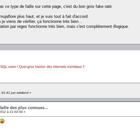
pas ce type de faille sur cette page, c'est du bon gros fake raté.
ujaflore plus haut, et je suis tout à fait d'accord.
 viens de vérifier, ça fonctionne très bien...
dation par regex fonctionne très bien, mais c'est complètement illogique.
le SQL union ! Quel gros hacker des internets mondiaux !'
;
:41:41 par wiwiland
»
faille des plus connues...
012 à 21:02:04 »