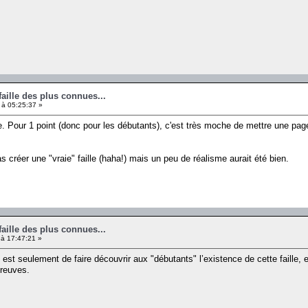
faille des plus connues...
 à 05:25:37 »
. Pour 1 point (donc pour les débutants), c'est très moche de mettre une pag
 créer une "vraie" faille (haha!) mais un peu de réalisme aurait été bien.
faille des plus connues...
 à 17:47:21 »
est seulement de faire découvrir aux "débutants" l’existence de cette faille, e
preuves.