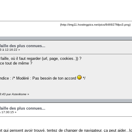
(http://img11.hostingpics.net/pics/846927Mpx3.png)
faille des plus connues...
3 à 12:16:22 »
aille, où il faut regarder (url, page, cookies..)) ?
dice tout de même ?
 Indice : /* Modéré : Pas besoin de ton accord
*/
58:43 par Asteriksme
»
faille des plus connues...
 17:30:15 »
et qui pensent avoir trouvé, tentez de changer de navigateur, ça peut aider...I