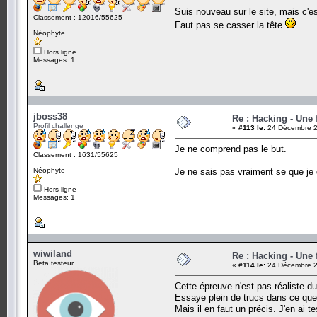
Suis nouveau sur le site, mais c'es
Classement : 12016/55625
Faut pas se casser la tête
Néophyte
Hors ligne
Messages: 1
jboss38
Re : Hacking - Une 
Profil challenge
«
#113 le:
24 Décembre 2
Je ne comprend pas le but.
Classement : 1631/55625
Néophyte
Je ne sais pas vraiment se que je 
Hors ligne
Messages: 1
wiwiland
Re : Hacking - Une 
Beta testeur
«
#114 le:
24 Décembre 2
Cette épreuve n'est pas réaliste du
Essaye plein de trucs dans ce que 
Mais il en faut un précis. J'en ai 