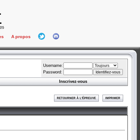
es
A propos
L'équipe
e Connect
Hall Of Fame
Username:
Password:
Inscrivez-vous
aires
ment
RETOURNER À L'ÉPREUVE
IMPRIMER
es
bateur