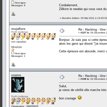
Hors ligne
Cordialement,
Messages: 9
Zillkinn le newbie qui vous veut du
«
Dernière édition: 04 Mai 2011 à 13:05:51 
mujaflore
Re : Hacking - Une 
Profil challenge
«
#107 le:
04 Décembre 2
Bonjour. Je sais pas si cette épreu
non classé(e).
alors les gens qui disent "j'ai trou
Néophyte
Cette épreuve est absurde, merci d
Hors ligne
Messages: 1
oxame
Re : Hacking - Une 
«
#108 le:
04 Décembre 2
Salut,
je viens de vérifié elle marche très 
Profil challenge
bon courage
Classement : 348/55625