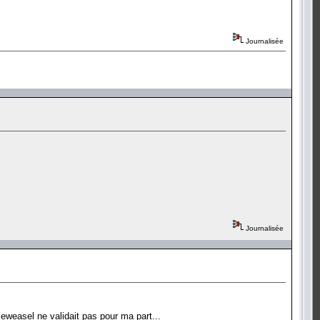
Journalisée
Journalisée
ceweasel ne validait pas pour ma part...