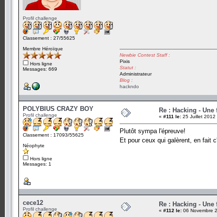
Profil challenge
Classement : 27/55625
Membre Héroïque
Newbie Contest Staff :
Pixis
Hors ligne
Statut :
Messages: 669
Administrateur
Blog :
hackndo
POLYBIUS CRAZY BOY
Re : Hacking - Une 
Profil challenge
«
#111 le:
25 Juillet 2012
Plutôt sympa l'épreuve!
Classement : 17093/55625
Et pour ceux qui galèrent, en fait 
Néophyte
Hors ligne
Messages: 1
cece12
Re : Hacking - Une 
Profil challenge
«
#112 le:
06 Novembre 2