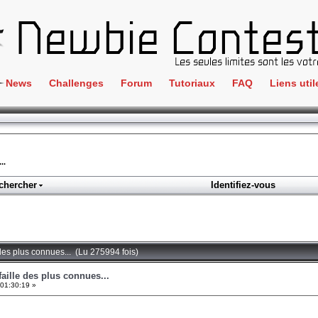
News
Challenges
Forum
Tutoriaux
FAQ
Liens util
Crackme
IRC
ClientSide
Newbi
Cryptographie
Liens
..
Forensics
chercher
Identifiez-vous
Parten
Hacking
Régle
Logique
Goodi
Programmation
 des plus connues... (Lu 275994 fois)
L'incu
Stéganographie
faille des plus connues...
01:30:19 »
Wargame
Tous les challenges