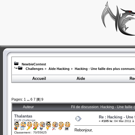
NewbieContest
Challenges
»
Aide Hacking
»
Hacking - Une faille des plus connues.
Accueil
Aide
Re
Pages:
1
...
6
7
[
8
]
9
Auteur
Fil de discussion: Hacking - Une faille
Thalantas
Re : Hacking - Une 
Profil challenge
«
#105 le:
04 Mai 2011 à 
Rebonjour,
Classement : 70/55625