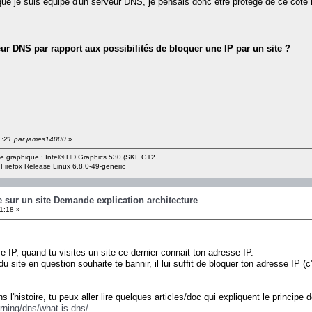
que je suis équipé d'un serveur DNS, je pensais donc etre protégé de ce coté 
r DNS par rapport aux possibilités de bloquer une IP par un site ?
01:21 par james14000
»
rte graphique : Intel® HD Graphics 530 (SKL GT2
 Firefox Release Linux 6.8.0-49-generic
 sur un site Demande explication architecture
1:18 »
e IP, quand tu visites un site ce dernier connait ton adresse IP.
r du site en question souhaite te bannir, il lui suffit de bloquer ton adresse I
s l'histoire, tu peux aller lire quelques articles/doc qui expliquent le princip
arning/dns/what-is-dns/