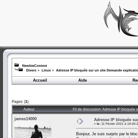
NewbieContest
Divers
»
Linux
»
Adresse IP bloquée sur un site Demande explicatio
Accueil
Aide
Re
Pages: [
1
]
Auteur
Fil de discussion: Adresse IP bloquée 
james14000
Adresse IP bloquée sur
«
le:
11 Février 2021 à 19:40:
Bonjour, Je suis surpris par le bl