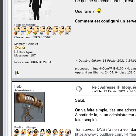
Ce qui me surprend surtout, c'est 
Que faire ?
Comment est configuré un serveu
Profil challenge
Classement : 39793/55625
Membre Complet
Hors ligne
Messages: 187
«
Dernière édition: 13 Février 2021 à 14:
Novice sur UBUNTU 24.04
processeur : Intel® Core™ i3-6100 × 4. ca
Apprenti sur Ubuntu. 24.04. 64 bits / 133.0
flob
Re : Adresse IP bloquée
Administrateur
«
#1 le:
13 Février 2021 à 14:3
Salut,
On va faire simple, t'as une adress
A partir de là, si un administrateu
faire simple).
Profil challenge
Ton serveur DNS n'a rien à voir dan
https://www.cloudflare.com/fr-fr/le