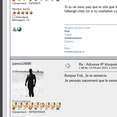
Classement : 23/55625
Si tu ne veux pas que le site que t
Membre Junior
hébergé chez toi si tu souhaites ca
Hors ligne
Messages: 74
Newbie Contest Staff :
Flob
Statut :
Administrateur
Citation :
...
Blog :
elrindel.github.io
james14000
Re : Adresse IP bloquée
«
#2 le:
13 Février 2021 à 19:3
Bonjour Fob, Je te remercie.
Je pensais naivement que le serv
Profil challenge
Classement : 39793/55625