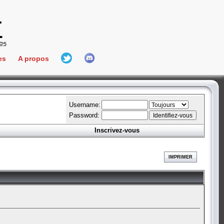
es
A propos
L'équipe
e Connect
Hall Of Fame
Username:
Password:
Inscrivez-vous
aires
ment
IMPRIMER
es
bateur