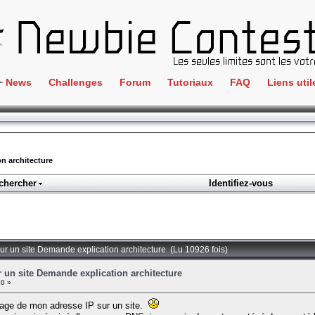
News
Challenges
Forum
Tutoriaux
FAQ
Liens util
Crackme
IRC
ClientSide
Newbi
Cryptographie
Liens
n architecture
Forensics
chercher
Identifiez-vous
Parten
Hacking
Régle
Logique
Goodi
Programmation
sur un site Demande explication architecture (Lu 10926 fois)
L'incu
Stéganographie
 un site Demande explication architecture
20 »
Wargame
ocage de mon adresse IP sur un site.
Tous les challenges