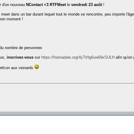
ir d'un nouveau
NContact <3 RTFMeet
le
vendredi 23 août
!
 meet dans un bar durant lequel tout le monde se rencontre, peu importe l'âge
n bon moment !
 du nombre de personnes
ous,
inscrivez-vous
sur
https://framadate.org/4yTtHg6uw69xSULH
afin qu'on
Defcon aux veinards