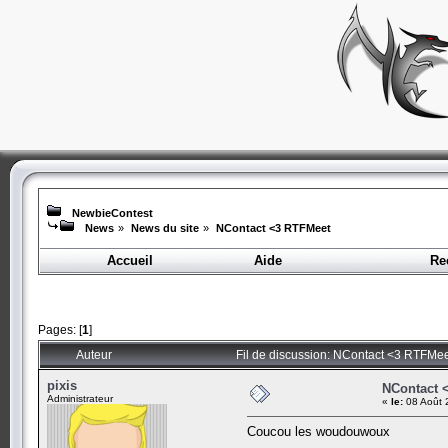
NewbieContest
News
»
News du site
»
NContact <3 RTFMeet
Accueil
Aide
Re
Pages: [
1
]
Auteur
Fil de discussion: NContact <3 RTFMee
pixis
NContact 
Administrateur
«
le:
08 Août 
Coucou les woudouwoux