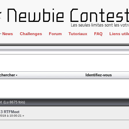
News
Challenges
Forum
Tutoriaux
FAQ
Liens util
Crackme
IRC
ClientSide
Newbi
Cryptographie
Liens
Forensics
chercher
Identifiez-vous
Parten
Hacking
Régle
Logique
Goodi
Programmation
t (Lu 8675 fois)
L'incu
Stéganographie
<3 RTFMeet
2019 à 10:00:21 »
Wargame
Tous les challenges