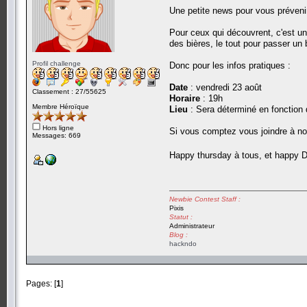
Une petite news pour vous préven
Pour ceux qui découvrent, c'est un
des bières, le tout pour passer u
Profil challenge
Donc pour les infos pratiques :
Date
: vendredi 23 août
Classement : 27/55625
Horaire
: 19h
Membre Héroïque
Lieu
: Sera déterminé en fonction
Hors ligne
Si vous comptez vous joindre à n
Messages: 669
Happy thursday à tous, et happy 
Newbie Contest Staff :
Pixis
Statut :
Administrateur
Blog :
hackndo
Pages: [
1
]