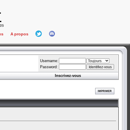
es
A propos
L'équipe
e Connect
Hall Of Fame
Username:
Password:
Inscrivez-vous
aires
ment
IMPRIMER
es
bateur