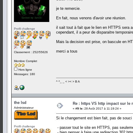
je te remercie.
En fait, nous venons d'avoir une réunion.
il sait tout à fait que le lien en HTTPS sera
Profil challenge
cependant, il a peur de disparaitre temporai
Mais la decision est prise, on bascule en H
merci a tous
Classement : 252/55626
Membre Complet
Hors ligne
Messages: 180
^ ^_ _ < >< > B A
the lsd
Re : https VS http impact sur le
Administrateur
«
#9 le:
28 Août 2017 à 11:19:24 »
Si le changement est bien fait, pas de souci
Profil challenge
- passer tout le site en HTTPS, pas seuleme
- bien penser à faire une redirection 302 htt