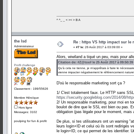
^ ^_ _ < >< > B A
the lsd
Re : https VS http impact sur le
Administrateur
«
#7 le:
26 Août 2017 à 03:09:00 »
Alors, wiwiland a tiqué un peu, mais pour aller
Citation de: #Z@tox# le 25 Août 2017 à 09:50:39
Profil challenge
Qu'à cela ne tienne, je m’apprêtais à faire le nécessair
vienne impacter négativement le référencement naturel
D'où le responsable marketing sort ça ?
Classement : 199/55626
1/ C'est totalement faux. Le HTTP sans SSL
https://security.googleblog.com/2014/08/http
Membre Héroïque
2/ Un responsable marketing, pour moi en to
boulot de dire que le SSL est bien ou pas. E
Hors ligne
obligation (pas légale pour le moment, mais 
Messages: 3102
De plus, si tes utilisateurs ont un warning "
poulping for fun & profit
leurs login+ID et celui où ils sont redirigés v
le login+ID, ce qui permet de les identifier