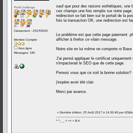
sauf que pour des raisons esthétiques, une 
Profil challenge
ces champs une fois remplis sur notre page,
redirection se fait bien sur le portail de la 
fois la transaction OK, une redirection est fai
Classement : 252/55626
Le problème est que cette page paiement .php
afficher à firefox ce vilain message.
Membre Complet
Hors ligne
Notre site en lui même ne comporte ni Base d
Messages: 180
J'ai pensé appliquer le certificat uniquement s
n'impacterait le SEO que de cette page.
Pensez vous que ce soit la bonne solution?
j'espère avoir été clair.
Merci par avance.
«
Dernière édition: 25 Août 2017 à 14:30:40 par #Z@t
^ ^_ _ < >< > B A