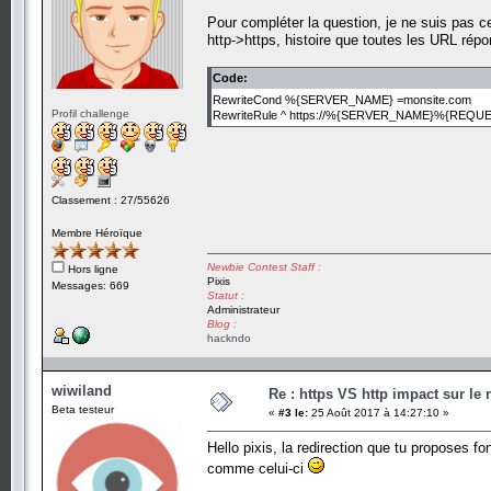
Pour compléter la question, je ne suis pas c
http->https, histoire que toutes les URL répo
Code:
RewriteCond %{SERVER_NAME} =monsite.com
Profil challenge
RewriteRule ^ https://%{SERVER_NAME}%{REQUE
Classement : 27/55626
Membre Héroïque
Newbie Contest Staff :
Hors ligne
Pixis
Messages: 669
Statut :
Administrateur
Blog :
hackndo
wiwiland
Re : https VS http impact sur le
Beta testeur
«
#3 le:
25 Août 2017 à 14:27:10 »
Hello pixis, la redirection que tu proposes 
comme celui-ci