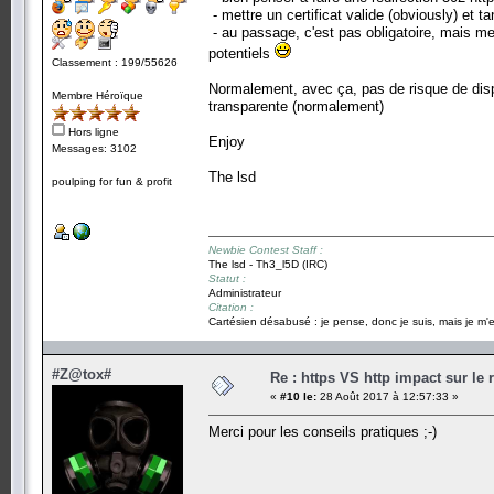
- mettre un certificat valide (obviously) et ta
- au passage, c'est pas obligatoire, mais me
potentiels
Classement : 199/55626
Normalement, avec ça, pas de risque de dispa
Membre Héroïque
transparente (normalement)
Hors ligne
Enjoy
Messages: 3102
The lsd
poulping for fun & profit
Newbie Contest Staff :
The lsd - Th3_l5D (IRC)
Statut :
Administrateur
Citation :
Cartésien désabusé : je pense, donc je suis, mais je m'e
#Z@tox#
Re : https VS http impact sur le
«
#10 le:
28 Août 2017 à 12:57:33 »
Merci pour les conseils pratiques ;-)