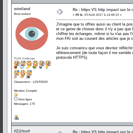
wiwiland
Re : https VS http impact sur le
Beta testeur
«
#5 le:
25 Août 2017 à 14:48:15 »
J'imagine que tu offres aussi au client la po
et ce genre de choses donc il n'y a pas que l
chiffrer les échanges, même si tu n'as pas l
mon FAI soit au courant des articles que je c
Je suis convaincu que vous devriez réfléchi
référencement (de toute façon il me semble qu
protocole HTTPS).
Profil challenge
Classement : 125/55626
Membre Complet
Hors ligne
Messages: 175
#Z@tox#
Re : https VS http impact sur le