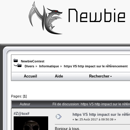
NewbieContest
Divers
»
Informatique
»
https VS http impact sur le référencement
Accueil
Aide
Rechercher
Pages: [
1
]
Auteur
Fil de discussion: https VS http impact sur le ré
#Z@tox#
https VS http impact sur le réf
«
le:
25 Août 2017 à 09:50:39 »
Bonjour à tous,