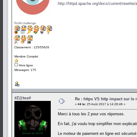
http://httpd.apache.org/docs/current/rewrite/
Profil challenge
Classement : 125/55626
Membre Complet
Hors ligne
Messages: 175
#Z@tox#
Re : https VS http impact sur le
«
#4 le:
25 Août 2017 à 14:28:48 »
Merci à tous les 2 pour vos réponses.
En fait, j'ai voulu trop simplifier mon explicat
Le moteur de paiement en ligne est sécurisé