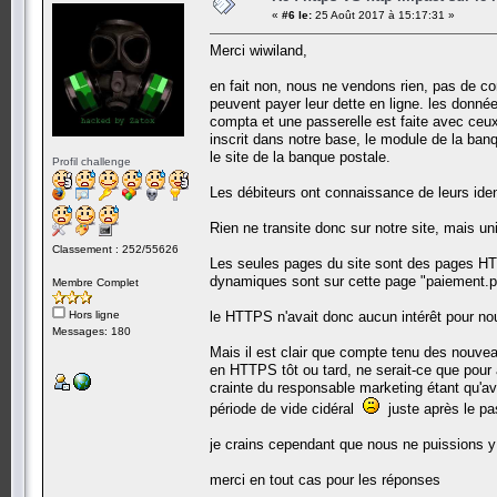
«
#6 le:
25 Août 2017 à 15:17:31 »
Merci wiwiland,
en fait non, nous ne vendons rien, pas de co
peuvent payer leur dette en ligne. les donné
compta et une passerelle est faite avec ceu
inscrit dans notre base, le module de la banq
le site de la banque postale.
Profil challenge
Les débiteurs ont connaissance de leurs ident
Rien ne transite donc sur notre site, mais u
Classement : 252/55626
Les seules pages du site sont des pages HTM
dynamiques sont sur cette page "paiement.
Membre Complet
Hors ligne
le HTTPS n'avait donc aucun intérêt pour no
Messages: 180
Mais il est clair que compte tenu des nouveau
en HTTPS tôt ou tard, ne serait-ce que pour 
crainte du responsable marketing étant qu'a
période de vide cidéral
juste après le p
je crains cependant que nous ne puissions y
merci en tout cas pour les réponses