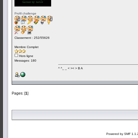
Profil challenge
Classement : 252/55626
Membre Complet
Hors ligne
Messages: 180
^ ^_ _ < >< > B A
Pages: [
1
]
Powered by SMF 1.1.