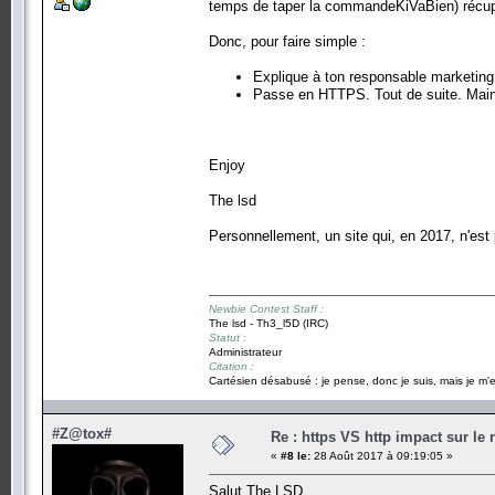
temps de taper la commandeKiVaBien) récupé
Donc, pour faire simple :
Explique à ton responsable marketin
Passe en HTTPS. Tout de suite. Main
Enjoy
The lsd
Personnellement, un site qui, en 2017, n'es
Newbie Contest Staff :
The lsd - Th3_l5D (IRC)
Statut :
Administrateur
Citation :
Cartésien désabusé : je pense, donc je suis, mais je m'e
#Z@tox#
Re : https VS http impact sur le
«
#8 le:
28 Août 2017 à 09:19:05 »
Salut The LSD,