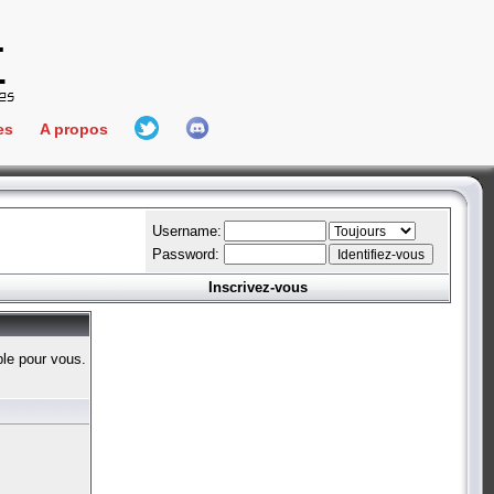
es
A propos
L'équipe
e Connect
Hall Of Fame
Username:
Password:
Inscrivez-vous
aires
ment
ble pour vous.
es
bateur