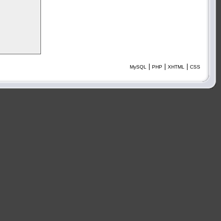
|
|
|
MySQL
PHP
XHTML
CSS