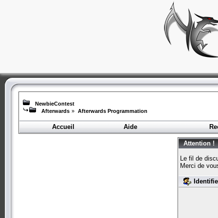
NewbieContest
Afterwards
»
Afterwards Programmation
Accueil
Aide
Re
Attention !
Le fil de dis
Merci de vou
Identifi