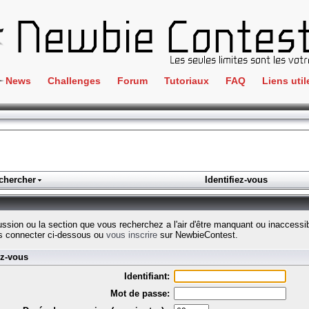
News
Challenges
Forum
Tutoriaux
FAQ
Liens util
Crackme
IRC
ClientSide
Newbi
Cryptographie
Liens
Forensics
chercher
Identifiez-vous
Parten
Hacking
Régle
Logique
cussion ou la section que vous recherchez a l'air d'être manquant ou inaccessi
Goodi
s connecter ci-dessous ou
vous inscrire
sur NewbieContest.
Programmation
ez-vous
L'incu
Stéganographie
Identifiant:
Wargame
Mot de passe:
Tous les challenges