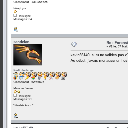
Classement : 1382/55625
Néophyte
Hors ligne
Messages: 34
sandelan
Re : Forens
«
#2 le:
07 Mai 
kevin56140, si tu ne valides pas c
Au début, j'avais moi aussi un hos
Profil challenge
Classement : 52/55625
Membre Junior
Hors ligne
Messages: 91
"Newbie Accro"