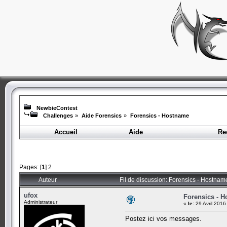
NewbieContest
Challenges
»
Aide Forensics
»
Forensics - Hostname
Accueil
Aide
Re
Pages: [
1
]
2
Auteur
Fil de discussion: Forensics - Hostnam
ufox
Forensics - 
Administrateur
«
le:
29 Avril 2016
Postez ici vos messages.