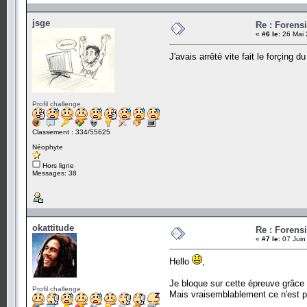
jsge
Re : Forens
«
#6 le:
26 Mai 
J'avais arrêté vite fait le forçing d
Profil challenge
Classement : 334/55625
Néophyte
Hors ligne
Messages: 38
okattitude
Re : Forens
«
#7 le:
07 Juin
Hello
,
Je bloque sur cette épreuve grâce
Profil challenge
Mais vraisemblablement ce n'est p