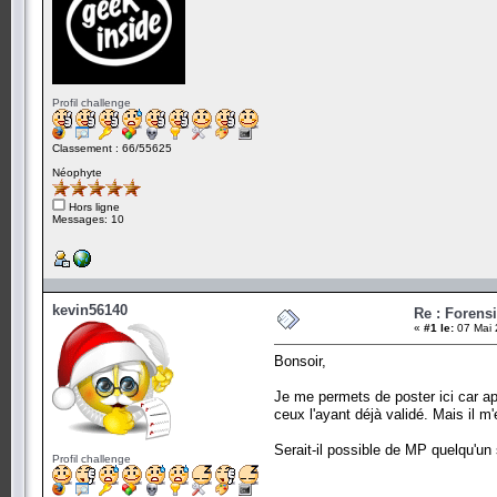
Profil challenge
Classement : 66/55625
Néophyte
Hors ligne
Messages: 10
kevin56140
Re : Forens
«
#1 le:
07 Mai 
Bonsoir,
Je me permets de poster ici car a
ceux l'ayant déjà validé. Mais il m'
Serait-il possible de MP quelqu'un s
Profil challenge