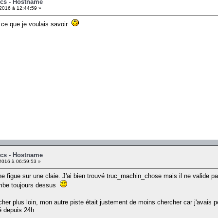
ics - Hostname
2016 à 12:44:59 »
l ce que je voulais savoir
ics - Hostname
2016 à 06:59:53 »
igue sur une claie. J'ai bien trouvé truc_machin_chose mais il ne valide pa
etombe toujours dessus
rcher plus loin, mon autre piste était justement de moins chercher car j'avais
é depuis 24h