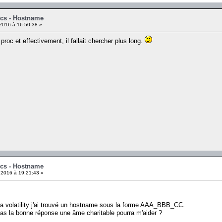
ics - Hostname
2016 à 16:50:38 »
u proc et effectivement, il fallait chercher plus long.
ics - Hostname
 2016 à 19:21:43 »
 a volatility j'ai trouvé un hostname sous la forme AAA_BBB_CC.
as la bonne réponse une âme charitable pourra m'aider ?