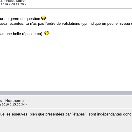
cs - Hostname
t 2016 à 08:29:20 »
our ce genre de question
 récentes, tu n'as pas l'ordre de validations (qui indique un peu le niveau de
 pas une belle réponse ça)
cs - Hostname
et 2016 à 15:05:34 »
 que les épreuves, bien que présentées par "étapes", sont indépendantes donc