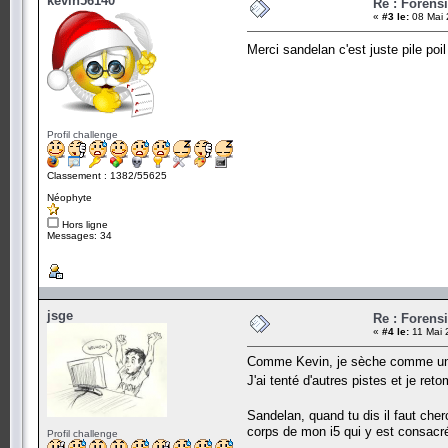
kevin56140
Re : Forens
«
#3 le:
08 Mai 
Merci sandelan c'est juste pile poi
Profil challenge
Classement : 1382/55625
Néophyte
Hors ligne
Messages: 34
jsge
Re : Forens
«
#4 le:
11 Mai 
Comme Kevin, je sèche comme une f
J'ai tenté d'autres pistes et je r
Sandelan, quand tu dis il faut che
corps de mon i5 qui y est consacr
Profil challenge