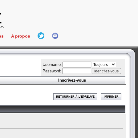
es
A propos
L'équipe
e Connect
Hall Of Fame
Username:
Password:
Inscrivez-vous
aires
ment
RETOURNER À L'ÉPREUVE
IMPRIMER
es
bateur