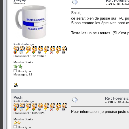
Re : Forensi
Newseur
«
#9 le:
04 Juille
Salut,
ce serait bien de passé sur IRC p
Sinon comme les épreuves sont assez
Teste les un peu toutes (Si c'est
Profil challenge
Classement : 351/55625
Membre Junior
Hors ligne
Messages: 82
Pech
Re : Forensi
Profil challenge
«
#10 le:
04 Juill
Pour information, je précise juste
Classement : 46/55625
Membre Junior
Hors ligne