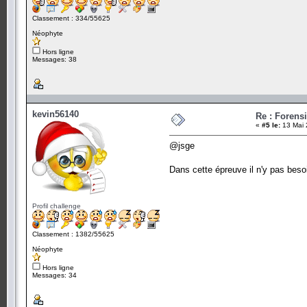
Classement : 334/55625
Néophyte
Hors ligne
Messages: 38
kevin56140
Re : Forens
«
#5 le:
13 Mai 
@jsge
Dans cette épreuve il n'y pas besoi
Profil challenge
Classement : 1382/55625
Néophyte
Hors ligne
Messages: 34