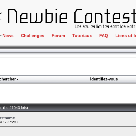
News
Challenges
Forum
Tutoriaux
FAQ
Liens util
Crackme
IRC
ClientSide
Newbi
Cryptographie
Liens
Forensics
chercher
Identifiez-vous
Parten
Hacking
Régle
Logique
Goodi
Programmation
e (Lu 47043 fois)
L'incu
Stéganographie
Hostname
 à 17:37:29 »
Wargame
Tous les challenges