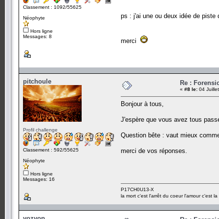
Classement : 1092/55625
ps : j'ai une ou deux idée de piste
Néophyte
Hors ligne
Messages: 8
merci
pitchoule
Re : Forensi
«
#8 le:
04 Juille
Bonjour à tous,
J'espère que vous avez tous passé
Profil challenge
Question bête : vaut mieux commenc
Classement : 592/55625
merci de vos réponses.
Néophyte
Hors ligne
Messages: 16
P17CH0U13-X
la mort c'est l'arrêt du coeur l'amour c'est la 
yozyop