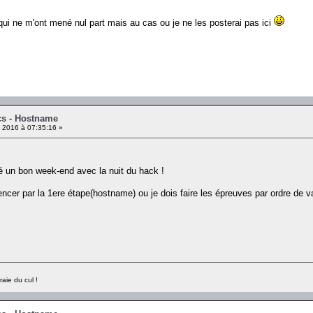
 qui ne m'ont mené nul part mais au cas ou je ne les posterai pas ici
cs - Hostname
t 2016 à 07:35:16 »
 un bon week-end avec la nuit du hack !
er par la 1ere étape(hostname) ou je dois faire les épreuves par ordre de va
raie du cul !