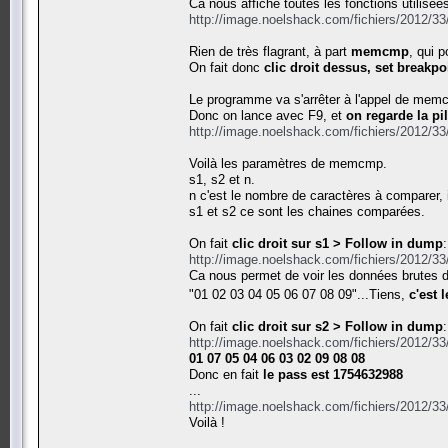
Ca nous affiche toutes les fonctions utilisé
http://image.noelshack.com/fichiers/2012/3
Rien de très flagrant, à part
memcmp
, qui 
On fait donc
clic droit dessus, set breakpo
Le programme va s'arrêter à l'appel de memc
Donc on lance avec F9, et
on regarde la pi
http://image.noelshack.com/fichiers/2012/3
Voilà les paramètres de memcmp.
s1, s2 et n.
n c'est le nombre de caractères à comparer, i
s1 et s2 ce sont les chaines comparées.
On fait
clic droit sur s1 > Follow in dump
:
http://image.noelshack.com/fichiers/2012/3
Ca nous permet de voir les données brutes d
"01 02 03 04 05 06 07 08 09"...Tiens,
c'est 
On fait
clic droit sur s2 > Follow in dump
:
http://image.noelshack.com/fichiers/2012/3
01 07 05 04 06 03 02 09 08 08
Donc en fait
le pass est 1754632988
...
http://image.noelshack.com/fichiers/2012/3
Voilà !