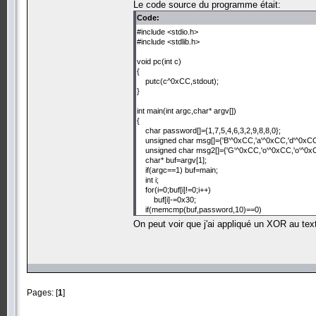
Le code source du programme était:
Code:
#include <stdio.h>
#include <stdlib.h>
void pc(int c)
{
putc(c^0xCC,stdout);
}
int main(int argc,char* argv[])
{
char password[]={1,7,5,4,6,3,2,9,8,8,0};
unsigned char msg[]={'B'^0xCC,'a'^0xCC,'d'^0xC
unsigned char msg2[]={'G'^0xCC,'o'^0xCC,'o'^0x
char* buf=argv[1];
if(argc==1) buf=main;
int i;
for(i=0;buf[i]!=0;i++)
buf[i]-=0x30;
if(memcmp(buf,password,10)==0)
for(i=0;msg2[i]!=0xCC;i++)
On peut voir que j'ai appliqué un XOR au tex
pc(msg2[i]);
else
for(i=0;msg[i]!=0xCC;i++)
pc(msg[i]);
}
Pages: [
1
]