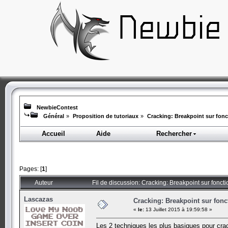
NewbieContest
Général
»
Proposition de tutoriaux
»
Cracking: Breakpoint sur fonc
Accueil
Aide
Rechercher
Pages: [
1
]
Auteur
Fil de discussion: Cracking: Breakpoint sur fonct
Lascazas
Cracking: Breakpoint sur fonc
«
le:
13 Juillet 2015 à 19:59:58 »
Les 2 techniques les plus basiques pour cr