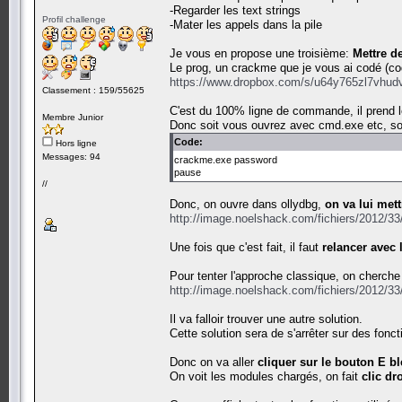
-Regarder les text strings
Profil challenge
-Mater les appels dans la pile
Je vous en propose une troisième:
Mettre d
Le prog, un crackme que je vous ai codé (cod
https://www.dropbox.com/s/u64y765zl7vhud
Classement : 159/55625
C'est du 100% ligne de commande, il prend 
Membre Junior
Donc soit vous ouvrez avec cmd.exe etc, so
Code:
Hors ligne
Messages: 94
crackme.exe password
pause
//
Donc, on ouvre dans ollydbg,
on va lui met
http://image.noelshack.com/fichiers/2012/3
Une fois que c'est fait, il faut
relancer avec
Pour tenter l'approche classique, on cherche l
http://image.noelshack.com/fichiers/2012/3
Il va falloir trouver une autre solution.
Cette solution sera de s'arrêter sur des fonct
Donc on va aller
cliquer sur le bouton E b
On voit les modules chargés, on fait
clic d