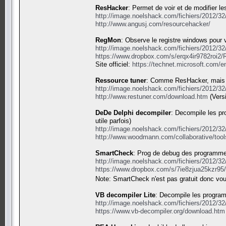
ResHacker
: Permet de voir et de modifier l
http://image.noelshack.com/fichiers/2012/3
http://www.angusj.com/resourcehacker/
RegMon
: Observe le registre windows pour
http://image.noelshack.com/fichiers/2012/3
https://www.dropbox.com/s/erqx4ir9782roi2
Site officiel:
https://technet.microsoft.com/
Ressource tuner
: Comme ResHacker, mais a
http://image.noelshack.com/fichiers/2012/3
http://www.restuner.com/download.htm
(Versi
DeDe Delphi decompiler
: Decompile les pr
utile parfois)
http://image.noelshack.com/fichiers/2012/3
http://www.woodmann.com/collaborative/tool
SmartCheck
: Prog de debug des programme
http://image.noelshack.com/fichiers/2012/3
https://www.dropbox.com/s/7ie8zjua25kzr9
Note: SmartCheck n'est pas gratuit donc vou
VB decompiler Lite
: Decompile les program
http://image.noelshack.com/fichiers/2012/3
https://www.vb-decompiler.org/download.htm