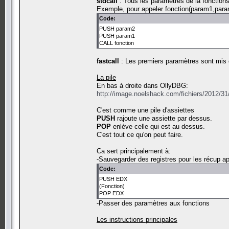
stdcall
: Tous les paramètres de la fonctions 
Exemple, pour appeler fonction(param1,param
Code:
PUSH param2
PUSH param1
CALL fonction
fastcall
: Les premiers paramètres sont mis d
La pile
En bas à droite dans OllyDBG:
http://image.noelshack.com/fichiers/2012/3
C'est comme une pile d'assiettes
PUSH
rajoute une assiette par dessus.
POP
enlève celle qui est au dessus.
C'est tout ce qu'on peut faire.
Ca sert principalement à:
-Sauvegarder des registres pour les récup ap
Code:
PUSH EDX
(Fonction)
POP EDX
-Passer des paramètres aux fonctions
Les instructions principales