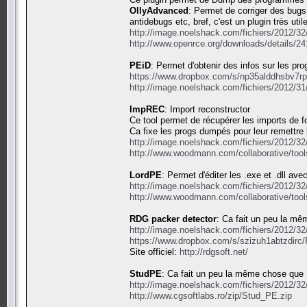
OllyAdvanced
: Permet de corriger des bugs
antidebugs etc, bref, c'est un plugin très utile
http://image.noelshack.com/fichiers/2012/3
http://www.openrce.org/downloads/details/2
PEiD
: Permet d'obtenir des infos sur les pr
https://www.dropbox.com/s/np35alddhsbv7rp
http://image.noelshack.com/fichiers/2012/3
ImpREC
: Import reconstructor
Ce tool permet de récupérer les imports de
Ca fixe les progs dumpés pour leur remettre l
http://image.noelshack.com/fichiers/2012/3
http://www.woodmann.com/collaborative/too
LordPE
: Permet d'éditer les .exe et .dll a
http://image.noelshack.com/fichiers/2012/3
http://www.woodmann.com/collaborative/too
RDG packer detector
: Ca fait un peu la m
http://image.noelshack.com/fichiers/2012/3
https://www.dropbox.com/s/szizuh1abtzdi
Site officiel:
http://rdgsoft.net/
StudPE
: Ca fait un peu la même chose que 
http://image.noelshack.com/fichiers/2012/3
http://www.cgsoftlabs.ro/zip/Stud_PE.zip