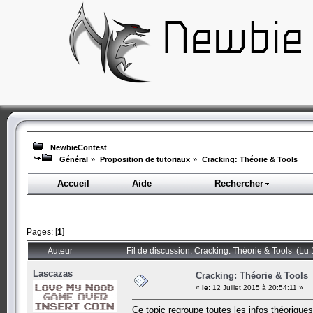
NewbieContest
Général
»
Proposition de tutoriaux
»
Cracking: Théorie & Tools
Accueil
Aide
Rechercher
Pages: [
1
]
Auteur
Fil de discussion: Cracking: Théorie & Tools (Lu 
Lascazas
Cracking: Théorie & Tools
«
le:
12 Juillet 2015 à 20:54:11 »
Ce topic regroupe toutes les infos théoriques