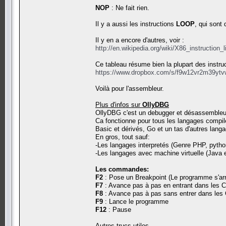
NOP
: Ne fait rien.
Il y a aussi les instructions
LOOP
, qui sont
Il y en a encore d'autres, voir :
http://en.wikipedia.org/wiki/X86_instruction_l
Ce tableau résume bien la plupart des instruc
https://www.dropbox.com/s/f9w12vr2m39ytvw
Voilà pour l'assembleur.
Plus d'infos sur
OllyDBG
OllyDBG c'est un debugger et désassembleur d
Ca fonctionne pour tous les langages compilé
Basic et dérivés, Go et un tas d'autres lan
En gros, tout sauf:
-Les langages interpretés (Genre PHP, python,
-Les langages avec machine virtuelle (Java 
Les commandes:
F2
: Pose un Breakpoint (Le programme s'arrê
F7
: Avance pas à pas en entrant dans les 
F8
: Avance pas à pas sans entrer dans les
F9
: Lance le programme
F12
: Pause
Autres trucs utiles