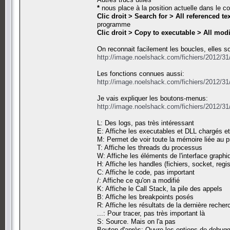
*
nous place à la position actuelle dans le c
Clic droit > Search for > All referenced te
programme
Clic droit > Copy to executable > All modi
On reconnait facilement les boucles, elles 
http://image.noelshack.com/fichiers/2012/3
Les fonctions connues aussi:
http://image.noelshack.com/fichiers/2012/3
Je vais expliquer les boutons-menus:
http://image.noelshack.com/fichiers/2012/3
L: Des logs, pas très intéressant
E: Affiche les executables et DLL chargés et
M: Permet de voir toute la mémoire liée au 
T: Affiche les threads du processus
W: Affiche les éléments de l'interface graph
H: Affiche les handles (fichiers, socket, regi
C: Affiche le code, pas important
/: Affiche ce qu'on a modifié
K: Affiche le Call Stack, la pile des appels
B: Affiche les breakpoints posés
R: Affiche les résultats de la dernière recher
...: Pour tracer, pas très important là
S: Source. Mais on l'a pas
Bouton d'après: Ouvre les options de debugg