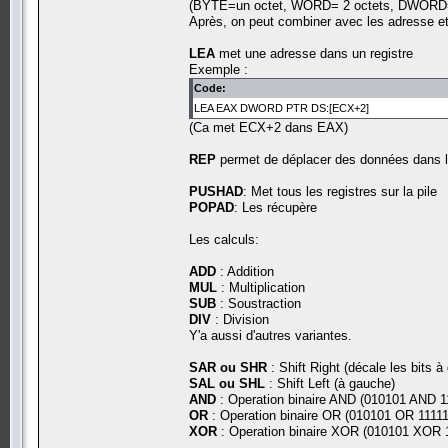
(BYTE=un octet, WORD= 2 octets, DWORD=
Après, on peut combiner avec les adresse et
LEA
met une adresse dans un registre
Exemple :
Code:
LEA EAX DWORD PTR DS:[ECX+2]
(Ca met ECX+2 dans EAX)
REP
permet de déplacer des données dans 
PUSHAD
: Met tous les registres sur la pile
POPAD
: Les récupère
Les calculs:
ADD
: Addition
MUL
: Multiplication
SUB
: Soustraction
DIV
: Division
Y'a aussi d'autres variantes.
SAR ou SHR
: Shift Right (décale les bits à 
SAL ou SHL
: Shift Left (à gauche)
AND
: Operation binaire AND (010101 AND 1
OR
: Operation binaire OR (010101 OR 11111
XOR
: Operation binaire XOR (010101 XOR 