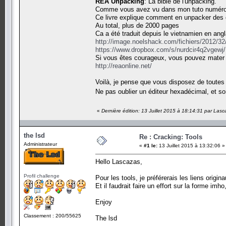
REA Unpacking
: La bible de l'unpacking.
Comme vous avez vu dans mon tuto numéro 2,
Ce livre explique comment en unpacker des c
Au total, plus de 2000 pages
Ca a été traduit depuis le vietnamien en an
http://image.noelshack.com/fichiers/2012/3
https://www.dropbox.com/s/nurdcir4q2v
Si vous êtes courageux, vous pouvez mater l
http://reaonline.net/
Voilà, je pense que vous disposez de toutes
Ne pas oublier un éditeur hexadécimal, et so
«
Dernière édition: 13 Juillet 2015 à 18:14:31 par Las
the lsd
Re : Cracking: Tools
Administrateur
«
#1 le:
13 Juillet 2015 à 13:32:06 »
Hello Lascazas,
Profil challenge
Pour les tools, je préférerais les liens origi
Et il faudrait faire un effort sur la forme imho
Enjoy
Classement : 200/55625
The lsd