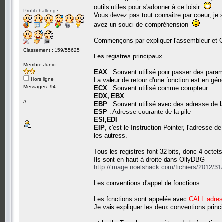
outils utiles pour s'adonner à ce loisir
Profil challenge
Vous devez pas tout connaitre par coeur, je 
avez un souci de compréhension
Commençons par expliquer l'assembleur et 
Classement : 159/55625
Les registres principaux
Membre Junior
EAX
: Souvent utilisé pour passer des param
Hors ligne
La valeur de retour d'une fonction est en gé
Messages: 94
ECX
: Souvent utilisé comme compteur
EDX, EBX
//
EBP
: Souvent utilisé avec des adresse de la
ESP
: Adresse courante de la pile
ESI,EDI
EIP
, c'est le Instruction Pointer, l'adresse
les autress.
Tous les registres font 32 bits, donc 4 octets
Ils sont en haut à droite dans OllyDBG
http://image.noelshack.com/fichiers/2012/3
Les conventions d'appel de fonctions
Les fonctions sont appelée avec
CALL adre
Je vais expliquer les deux conventions princ