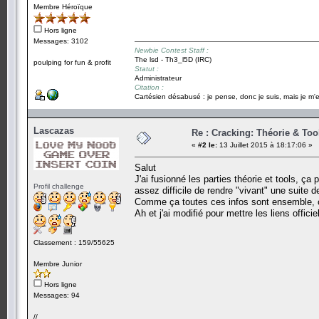
Membre Héroïque
Hors ligne
Messages: 3102
Newbie Contest Staff :
The lsd - Th3_l5D (IRC)
poulping for fun & profit
Statut :
Administrateur
Citation :
Cartésien désabusé : je pense, donc je suis, mais je m'e
Lascazas
Re : Cracking: Théorie & Too
«
#2 le:
13 Juillet 2015 à 18:17:06 »
Salut
J'ai fusionné les parties théorie et tools, ça
Profil challenge
assez difficile de rendre "vivant" une suite de
Comme ça toutes ces infos sont ensemble, ç
Ah et j'ai modifié pour mettre les liens offi
Classement : 159/55625
Membre Junior
Hors ligne
Messages: 94
//