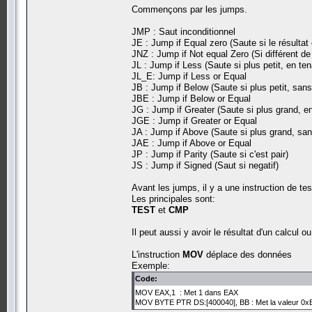
Commençons par les jumps.
JMP : Saut inconditionnel
JE : Jump if Equal zero (Saute si le résultat 
JNZ : Jump if Not equal Zero (Si différent de
JL : Jump if Less (Saute si plus petit, en t
JL_E: Jump if Less or Equal
JB : Jump if Below (Saute si plus petit, san
JBE : Jump if Below or Equal
JG : Jump if Greater (Saute si plus grand, e
JGE : Jump if Greater or Equal
JA : Jump if Above (Saute si plus grand, san
JAE : Jump if Above or Equal
JP : Jump if Parity (Saute si c'est pair)
JS : Jump if Signed (Saut si negatif)
Avant les jumps, il y a une instruction de tes
Les principales sont:
TEST
et
CMP
Il peut aussi y avoir le résultat d'un calcul o
L'instruction
MOV
déplace des données
Exemple:
Code:
MOV EAX,1 : Met 1 dans EAX
MOV BYTE PTR DS:[400040], BB : Met la valeur 0xB