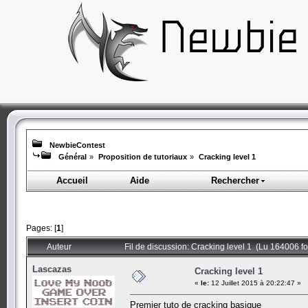
NewbieContest
Général
»
Proposition de tutoriaux
»
Cracking level 1
Accueil
Aide
Rechercher
Pages: [
1
]
Auteur
Fil de discussion: Cracking level 1 (Lu 164006 fo
Lascazas
Cracking level 1
«
le:
12 Juillet 2015 à 20:22:47 »
Premier tuto de cracking basique