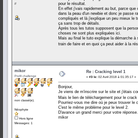
pour le résultat.
//
En effet j'vais rapidement au but, parce que 
dans la peau d'un newbie et donc je passe rap
compliqués et là j'explique un peu mieux le 
ça sans trop de détails.
Après tous les tutos supposent que la person
choses ne sont plus expliquées ici.
Mais au final le tuto explique la démarche à
train de faire et en quoi ça peut aider à la r
mikor
Re : Cracking level 1
Profil challenge
«
#3 le:
02 Avril 2018 à 01:35:17 »
Bonjour,
Je viens de m'inscrire sur le site et j'étais c
Mais le lien de téléchargement pour le crack 
non classé(e).
Pourriez-vous me dire où je peux trouver le 
C'est le même problème pour le level 2.
Néophyte
D'avance un grand merci pour votre réponse.
mikor
Hors ligne
Messages: 1