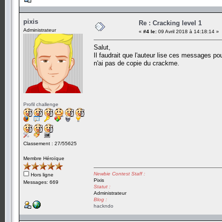
pixis
Re : Cracking level 1
Administrateur
«
#4 le:
09 Avril 2018 à 14:18:14 »
Salut,
Il faudrait que l'auteur lise ces messages p
n'ai pas de copie du crackme.
Profil challenge
Classement : 27/55625
Membre Héroïque
Newbie Contest Staff :
Hors ligne
Pixis
Messages: 669
Statut :
Administrateur
Blog :
hackndo