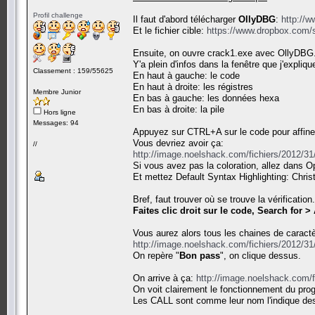
Profil challenge
Il faut d'abord télécharger
OllyDBG
:
http://w
Et le fichier cible:
https://www.dropbox.com/
Ensuite, on ouvre crack1.exe avec OllyDBG
Y'a plein d'infos dans la fenêtre que j'explique
Classement : 159/55625
En haut à gauche: le code
En haut à droite: les régistres
Membre Junior
En bas à gauche: les données hexa
En bas à droite: la pile
Hors ligne
Messages: 94
Appuyez sur CTRL+A sur le code pour affine
Vous devriez avoir ça:
//
http://image.noelshack.com/fichiers/2012/3
Si vous avez pas la coloration, allez dans 
Et mettez Default Syntax Highlighting: Chris
Bref, faut trouver où se trouve la vérification.
Faites clic droit sur le code, Search for > 
Vous aurez alors tous les chaines de carac
http://image.noelshack.com/fichiers/2012/3
On repère "
Bon pass
", on clique dessus.
On arrive à ça:
http://image.noelshack.com/
On voit clairement le fonctionnement du pr
Les CALL sont comme leur nom l'indique des