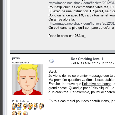
http://image.noelshack.com/fichiers/2012/3
Pour expliquer les commandes vites fait,
F2
F8
execute une instruction.
F7
pareil, sauf q
Donc on lance avec F9, ça va tourner et vou
On arrive alors là:
http://image.noelshack.com/fichiers/2012/3
On voit dans la pile qu'il compare ce qu'on a
Donc le pass est
0&1;))_
pixis
Re : Cracking level 1
Administrateur
«
#1 le:
13 Juillet 2015 à 13:20:38 »
Salut,
Je viens de lire ce premier message que tu 
Ma première question va être : L'exécutable qu
Ensuite, je trouve que
l'initiative est bonne
, 
grand chose. Quand je parle "d'expliquer", je 
d'un crackme. Par exemple, pourquoi chercher 
En tout cas merci pour ces contributions, je 
Profil challenge