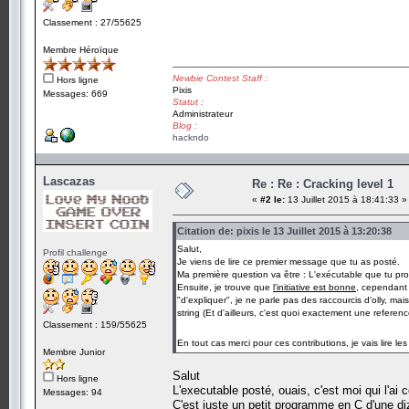
Classement : 27/55625
Membre Héroïque
Newbie Contest Staff :
Hors ligne
Pixis
Messages: 669
Statut :
Administrateur
Blog :
hackndo
Lascazas
Re : Re : Cracking level 1
«
#2 le:
13 Juillet 2015 à 18:41:33 »
Citation de: pixis le 13 Juillet 2015 à 13:20:38
Salut,
Profil challenge
Je viens de lire ce premier message que tu as posté.
Ma première question va être : L'exécutable que tu propo
Ensuite, je trouve que
l'initiative est bonne
, cependant 
"d'expliquer", je ne parle pas des raccourcis d'olly, m
string (Et d'ailleurs, c'est quoi exactement une referenc
Classement : 159/55625
En tout cas merci pour ces contributions, je vais lire l
Membre Junior
Salut
Hors ligne
L'executable posté, ouais, c'est moi qui l'ai 
Messages: 94
C'est juste un petit programme en C d'une di