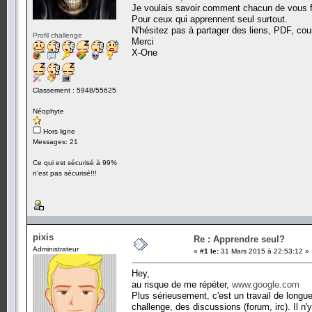
Je voulais savoir comment chacun de vous fait
Pour ceux qui apprennent seul surtout.
N'hésitez pas à partager des liens, PDF, cour
Profil challenge
Merci
X-One
Classement : 5948/55625
Néophyte
Hors ligne
Messages: 21
Ce qui est sécurisé à 99%
n'est pas sécurisé!!!
pixis
Re : Apprendre seul?
Administrateur
«
#1 le:
31 Mars 2015 à 22:53:12 »
Hey,
au risque de me répéter,
www.google.com
Plus sérieusement, c'est un travail de longue
challenge, des discussions (forum, irc). Il n