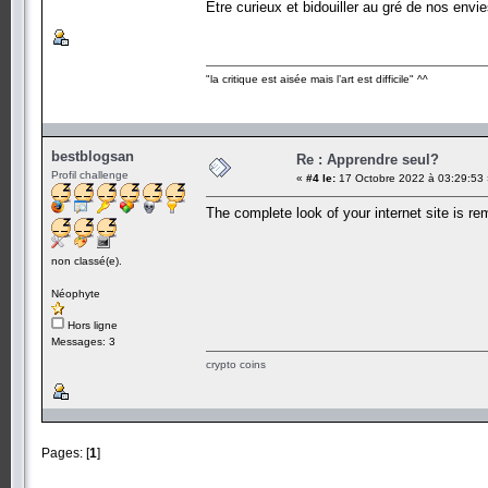
Être curieux et bidouiller au gré de nos envie
"la critique est aisée mais l’art est difficile" ^^
bestblogsan
Re : Apprendre seul?
Profil challenge
«
#4 le:
17 Octobre 2022 à 03:29:53 
The complete look of your internet site is re
non classé(e).
Néophyte
Hors ligne
Messages: 3
crypto coins
Pages: [
1
]