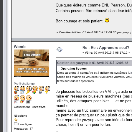
Quelques éditeurs comme ENI, Pearson, Duno
Certains peuvent être retrouvé dans leur inté
Bon courage et sois patient
«
Dernière édition: 01 Avril 2015 à 12:08:05 par yozyo
Womb
Re : Re : Apprendre seul?
«
#3 le:
02 Avril 2015 à 08:17:12 »
Citation de: yozyop le 01 Avril 2015 à 12:05:48
__Operating System__
Donc apprend à connaître et à utiliser les systèmes (
Li
Utilise des machines virtuelles (VM) [avec vmware, virtual
tests sur tous les systèmes.
Profil challenge
Je plussoie les bidouilles en VM : ça aide 
mise en réseau de plusieurs machines (pas su
utilisés, des attaques possibles ... et ne pa
marche.
Classement : 85/55625
même avec un truc sommaire en environnemen
ça permet de pratiquer un peu plutôt que de 
Néophyte
Pour reprendre yozyop avec son idée du foncti
chose, hein!!) en vm pour le fun.
Hors ligne
Messages: 47