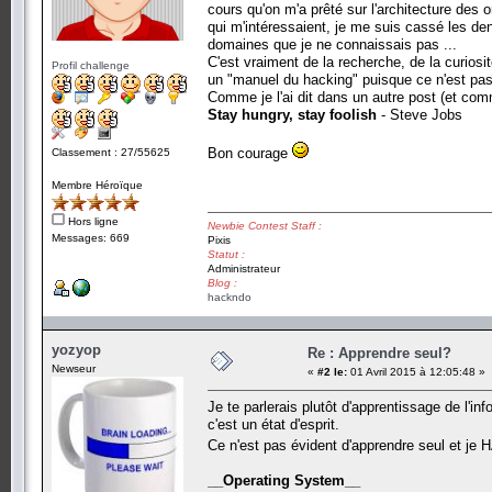
cours qu'on m'a prêté sur l'architecture des 
qui m'intéressaient, je me suis cassé les den
domaines que je ne connaissais pas ...
C'est vraiment de la recherche, de la curiosit
Profil challenge
un "manuel du hacking" puisque ce n'est pas 
Comme je l'ai dit dans un autre post (et com
Stay hungry, stay foolish
- Steve Jobs
Bon courage
Classement : 27/55625
Membre Héroïque
Hors ligne
Newbie Contest Staff :
Messages: 669
Pixis
Statut :
Administrateur
Blog :
hackndo
yozyop
Re : Apprendre seul?
Newseur
«
#2 le:
01 Avril 2015 à 12:05:48 »
Je te parlerais plutôt d'apprentissage de l'i
c'est un état d'esprit.
Ce n'est pas évident d'apprendre seul et je 
__Operating System__