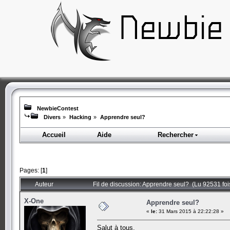
NewbieContest
Divers
»
Hacking
»
Apprendre seul?
Accueil
Aide
Rechercher
Pages: [
1
]
Auteur
Fil de discussion: Apprendre seul? (Lu 92531 foi
X-One
Apprendre seul?
«
le:
31 Mars 2015 à 22:22:28 »
Salut à tous,