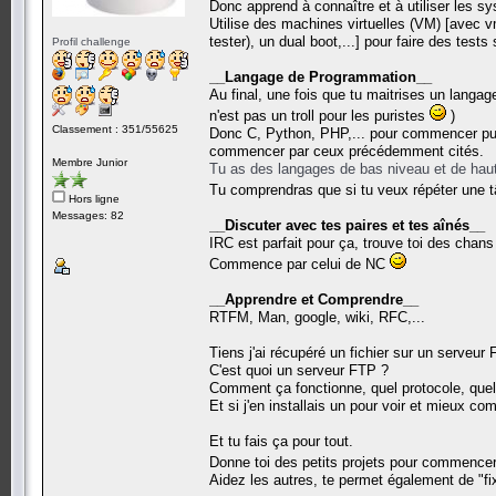
Donc apprend à connaître et à utiliser les s
Utilise des machines virtuelles (VM) [avec vm
tester), un dual boot,...] pour faire des test
Profil challenge
__Langage de Programmation__
Au final, une fois que tu maitrises un langa
n'est pas un troll pour les puristes
)
Classement : 351/55625
Donc C, Python, PHP,... pour commencer puis 
commencer par ceux précédemment cités.
Membre Junior
Tu as des langages de bas niveau et de haut 
Tu comprendras que si tu veux répéter une t
Hors ligne
Messages: 82
__Discuter avec tes paires et tes aînés__
IRC est parfait pour ça, trouve toi des chans
Commence par celui de NC
__Apprendre et Comprendre__
RTFM, Man, google, wiki, RFC,...
Tiens j'ai récupéré un fichier sur un serveur 
C'est quoi un serveur FTP ?
Comment ça fonctionne, quel protocole, quel 
Et si j'en installais un pour voir et mieux co
Et tu fais ça pour tout.
Donne toi des petits projets pour commencer 
Aidez les autres, te permet également de "f