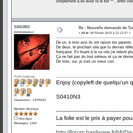
simplement a en avoir ra le bol ^^ , enfin voi
S0410N3
Re : Nouvelle demande de Tut
Administrateur
«
#3 le:
06 Février 2015 à 21:12:57 »
De un, à mon avis ils ont raison tes parents.
De deux, le prochain site que tu devrais téléc
française. En lisant à la va vite j'ai relevé 
Ça ne fait pas du tout sérieux et ça ne donn
De trois, oui, je suis un vieux con.
Profil challenge
Enjoy (copyleft de quelqu'un qu
S0410N3
Classement : 13/55625
Membre Héroïque
-------------------------------------------
La folie est le prix à payer po
Hors ligne
Messages: 1264
-------------------------------------------
http://forum.hardware.fr/hfr/D