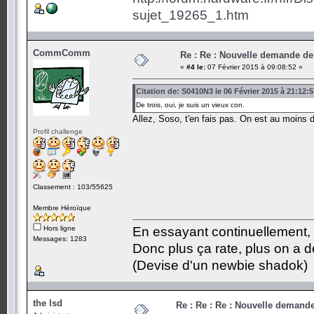
sujet_19265_1.htm
CommComm
Re : Re : Nouvelle demande de 
«
#4 le:
07 Février 2015 à 09:08:52 »
Citation de: S0410N3 le 06 Février 2015 à 21:12:5
De trois, oui, je suis un vieux con.
Allez, Soso, t'en fais pas. On est au moins 
Profil challenge
Classement : 103/55625
Membre Héroïque
Hors ligne
En essayant continuellement, on
Messages: 1283
Donc plus ça rate, plus on a
(Devise d'un newbie shadok)
the lsd
Re : Re : Re : Nouvelle demande