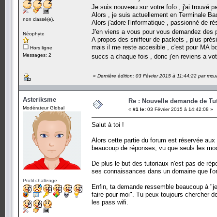
Je suis nouveau sur votre fofo , j'ai trouvé
Alors , je suis actuellement en Terminale B
non classé(e).
Alors j'adore l'informatique , passionné de r
J'en viens a vous pour vous demandez des p
Néophyte
A propos des sniffeur de packets , plus pr
mais il me reste accesible , c'est pour MA b
Hors ligne
Messages: 2
succs a chaque fois , donc j'en reviens a vo
«
Dernière édition: 03 Février 2015 à 11:44:22 par mc
Asteriksme
Re : Nouvelle demande de Tut
Modérateur Global
«
#1 le:
03 Février 2015 à 14:42:08 »
Salut à toi !
Alors cette partie du forum est réservée aux
beaucoup de réponses, vu que seuls les mod
De plus le but des tutoriaux n'est pas de r
ses connaissances dans un domaine que l'on 
Profil challenge
Enfin, ta demande ressemble beaucoup à "je 
faire pour moi". Tu peux toujours chercher de
les pass wifi.