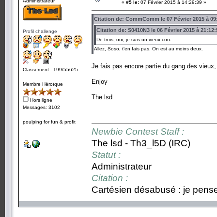
Administrateur
«
#5 le:
07 Février 2015 à 14:29:39 »
Citation de: CommComm le 07 Février 2015 à 09
Citation de: S0410N3 le 06 Février 2015 à 21:12:
Profil challenge
De trois, oui, je suis un vieux con.
Allez, Soso, t'en fais pas. On est au moins deux.
Je fais pas encore partie du gang des vieux,
Classement : 199/55625
Enjoy
Membre Héroïque
The lsd
Hors ligne
Messages: 3102
poulping for fun & profit
Newbie Contest Staff :
The lsd - Th3_l5D (IRC)
Statut :
Administrateur
Citation :
Cartésien désabusé : je pense,