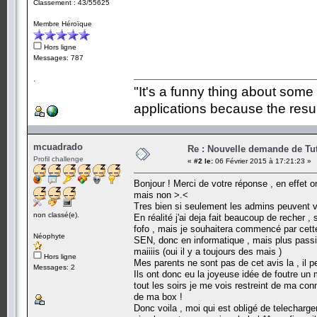
Classement : 43/55625
Membre Héroïque
Hors ligne
Messages: 787
.
"It's a funny thing about some
applications because the resul
mcuadrado
Re : Nouvelle demande de Tut
Profil challenge
«
#2 le:
06 Février 2015 à 17:21:23 »
Bonjour ! Merci de votre réponse , en effet o
mais non >.<
Tres bien si seulement les admins peuvent v
non classé(e).
En réalité j'ai deja fait beaucoup de recher , 
fofo , mais je souhaitera commencé par cett
Néophyte
SEN, donc en informatique , mais plus passio
maiiiis (oui il y a toujours des mais )
Hors ligne
Mes parents ne sont pas de cet avis la , il 
Messages: 2
Ils ont donc eu la joyeuse idée de foutre u
tout les soirs je me vois restreint de ma con
de ma box !
Donc voila , moi qui est obligé de telecharg