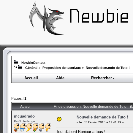
NewbieContest
Général
»
Proposition de tutoriaux
»
Nouvelle demande de Tuto !
Accueil
Aide
Rechercher
Pages: [
1
]
Auteur
Fil de discussion: Nouvelle demande de Tuto ! (L
mcuadrado
Nouvelle demande de Tuto !
Profil challenge
«
le:
03 Février 2015 à 11:41:19 »
Tout d'abord Bonjour a tous !