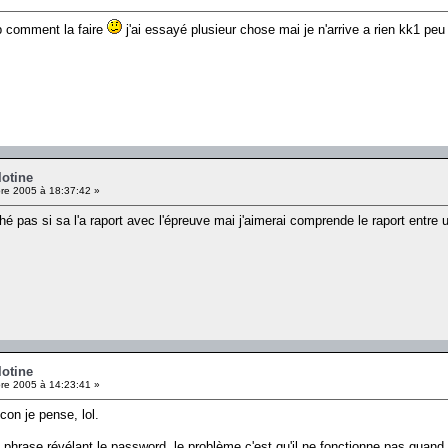
op comment la faire
j'ai essayé plusieur chose mai je n'arrive a rien kk1 peu
lotine
e 2005 à 18:37:42 »
 ché pas si sa l'a raport avec l'épreuve mai j'aimerai comprende le raport entre
lotine
e 2005 à 14:23:41 »
con je pense, lol.
 phrase révélant le password, le problème c'est qu'il ne fonctionne pas quand je