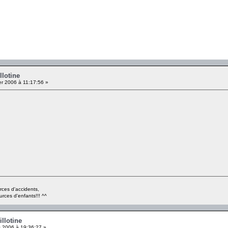
llotine
er 2006 à 11:17:56 »
rces d'accidents,
urces d'enfants!!! ^^
llotine
 2006 à 19:36:27 »