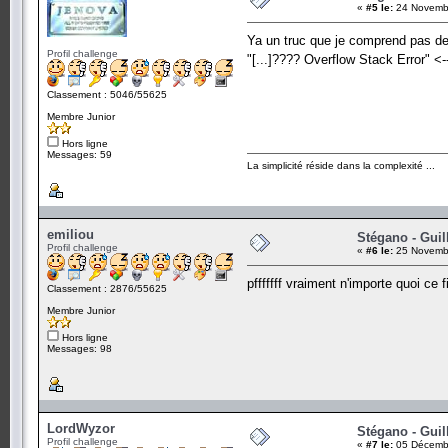
«
#5 le:
24 Novembr
Ya un truc que je comprend pas 
Profil challenge
"[...]???? Overflow Stack Error" <
Classement : 5046/55625
Membre Junior
Hors ligne
Messages: 59
La simplicité réside dans la complexité ...
emiliou
Stégano - Guil
Profil challenge
«
#6 le:
25 Novembr
pfffffff vraiment n'importe quoi ce fi
Classement : 2876/55625
Membre Junior
Hors ligne
Messages: 98
LordWyzor
Stégano - Guil
Profil challenge
«
#7 le:
05 Décembr