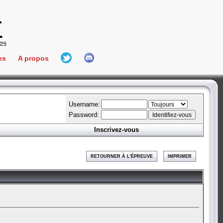
es
A propos
L'équipe
e Connect
Hall Of Fame
Username:
Password:
Inscrivez-vous
aires
ment
RETOURNER À L'ÉPREUVE
IMPRIMER
es
bateur