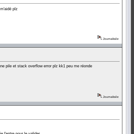
 m'aidé plz
Journalisée
 une pile et stack overflow error plz kk1 peu me réonde
Journalisée
 l'entre pour le valider.