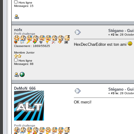
Hors ligne
Messages: 15
nofx
Stégano - Gui
Profil challenge
«
#2 le:
28 Octobr
HexDecCharEditor est ton ami
Classement : 1869/55625
Membre Junior
Hors ligne
Messages: 88
DeMoN_666
Stégano - Gui
«
#3 le:
28 Octobr
OK merci!
Profil challenge