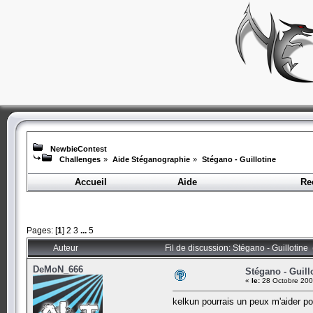
NewbieContest
Challenges
»
Aide Stéganographie
»
Stégano - Guillotine
Accueil
Aide
Re
Pages: [
1
]
2
3
...
5
Auteur
Fil de discussion: Stégano - Guillotine
DeMoN_666
Stégano - Guill
«
le:
28 Octobre 200
kelkun pourrais un peux m'aider po