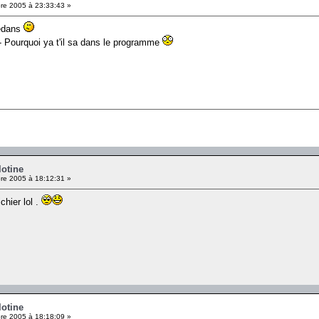
e 2005 à 23:33:43 »
dedans
-- Pourquoi ya t'il sa dans le programme
lotine
e 2005 à 18:12:31 »
chier lol .
lotine
e 2005 à 18:18:09 »