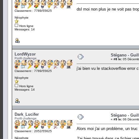
dsl moi non plus je ne voit pas tr
Classement : 7789/55625
Néophyte
Hors ligne
Messages: 14
LordWyzor
Stégano - Guil
Profil challenge
«
#8 le:
05 Décembr
j'ai bien vu le stackoverflow error
Classement : 7789/55625
Néophyte
Hors ligne
Messages: 14
Dark_Lucifer
Stégano - Guil
Profil challenge
«
#9 le:
06 Décembr
Alors moi j'ai un problème, un truc 
Classement : 2052/55625
Néophyte
J'ai bien trouvé dans ce fichier une