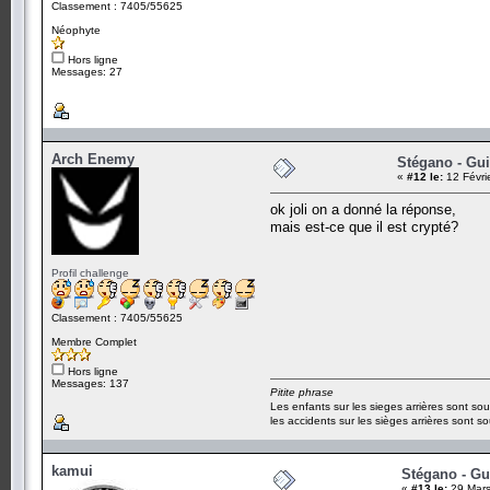
Classement : 7405/55625
Néophyte
Hors ligne
Messages: 27
Arch Enemy
Stégano - Gui
«
#12 le:
12 Févri
ok joli on a donné la réponse,
mais est-ce que il est crypté?
Profil challenge
Classement : 7405/55625
Membre Complet
Hors ligne
Messages: 137
Pitite phrase
Les enfants sur les sieges arrières sont sou
les accidents sur les sièges arrières sont so
kamui
Stégano - Gui
«
#13 le:
29 Mars