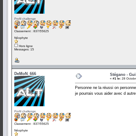
Profil challenge
Classement : 837/55625
Néophyte
Hors ligne
Messages: 15
DeMoN_666
Stégano - Gui
«
#1 le:
28 Octobr
Personne ne la réussi on personne
je pourrais vous aider avec d autre 
Profil challenge
Classement : 837/55625
Néophyte