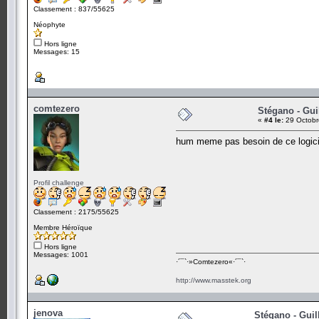
Classement : 837/55625
Néophyte
Hors ligne
Messages: 15
comtezero
Stégano - Gui
«
#4 le:
29 Octobr
hum meme pas besoin de ce logiciel
Profil challenge
Classement : 2175/55625
Membre Héroïque
Hors ligne
Messages: 1001
·´¯`·­»Comtezero«­·´¯`·
http://www.masstek.org
jenova
Stégano - Guil