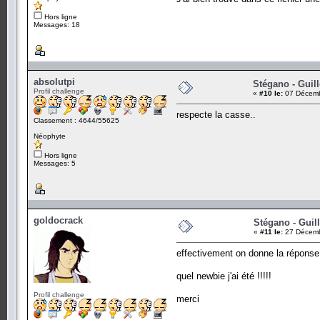
Hors ligne
Messages: 18
absolutpi
Stégano - Guill
Profil challenge
«
#10 le:
07 Décemb
respecte la casse..
Classement : 4644/55625
Néophyte
Hors ligne
Messages: 5
goldocrack
Stégano - Guill
«
#11 le:
27 Décemb
effectivement on donne la réponse
quel newbie j'ai été !!!!!
Profil challenge
merci