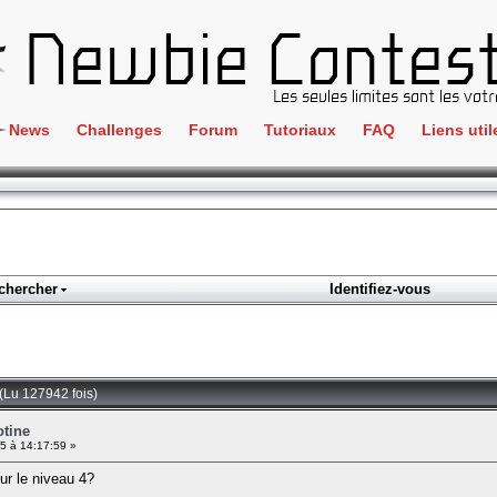
News
Challenges
Forum
Tutoriaux
FAQ
Liens util
Crackme
IRC
ClientSide
Newbi
Cryptographie
Liens
Forensics
chercher
Identifiez-vous
Parten
Hacking
Régle
Logique
Goodi
Programmation
 (Lu 127942 fois)
L'incu
Stéganographie
otine
5 à 14:17:59 »
Wargame
ur le niveau 4?
Tous les challenges