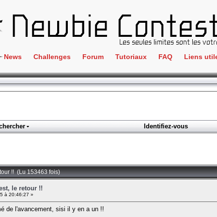
News
Challenges
Forum
Tutoriaux
FAQ
Liens util
Crackme
IRC
ClientSide
Newbi
Cryptographie
Liens
Forensics
chercher
Identifiez-vous
Parten
Hacking
Régle
Logique
Goodi
Programmation
tour !! (Lu 153463 fois)
L'incu
Stéganographie
t, le retour !!
5 à 20:46:27 »
Wargame
é de l'avancement, sisi il y en a un !!
Tous les challenges