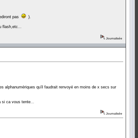
rediront pas
).
flash,etc...
Journalisée
tères alphanumériques qu'il faudrait renvoyé en moins de x secs sur
 si ca vous tente...
Journalisée