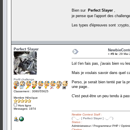
Bien sur
Perfect Slayer
,
je pense que l'apport des challen
Les types d'épreuves sont :crypto
Perfect Slayer
NewbieContes
«
#5 le:
29 Mai 
Lol t'en fais pas, j'avais bien vu 
Mais je voulais savoir dans quel c
Profil challenge
Perso, je serait bien tenté par la 
une page..
Classement : 3080/55625
C'est peut-être un peu tendu à pas
Membre Héroïque
Hors ligne
Messages: 1974
Newbie Contest Staff :
(¯`·._.· [ Perfect Slayer ] ·._.·´¯)
Status :
Administrateur / Programmeur PHP / Optimi
Citation :