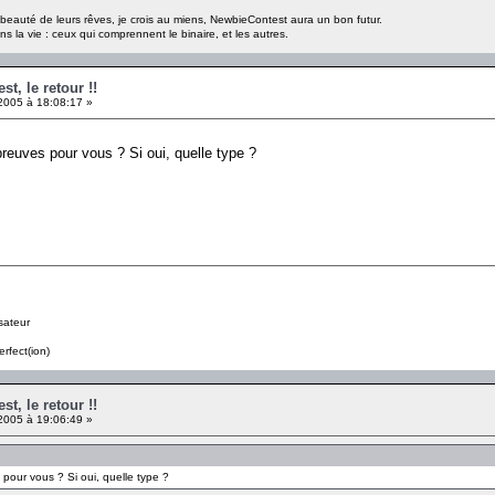
a beauté de leurs rêves, je crois au miens, NewbieContest aura un bon futur.
s la vie : ceux qui comprennent le binaire, et les autres.
t, le retour !!
2005 à 18:08:17 »
reuves pour vous ? Si oui, quelle type ?
sateur
erfect(ion)
t, le retour !!
2005 à 19:06:49 »
pour vous ? Si oui, quelle type ?