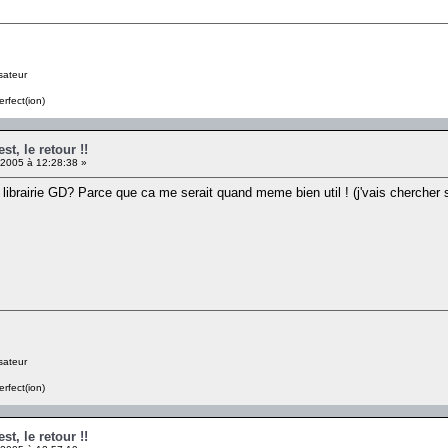
sateur
erfect(ion)
t, le retour !!
 2005 à 12:28:38 »
la librairie GD? Parce que ca me serait quand meme bien util ! (j'vais chercher
sateur
erfect(ion)
t, le retour !!