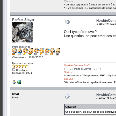
Citation :
* Le futur appartient à ceux qui croient à l
* Il y'a seulement 10 categories de gens dan
Perfect Slayer
NewbieContes
«
#3 le:
29 Mai 
Quel type d'épreuve ?
Une question, on peut créer des ép
Profil challenge
Classement : 3080/55625
Membre Héroïque
Newbie Contest Staff :
(¯`·._.· [ Perfect Slayer ] ·._.·´¯)
Hors ligne
Status :
Messages: 1974
Administrateur / Programmeur PHP / Optimi
Citation :
Sécurité, efficacité et rapidité riment avec P
Invit
NewbieContes
Invité
«
#4 le:
29 Mai 
Citation
Une question, on peut créer des épreuves 