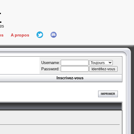
es
A propos
L'équipe
e Connect
Hall Of Fame
Username:
Password:
Inscrivez-vous
aires
ment
IMPRIMER
es
bateur