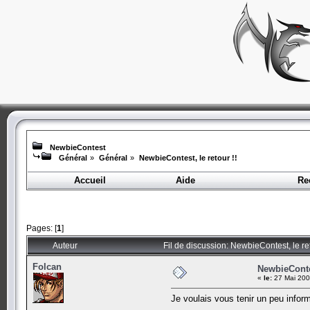
NewbieContest
Général
»
Général
»
NewbieContest, le retour !!
Accueil
Aide
Re
Pages: [
1
]
Auteur
Fil de discussion: NewbieContest, le re
Folcan
NewbieContes
«
le:
27 Mai 200
Je voulais vous tenir un peu inform