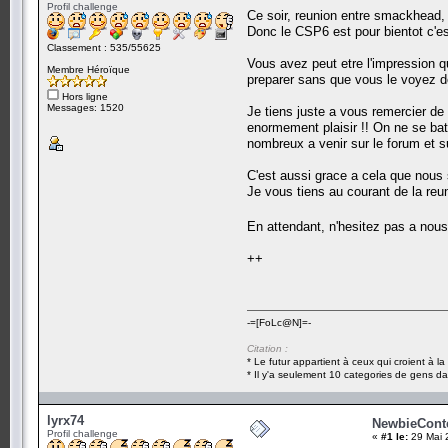
Profil challenge
Ce soir, reunion entre smackhead, 
Donc le CSP6 est pour bientot c'est
Classement : 535/55625
Vous avez peut etre l'impression 
Membre Héroïque
preparer sans que vous le voyez d
Hors ligne
Messages: 1520
Je tiens juste a vous remercier de
enormement plaisir !! On ne se ba
nombreux a venir sur le forum et su
C'est aussi grace a cela que nous 
Je vous tiens au courant de la reu
En attendant, n'hesitez pas a no
++
-=[FoLc@N]=-
Citation :
* Le futur appartient à ceux qui croient à l
* Il y'a seulement 10 categories de gens dan
lyrx74
NewbieContes
Profil challenge
«
#1 le:
29 Mai 