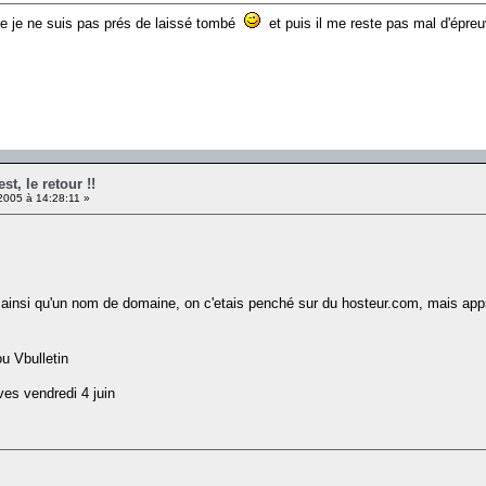
ue je ne suis pas prés de laissé tombé
et puis il me reste pas mal d'épreu
t, le retour !!
2005 à 14:28:11 »
insi qu'un nom de domaine, on c'etais penché sur du hosteur.com, mais appra
u Vbulletin
ves vendredi 4 juin