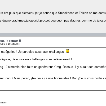
gers est plus que bienvenu (et je pense que Smackhead et Folcan ne me cont
,stégano,crackmes,javascript,prog,et pourquoi pas d'autres comme du java,du 
t, le retour !!
2005 à 19:44:28 »
les catégories ! Je participe aussi aux challenges
atégorie, de nouveaux challenges vous intéresserait !
prog.. J'aimerais bien faire un générateur d'img. Dessus, il y aurait des carac
ser, nan ? Mais perso, j'trouvais ça une bonne idée ! Bon j'peux vous coder ça
sateur