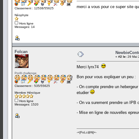
merci a vous pour ce super site q
Classement : 12538/55625
Néophyte
Hors ligne
Messages: 14
Folcan
NewbieContes
«
#2 le:
29 Mai 
Merci lyrx74
Profil challenge
Bon pour vous expliquer un peu :
Classement : 535/55625
- On compte prendre un hebergeur a
etudier
Membre Héroïque
Hors ligne
- On va surement prendre un IPB o
Messages: 1520
- Mise en ligne de nouvelles epreu
-=[FoLc@N]=-