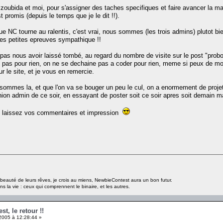
zoubida et moi, pour s'assigner des taches specifiques et faire avancer la ma
 promis (depuis le temps que je le dit !!).
que NC tourne au ralentis, c'est vrai, nous sommes (les trois admins) pluto
es petites epreuves sympathique !!
 pas nous avoir laissé tombé, au regard du nombre de visite sur le post "probo
t pas pour rien, on ne se dechaine pas a coder pour rien, meme si peux de mo
r le site, et je vous en remercie.
sommes la, et que l'on va se bouger un peu le cul, on a enormement de projet
nion admin de ce soir, en essayant de poster soit ce soir apres soit demain ma
us laissez vos commentaires et impression
a beauté de leurs rêves, je crois au miens, NewbieContest aura un bon futur.
s la vie : ceux qui comprennent le binaire, et les autres.
t, le retour !!
2005 à 12:28:44 »