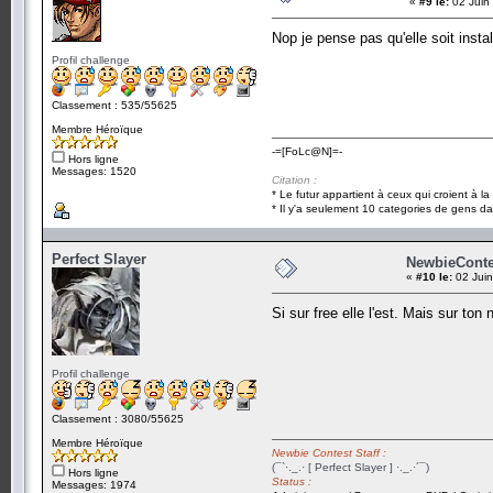
«
#9 le:
02 Juin
Nop je pense pas qu'elle soit insta
Profil challenge
Classement : 535/55625
Membre Héroïque
-=[FoLc@N]=-
Hors ligne
Messages: 1520
Citation :
* Le futur appartient à ceux qui croient à l
* Il y'a seulement 10 categories de gens dan
Perfect Slayer
NewbieContest
«
#10 le:
02 Juin
Si sur free elle l'est. Mais sur ton
Profil challenge
Classement : 3080/55625
Membre Héroïque
Newbie Contest Staff :
(¯`·._.· [ Perfect Slayer ] ·._.·´¯)
Hors ligne
Status :
Messages: 1974