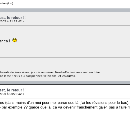
erfect(ion)
t, le retour !!
2005 à 21:22:42 »
der ca !
a beauté de leurs rêves, je crois au miens, NewbieContest aura un bon futur.
s la vie : ceux qui comprennent le binaire, et les autres.
t, le retour !!
2005 à 06:23:42 »
es (dans moins d'un moi pour moi parce que là, j'ai les révisions pour le bac).
 par exemple ?? (parce que là, ca va devenir franchement galèr, pas à faire m