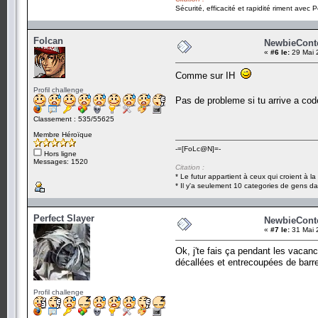
Sécurité, efficacité et rapidité riment avec P
Folcan
NewbieContes
«
#6 le:
29 Mai 
Comme sur IH
Profil challenge
Pas de probleme si tu arrive a co
Classement : 535/55625
Membre Héroïque
-=[FoLc@N]=-
Hors ligne
Messages: 1520
Citation :
* Le futur appartient à ceux qui croient à l
* Il y'a seulement 10 categories de gens dan
Perfect Slayer
NewbieContes
«
#7 le:
31 Mai 
Ok, j'te fais ça pendant les vacanc
décallées et entrecoupées de barre
Profil challenge