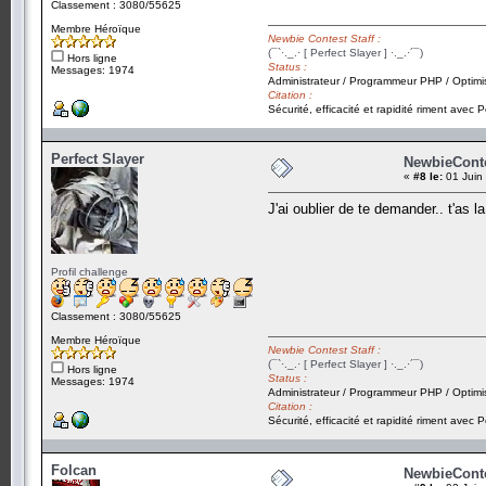
Classement : 3080/55625
Membre Héroïque
Newbie Contest Staff :
(¯`·._.· [ Perfect Slayer ] ·._.·´¯)
Hors ligne
Status :
Messages: 1974
Administrateur / Programmeur PHP / Optimi
Citation :
Sécurité, efficacité et rapidité riment avec P
Perfect Slayer
NewbieContes
«
#8 le:
01 Juin
J'ai oublier de te demander.. t'as 
Profil challenge
Classement : 3080/55625
Membre Héroïque
Newbie Contest Staff :
(¯`·._.· [ Perfect Slayer ] ·._.·´¯)
Hors ligne
Status :
Messages: 1974
Administrateur / Programmeur PHP / Optimi
Citation :
Sécurité, efficacité et rapidité riment avec P
Folcan
NewbieContes