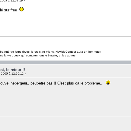
 2005 à 12:57:19 »
llé sur free
a beauté de leurs rêves, je crois au miens, NewbieContest aura un bon futur.
s la vie : ceux qui comprennent le binaire, et les autres.
, le retour !!
 2005 à 12:59:12 »
 nouvel hébergeur.. peut-être pas !! C'est plus ca le probleme...