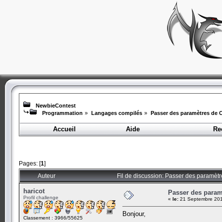
NewbieContest
Programmation
»
Langages compilés
»
Passer des paramètres de 
Accueil
Aide
Re
Pages: [
1
]
Auteur
Fil de discussion: Passer des paramètr
haricot
Passer des param
Profil challenge
«
le:
21 Septembre 201
Bonjour,
Classement : 3966/55625