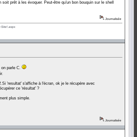
on soit prêt à les évoquer. Peut-être qu'un bon bouquin sur le shell
Journalisée
-Site!.aspx
i on parle C.
r.
i 'resultat' s'affiche à l'écran, ok je le récupère avec
cupérer ce 'résultat' ?
ement plus simple.
Journalisée