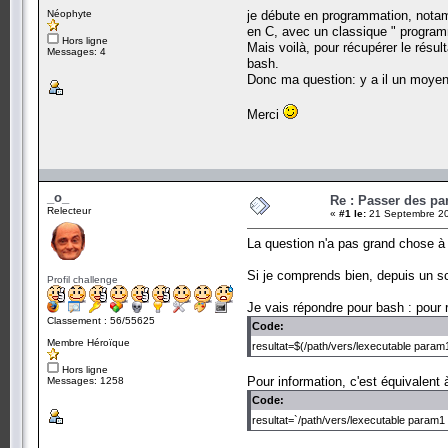
Néophyte
je débute en programmation, notam
en C, avec un classique " programme
Hors ligne
Mais voilà, pour récupérer le résu
Messages: 4
bash.
Donc ma question: y a il un moyen 
Merci
_o_
Re : Passer des pa
Relecteur
«
#1 le:
21 Septembre 20
La question n'a pas grand chose à 
Si je comprends bien, depuis un scr
Profil challenge
Je vais répondre pour bash : pour ré
Classement : 56/55625
Code:
Membre Héroïque
resultat=$(/path/vers/lexecutable para
Hors ligne
Pour information, c'est équivalent 
Messages: 1258
Code:
resultat=`/path/vers/lexecutable param