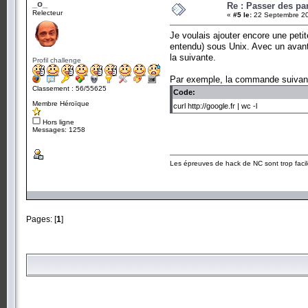
_o_
Re : Passer des pa
Relecteur
«
#5 le:
22 Septembre 20
Je voulais ajouter encore une petit
entendu) sous Unix. Avec un avantag
la suivante.
Profil challenge
Par exemple, la commande suivante
Classement : 56/55625
Code:
Membre Héroïque
curl http://google.fr | wc -l
Hors ligne
Messages: 1258
Les épreuves de hack de NC sont trop facil
Pages: [
1
]