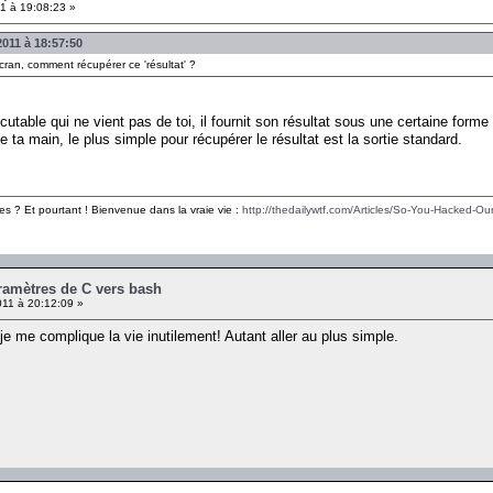
1 à 19:08:23 »
2011 à 18:57:50
'écran, comment récupérer ce 'résultat' ?
utable qui ne vient pas de toi, il fournit son résultat sous une certaine forme (s
e ta main, le plus simple pour récupérer le résultat est la sortie standard.
es ? Et pourtant ! Bienvenue dans la vraie vie :
http://thedailywtf.com/Articles/So-You-Hacked-Our
ramètres de C vers bash
11 à 20:12:09 »
 je me complique la vie inutilement! Autant aller au plus simple.