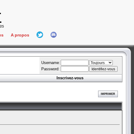
es
A propos
L'équipe
e Connect
Hall Of Fame
Username:
Password:
Inscrivez-vous
aires
ment
IMPRIMER
es
bateur