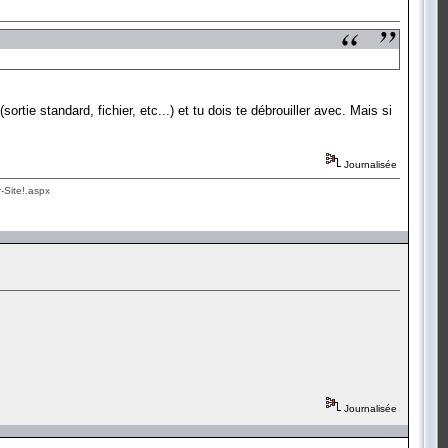
ortie standard, fichier, etc...) et tu dois te débrouiller avec. Mais si
Journalisée
-Site!.aspx
Journalisée