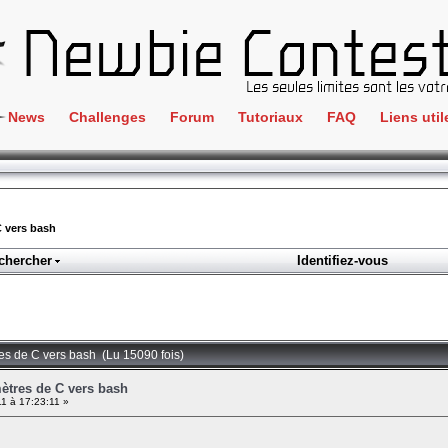
News
Challenges
Forum
Tutoriaux
FAQ
Liens util
Crackme
IRC
ClientSide
Newbi
Cryptographie
Liens
C vers bash
Forensics
chercher
Identifiez-vous
Parten
Hacking
Régle
Logique
Goodi
Programmation
es de C vers bash (Lu 15090 fois)
L'incu
Stéganographie
ètres de C vers bash
1 à 17:23:11 »
Wargame
Tous les challenges