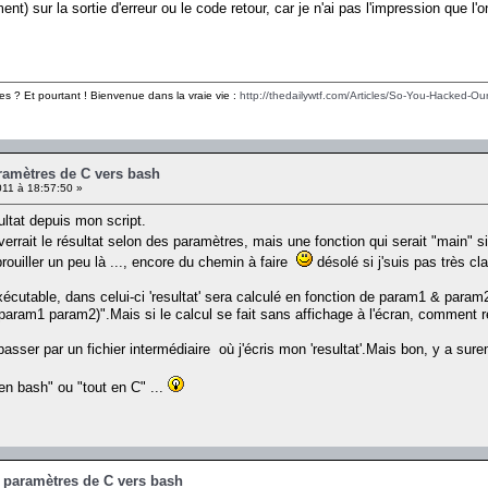
ent) sur la sortie d'erreur ou le code retour, car je n'ai pas l'impression que l'
es ? Et pourtant ! Bienvenue dans la vraie vie :
http://thedailywtf.com/Articles/So-You-Hacked-Our
ramètres de C vers bash
11 à 18:57:50 »
ultat depuis mon script.
rrait le résultat selon des paramètres, mais une fonction qui serait "main" s
rouiller un peu là ..., encore du chemin à faire
désolé si j'suis pas très clai
écutable, dans celui-ci 'resultat' sera calculé en fonction de param1 & param2.S
param1 param2)".Mais si le calcul se fait sans affichage à l'écran, comment ré
passer par un fichier intermédiaire où j'écris mon 'resultat'.Mais bon, y a sur
 en bash" ou "tout en C" ...
s paramètres de C vers bash