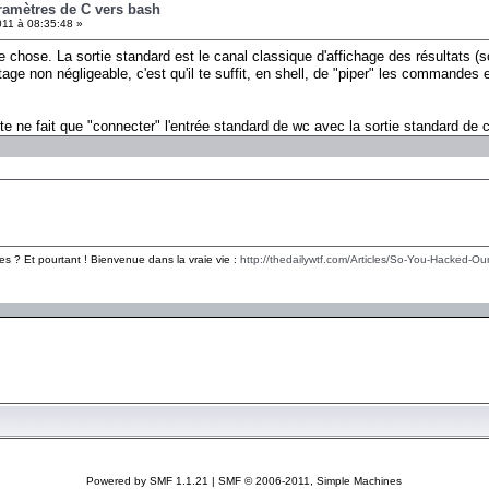
ramètres de C vers bash
11 à 08:35:48 »
e chose. La sortie standard est le canal classique d'affichage des résultats (so
e non négligeable, c'est qu'il te suffit, en shell, de "piper" les commandes en
 ne fait que "connecter" l'entrée standard de wc avec la sortie standard de 
es ? Et pourtant ! Bienvenue dans la vraie vie :
http://thedailywtf.com/Articles/So-You-Hacked-Our
Powered by SMF 1.1.21
|
SMF © 2006-2011, Simple Machines