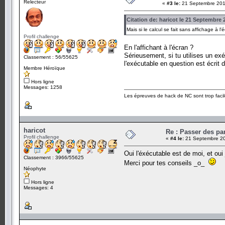
Relecteur
«
#3 le:
21 Septembre 201
Citation de: haricot le 21 Septembre 
Mais si le calcul se fait sans affichage à l
Profil challenge
En l'affichant à l'écran ?
Sérieusement, si tu utilises un exéc
Classement : 56/55625
l'exécutable en question est écrit d
Membre Héroïque
Hors ligne
Messages: 1258
Les épreuves de hack de NC sont trop facil
haricot
Re : Passer des pa
Profil challenge
«
#4 le:
21 Septembre 20
Oui l'éxécutable est de moi, et oui
Classement : 3966/55625
Merci pour tes conseils _o_
Néophyte
Hors ligne
Messages: 4