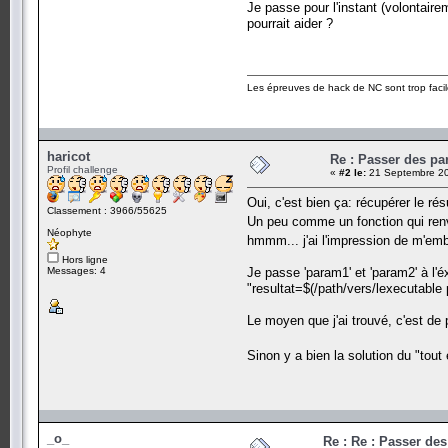
Je passe pour l'instant (volontairem
pourrait aider ?
Les épreuves de hack de NC sont trop facil
haricot
Re : Passer des pa
Profil challenge
«
#2 le:
21 Septembre 20
Oui, c'est bien ça: récupérer le rés
Classement : 3966/55625
Un peu comme un fonction qui renve
Néophyte
hmmm... j'ai l'impression de m'emb
Hors ligne
Messages: 4
Je passe 'param1' et 'param2' à l'éx
"resultat=$(/path/vers/lexecutable 
Le moyen que j'ai trouvé, c'est de 
Sinon y a bien la solution du "tout
_o_
Re : Re : Passer de