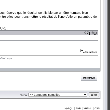
us réserve que le résultat soit lisible par un être humain, bien
tre elles pour transmettre le résultat de l'une d'elle en paramètre de
cURL :
Journalisée
-Site!.aspx
IMPRIMER
Aller à:
|
|
|
MySQL
PHP
XHTML
CSS