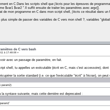
ment en C.Dans les scripts shell que j'écris pour les épreuves de programma
 $var1 $var2 ".Il suffit ensuite de traiter les paramètres avec argv[].
ltat de mon programme en C dans mon script shell, j'écris ce résultat dans un 
plus simple de passer des variables de C vers mon shell ?, variables "global
ramètres de C vers bash
11 à 17:48:06 »
voir avec un passage de paramètre, en fait.
ipt shell, tu appelles un exécutable (écrit en C, mais c'est accessoire), dont 
cupérer la sortie standard (i.e. ce que l'exécutable "écrit" à l'écran), on peut 
m1 param2)
à la syntaxe suivante, mais cette dernière est deprecated :
1 param2`