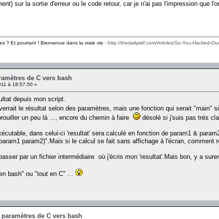
ent) sur la sortie d'erreur ou le code retour, car je n'ai pas l'impression que l'
es ? Et pourtant ! Bienvenue dans la vraie vie :
http://thedailywtf.com/Articles/So-You-Hacked-Our
ramètres de C vers bash
11 à 18:57:50 »
ultat depuis mon script.
rrait le résultat selon des paramètres, mais une fonction qui serait "main" s
rouiller un peu là ..., encore du chemin à faire
désolé si j'suis pas très clai
écutable, dans celui-ci 'resultat' sera calculé en fonction de param1 & param2.S
param1 param2)".Mais si le calcul se fait sans affichage à l'écran, comment ré
passer par un fichier intermédiaire où j'écris mon 'resultat'.Mais bon, y a sur
 en bash" ou "tout en C" ...
s paramètres de C vers bash