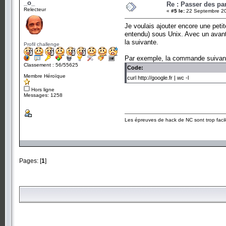
_o_
Re : Passer des pa
Relecteur
«
#5 le:
22 Septembre 20
Je voulais ajouter encore une petit
entendu) sous Unix. Avec un avantag
la suivante.
Profil challenge
Par exemple, la commande suivante
Classement : 56/55625
Code:
Membre Héroïque
curl http://google.fr | wc -l
Hors ligne
Messages: 1258
Les épreuves de hack de NC sont trop facil
Pages: [
1
]