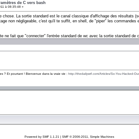
ramètres de C vers bash
11 à 08:35:48 »
e chose. La sortie standard est le canal classique d'affichage des résultats (so
e non négligeable, c'est qu'il te suffit, en shell, de "piper" les commandes en
 ne fait que "connecter" l'entrée standard de wc avec la sortie standard de 
es ? Et pourtant ! Bienvenue dans la vraie vie :
http://thedailywtf.com/Articles/So-You-Hacked-Our
Powered by SMF 1.1.21
|
SMF © 2006-2011, Simple Machines