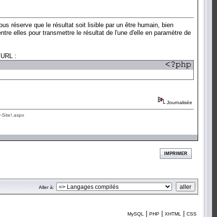
us réserve que le résultat soit lisible par un être humain, bien
tre elles pour transmettre le résultat de l'une d'elle en paramètre de
cURL :
Journalisée
-Site!.aspx
IMPRIMER
Aller à:
|
|
|
MySQL
PHP
XHTML
CSS