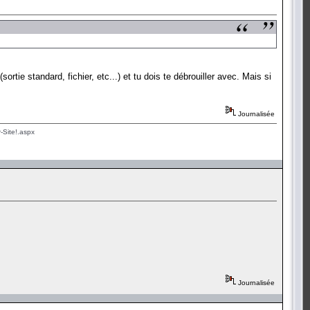
ortie standard, fichier, etc...) et tu dois te débrouiller avec. Mais si
Journalisée
-Site!.aspx
Journalisée