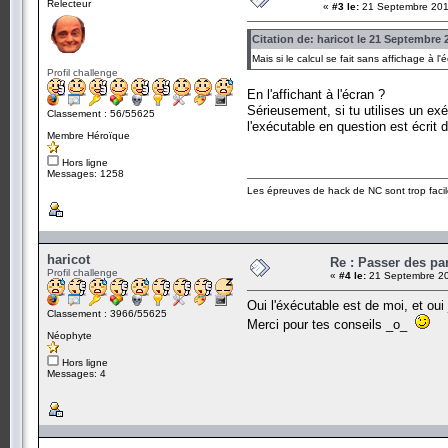
Relecteur
«
#3 le:
21 Septembre 201
Citation de: haricot le 21 Septembre 
Mais si le calcul se fait sans affichage à l
Profil challenge
En l'affichant à l'écran ?
Sérieusement, si tu utilises un exéc
Classement : 56/55625
l'exécutable en question est écrit d
Membre Héroïque
Hors ligne
Messages: 1258
Les épreuves de hack de NC sont trop facil
haricot
Re : Passer des pa
Profil challenge
«
#4 le:
21 Septembre 20
Oui l'éxécutable est de moi, et oui
Classement : 3966/55625
Merci pour tes conseils _o_
Néophyte
Hors ligne
Messages: 4