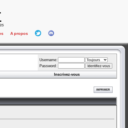
es
A propos
L'équipe
e Connect
Hall Of Fame
Username:
Password:
Inscrivez-vous
aires
ment
IMPRIMER
es
bateur