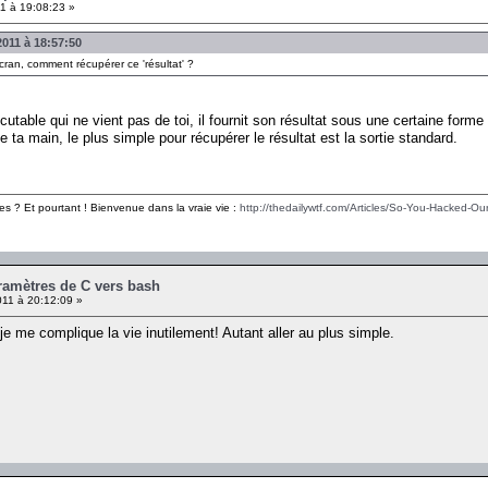
1 à 19:08:23 »
2011 à 18:57:50
'écran, comment récupérer ce 'résultat' ?
utable qui ne vient pas de toi, il fournit son résultat sous une certaine forme (s
e ta main, le plus simple pour récupérer le résultat est la sortie standard.
es ? Et pourtant ! Bienvenue dans la vraie vie :
http://thedailywtf.com/Articles/So-You-Hacked-Our
ramètres de C vers bash
11 à 20:12:09 »
 je me complique la vie inutilement! Autant aller au plus simple.