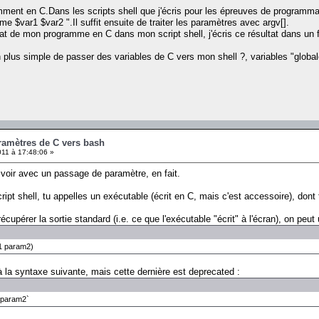
ment en C.Dans les scripts shell que j'écris pour les épreuves de programma
 $var1 $var2 ".Il suffit ensuite de traiter les paramètres avec argv[].
ltat de mon programme en C dans mon script shell, j'écris ce résultat dans un 
plus simple de passer des variables de C vers mon shell ?, variables "global
ramètres de C vers bash
11 à 17:48:06 »
voir avec un passage de paramètre, en fait.
ipt shell, tu appelles un exécutable (écrit en C, mais c'est accessoire), dont 
cupérer la sortie standard (i.e. ce que l'exécutable "écrit" à l'écran), on peut 
m1 param2)
à la syntaxe suivante, mais cette dernière est deprecated :
1 param2`