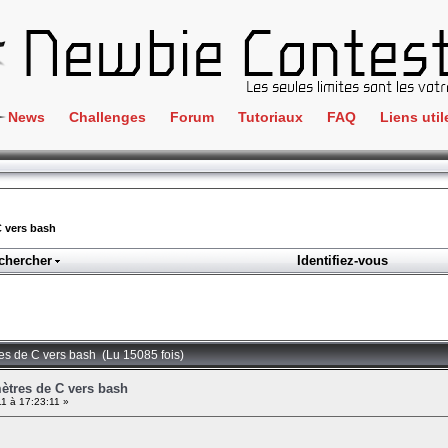
News
Challenges
Forum
Tutoriaux
FAQ
Liens util
Crackme
IRC
ClientSide
Newbi
Cryptographie
Liens
C vers bash
Forensics
chercher
Identifiez-vous
Parten
Hacking
Régle
Logique
Goodi
Programmation
es de C vers bash (Lu 15085 fois)
L'incu
Stéganographie
ètres de C vers bash
1 à 17:23:11 »
Wargame
Tous les challenges