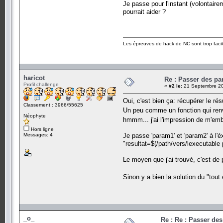
Je passe pour l'instant (volontairem
pourrait aider ?
Les épreuves de hack de NC sont trop facil
haricot
Re : Passer des pa
Profil challenge
«
#2 le:
21 Septembre 20
Oui, c'est bien ça: récupérer le rés
Classement : 3966/55625
Un peu comme un fonction qui renve
Néophyte
hmmm... j'ai l'impression de m'emb
Hors ligne
Messages: 4
Je passe 'param1' et 'param2' à l'éx
"resultat=$(/path/vers/lexecutable 
Le moyen que j'ai trouvé, c'est de 
Sinon y a bien la solution du "tout
_o_
Re : Re : Passer de