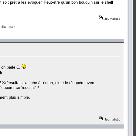
on soit prêt à les évoquer. Peut-être qu'un bon bouquin sur le shell
Journalisée
-Site!.aspx
i on parle C.
r.
i 'resultat' s'affiche à l'écran, ok je le récupère avec
cupérer ce 'résultat' ?
ement plus simple.
Journalisée