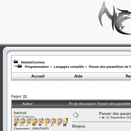
NewbieContest
Programmation
»
Langages compilés
»
Passer des paramètres de 
Accueil
Aide
Re
Pages: [
1
]
Auteur
Fil de discussion: Passer des paramètr
haricot
Passer des param
Profil challenge
«
le:
21 Septembre 201
Bonjour,
Classement : 3966/55625