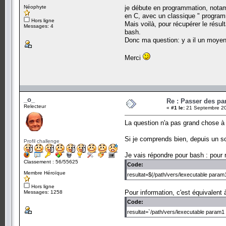
Néophyte
je débute en programmation, notam
en C, avec un classique " programme
Hors ligne
Mais voilà, pour récupérer le résu
Messages: 4
bash.
Donc ma question: y a il un moyen 
Merci
_o_
Re : Passer des pa
Relecteur
«
#1 le:
21 Septembre 20
La question n'a pas grand chose à 
Si je comprends bien, depuis un scr
Profil challenge
Je vais répondre pour bash : pour ré
Classement : 56/55625
Code:
Membre Héroïque
resultat=$(/path/vers/lexecutable para
Hors ligne
Pour information, c'est équivalent 
Messages: 1258
Code:
resultat=`/path/vers/lexecutable param