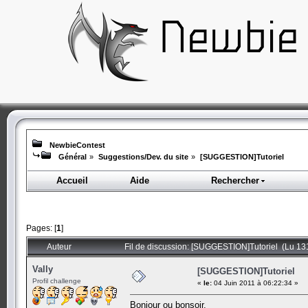
NewbieContest
Général
»
Suggestions/Dev. du site
»
[SUGGESTION]Tutoriel
Accueil
Aide
Rechercher
Pages: [
1
]
Auteur
Fil de discussion: [SUGGESTION]Tutoriel (Lu 131
Vally
[SUGGESTION]Tutoriel
Profil challenge
«
le:
04 Juin 2011 à 06:22:34 »
Bonjour ou bonsoir,