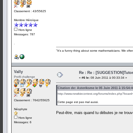
Classement : 43/55625
Membre Héroïque
Hors ligne
Messages: 787
.
"It's a funny thing about some mathematicians. We often 
Vally
Re : Re : [SUGGESTION]Tutor
Profil challenge
«
#6 le:
08 Juin 2011 à 00:33:34 »
Citation de: Asteriksme le 05 Juin 2011 à 15:54:4
http://www.newbiecontest.org/forums/index.php?board
Classement : 7642/55625
Cette page est pas mal aussi.
Néophyte
Peut-être, mais quand tu débutes je ne trou
Hors ligne
Messages: 6