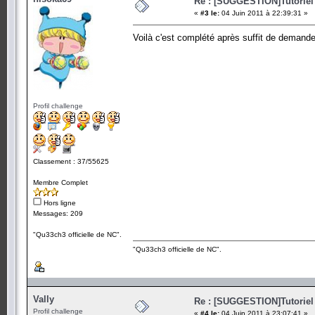
Re : [SUGGESTION]Tutoriel
«
#3 le:
04 Juin 2011 à 22:39:31 »
Voilà c'est complété après suffit de demand
Profil challenge
Classement : 37/55625
Membre Complet
Hors ligne
Messages: 209
"Qu33ch3 officielle de NC".
"Qu33ch3 officielle de NC".
Vally
Re : [SUGGESTION]Tutoriel
Profil challenge
«
#4 le:
04 Juin 2011 à 23:07:41 »