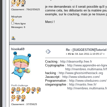
je me demanderais si il serait possible qu'il 
Classement : 7642/55625
comme cela, les débutants en la matière pour
exemple, sur le cracking, mais je ne trouve p
Néophyte
Merci !
Hors ligne
Messages: 6
hisoka69
Re : [SUGGESTION]Tutoriel
«
#1 le:
04 Juin 2011 à 10:05:17 »
Cracking :
http://deamonftp.free.fr
Cryptographie :
http://www.apprendre-en-ligne
http://membres.multimania.fr/
hacking :
http://www.ghostsinthestack.org
Javascript :
http://www.siteduzero.com/
Programmation :
http://www.siteduzero.com/
steganographie :
http://mantis.free.fr/
Profil challenge
http://membres.multimania.fr
Classement : 37/55625