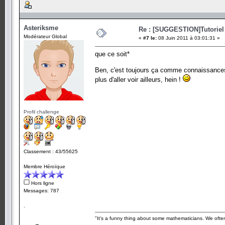
Asteriksme
Re : [SUGGESTION]Tutoriel
Modérateur Global
«
#7 le:
08 Juin 2011 à 03:01:31 »
que ce soit*
Ben, c'est toujours ça comme connaissances 
plus d'aller voir ailleurs, hein !
Profil challenge
Classement : 43/55625
Membre Héroïque
Hors ligne
Messages: 787
.
"It's a funny thing about some mathematicians. We often 