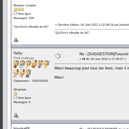
Membre Complet
Hors ligne
Messages: 209
«
Dernière édition: 04 Juin 2011 à 22:38:24 par hisoka
"Qu33ch3 officielle de NC".
"Qu33ch3 officielle de NC".
Vally
Re : [SUGGESTION]Tutoriel
Profil challenge
«
#2 le:
04 Juin 2011 à 17:39:47 »
Merci beaucoup pour tous tes liens, mais il m
Merci
Classement : 7642/55625
Néophyte
Hors ligne
Messages: 6
hisoka69