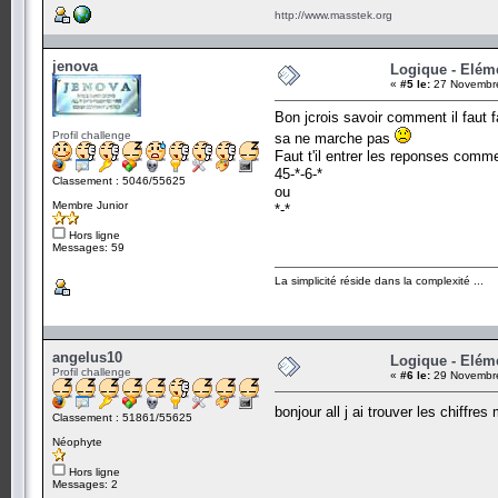
http://www.masstek.org
jenova
Logique - Elém
«
#5 le:
27 Novembre
Bon jcrois savoir comment il faut f
Profil challenge
sa ne marche pas
Faut t'il entrer les reponses comme
45-*-6-*
Classement : 5046/55625
ou
Membre Junior
*-*
Hors ligne
Messages: 59
La simplicité réside dans la complexité ...
angelus10
Logique - Elém
Profil challenge
«
#6 le:
29 Novembre
bonjour all j ai trouver les chiffre
Classement : 51861/55625
Néophyte
Hors ligne
Messages: 2