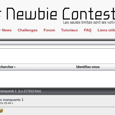
News
Challenges
Forum
Tutoriaux
FAQ
Liens util
Crackme
IRC
ClientSide
Newbi
Cryptographie
Liens
Forensics
chercher
Identifiez-vous
Parten
Hacking
Régle
Logique
Goodi
Programmation
 manquants 1 (Lu 217810 fois)
L'incu
Stéganographie
ts manquants 1
 01:25:49 »
Wargame
Tous les challenges