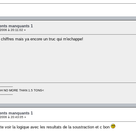
ents manquants 1
2006 à 20:11:02 »
 chiffres mais ya encore un truc qui m'echappe!
--------------
H NO MORE THAN 1.5 TONS<
--------------
ents manquants 1
 2006 à 20:43:05 »
suite voir la logique avec les resultats de la soustraction et c bon