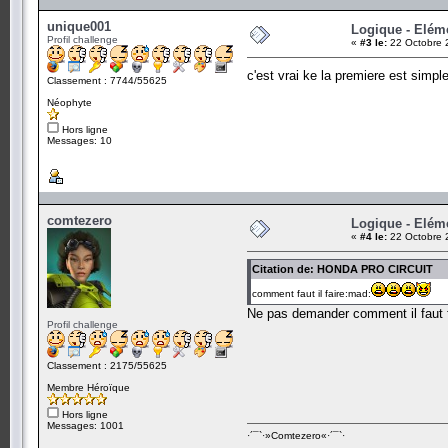
unique001
Logique - Elém
Profil challenge
«
#3 le:
22 Octobre 
c'est vrai ke la premiere est simpl
Classement : 7744/55625
Néophyte
Hors ligne
Messages: 10
comtezero
Logique - Elém
«
#4 le:
22 Octobre 
Citation de: HONDA PRO CIRCUIT
comment faut il faire:mad:
Ne pas demander comment il faut f
Profil challenge
Classement : 2175/55625
Membre Héroïque
Hors ligne
Messages: 1001
·´¯`·­»Comtezero«­·´¯`·