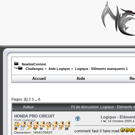
NewbieContest
Challenges
»
Aide Logique
»
Logique - Eléments manquants 1
Accueil
Aide
Re
Pages: [
1
]
2
3
...
6
Auteur
Fil de discussion: Logique - Eléments
HONDA PRO CIRCUIT
Logique - Elémen
Profil challenge
«
le:
14 Octobre 2005 à
comment faut il faire:mad:
Classement : 18041/55625