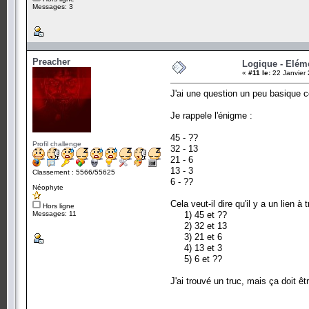
Messages: 3
Preacher
Logique - Elém
«
#11 le:
22 Janvier 
J'ai une question un peu basique c
Je rappele l'énigme :
45 - ??
Profil challenge
32 - 13
21 - 6
13 - 3
Classement : 5566/55625
6 - ??
Néophyte
Cela veut-il dire qu'il y a un lien à 
Hors ligne
Messages: 11
1) 45 et ??
2) 32 et 13
3) 21 et 6
4) 13 et 3
5) 6 et ??
J'ai trouvé un truc, mais ça doit êtr