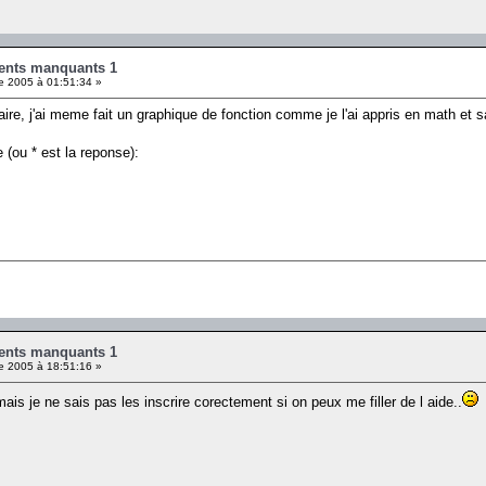
ents manquants 1
 2005 à 01:51:34 »
aire, j'ai meme fait un graphique de fonction comme je l'ai appris en math et s
 (ou * est la reponse):
ents manquants 1
 2005 à 18:51:16 »
s mais je ne sais pas les inscrire corectement si on peux me filler de l aide..