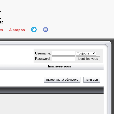
es
A propos
L'équipe
e Connect
Hall Of Fame
Username:
Password:
Inscrivez-vous
aires
ment
RETOURNER À L'ÉPREUVE
IMPRIMER
es
bateur