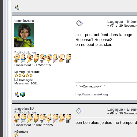
comtezero
Logique - Elém
«
#7 le:
29 Novembre
c'est pourtant écrit dans la page :
Reponse1-Reponse2
on ne peut plus clair.
Profil challenge
Classement : 2175/55625
Membre Héroïque
Hors ligne
Messages: 1001
·´¯`·­»Comtezero«­·´¯`·
http://www.masstek.org
angelus10
Logique - Elém
Profil challenge
«
#8 le:
30 Novembre
bon ben alors je dois me tromper d
Classement : 51861/55625
Néophyte