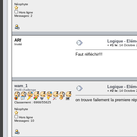
Néophyte
Hors ligne
Messages: 2
ARf
Logique - Elém
Invité
«
#1 le:
14 Octobre 
Faut réfléchir!!!
wam_1
Logique - Elém
Profil challenge
«
#2 le:
14 Octobre 
on trouve failement la premiere rép
Classement : 6968/55625
Néophyte
Hors ligne
Messages: 10