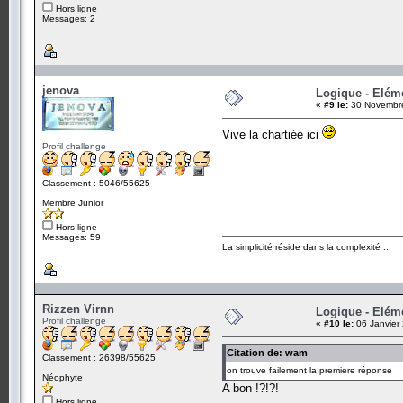
Hors ligne
Messages: 2
jenova
Logique - Elém
«
#9 le:
30 Novembre
Vive la chartiée ici
Profil challenge
Classement : 5046/55625
Membre Junior
Hors ligne
Messages: 59
La simplicité réside dans la complexité ...
Rizzen Virnn
Logique - Elém
Profil challenge
«
#10 le:
06 Janvier
Citation de: wam
Classement : 26398/55625
on trouve failement la premiere réponse
Néophyte
A bon !?!?!
Hors ligne