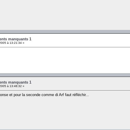
ents manquants 1
2005 à 13:21:34 »
ents manquants 1
2005 à 13:48:32 »
onse et pour la seconde comme di Arf faut réfléchir...