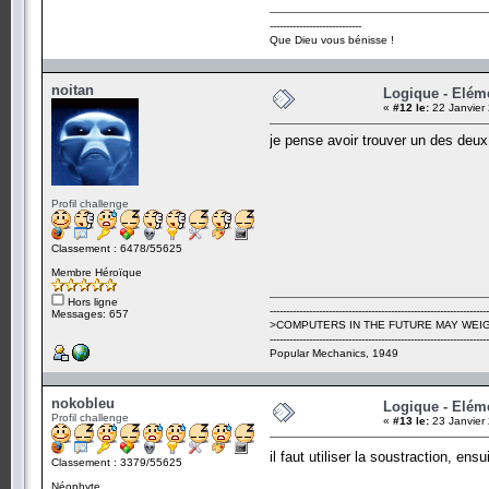
----------------------------
Que Dieu vous bénisse !
noitan
Logique - Elém
«
#12 le:
22 Janvier 
je pense avoir trouver un des deux
Profil challenge
Classement : 6478/55625
Membre Héroïque
Hors ligne
-------------------------------------------------------------------
Messages: 657
>COMPUTERS IN THE FUTURE MAY WEIG
-------------------------------------------------------------------
Popular Mechanics, 1949
nokobleu
Logique - Elém
Profil challenge
«
#13 le:
23 Janvier
il faut utiliser la soustraction, en
Classement : 3379/55625
Néophyte