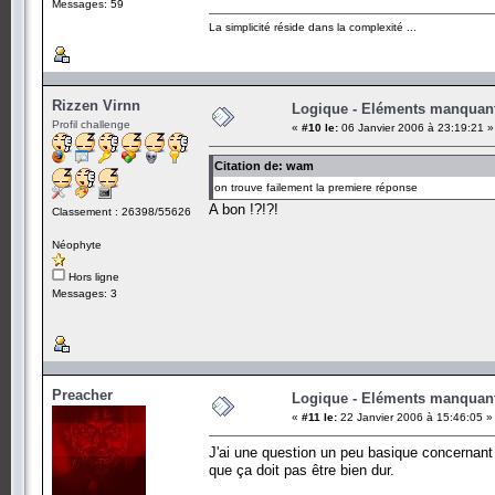
Messages: 59
La simplicité réside dans la complexité ...
Rizzen Virnn
Logique - Eléments manquan
Profil challenge
«
#10 le:
06 Janvier 2006 à 23:19:21 »
Citation de: wam
on trouve failement la premiere réponse
A bon !?!?!
Classement : 26398/55626
Néophyte
Hors ligne
Messages: 3
Preacher
Logique - Eléments manquan
«
#11 le:
22 Janvier 2006 à 15:46:05 »
J'ai une question un peu basique concernant
que ça doit pas être bien dur.