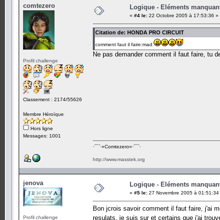
comtezero
Logique - Eléments manquan
«
#4 le:
22 Octobre 2005 à 17:53:36 »
Citation de: HONDA PRO CIRCUIT
comment faut il faire:mad:
Ne pas demander comment il faut faire, tu d
Profil challenge
Classement : 2174/55626
Membre Héroïque
Hors ligne
Messages: 1001
·´¯`·­»Comtezero«­·´¯`·
http://www.masstek.org
jenova
Logique - Eléments manquan
«
#5 le:
27 Novembre 2005 à 01:51:34
Bon jcrois savoir comment il faut faire, j'a
resulats, je suis sur et certains que j'ai tr
Profil challenge