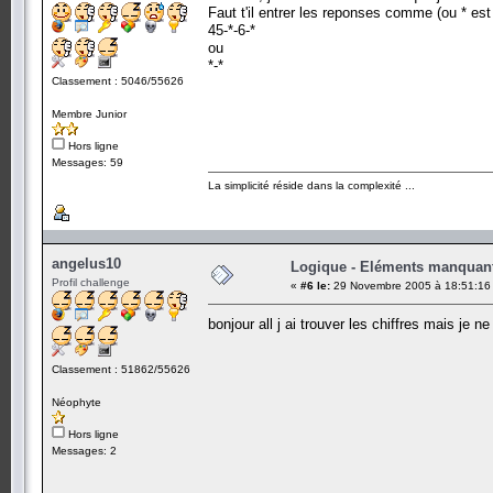
Faut t'il entrer les reponses comme (ou * est
45-*-6-*
ou
*-*
Classement : 5046/55626
Membre Junior
Hors ligne
Messages: 59
La simplicité réside dans la complexité ...
angelus10
Logique - Eléments manquan
Profil challenge
«
#6 le:
29 Novembre 2005 à 18:51:16
bonjour all j ai trouver les chiffres mais je n
Classement : 51862/55626
Néophyte
Hors ligne
Messages: 2