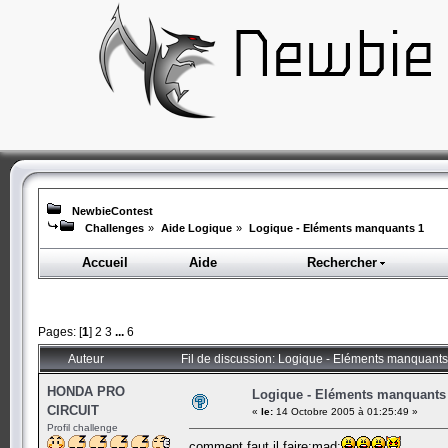
NewbieContest
Challenges
»
Aide Logique
»
Logique - Eléments manquants 1
Accueil
Aide
Rechercher
Pages: [
1
]
2
3
...
6
Auteur
Fil de discussion: Logique - Eléments manquants
HONDA PRO
Logique - Eléments manquants
CIRCUIT
«
le:
14 Octobre 2005 à 01:25:49 »
Profil challenge
comment faut il faire:mad: