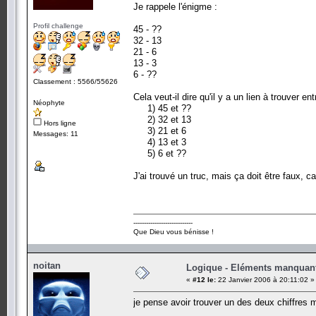
Je rappele l'énigme :
Profil challenge
45 - ??
32 - 13
21 - 6
13 - 3
6 - ??
Classement : 5566/55626
Cela veut-il dire qu'il y a un lien à trouver ent
Néophyte
1) 45 et ??
2) 32 et 13
Hors ligne
3) 21 et 6
Messages: 11
4) 13 et 3
5) 6 et ??
J'ai trouvé un truc, mais ça doit être faux, ca
----------------------------
Que Dieu vous bénisse !
noitan
Logique - Eléments manquan
«
#12 le:
22 Janvier 2006 à 20:11:02 »
je pense avoir trouver un des deux chiffres 