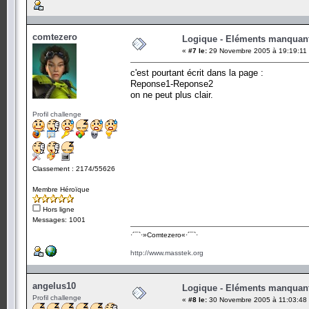
comtezero
Logique - Eléments manquan
«
#7 le:
29 Novembre 2005 à 19:19:11
c'est pourtant écrit dans la page :
Reponse1-Reponse2
on ne peut plus clair.
Profil challenge
Classement : 2174/55626
Membre Héroïque
Hors ligne
Messages: 1001
·´¯`·­»Comtezero«­·´¯`·
http://www.masstek.org
angelus10
Logique - Eléments manquan
Profil challenge
«
#8 le:
30 Novembre 2005 à 11:03:48