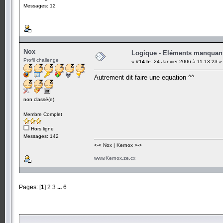
Messages: 12
Nox
Logique - Eléments manquan
Profil challenge
«
#14 le:
24 Janvier 2006 à 11:13:23 »
Autrement dit faire une equation ^^
non classé(e).
Membre Complet
Hors ligne
Messages: 142
<-< Nox | Kernox >->
www.Kernox.ze.cx
Pages: [
1
]
2
3
...
6