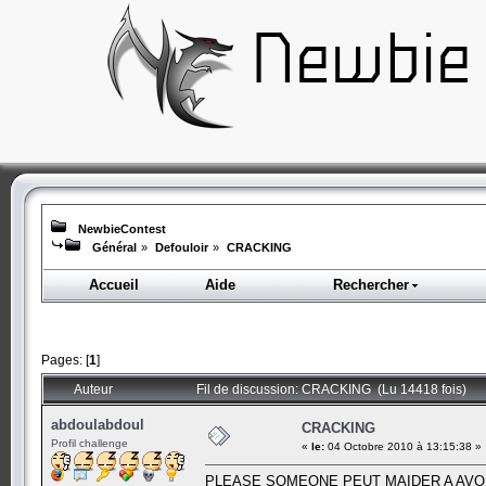
NewbieContest
Général
»
Defouloir
»
CRACKING
Accueil
Aide
Rechercher
Pages: [
1
]
Auteur
Fil de discussion: CRACKING (Lu 14418 fois)
abdoulabdoul
CRACKING
Profil challenge
«
le:
04 Octobre 2010 à 13:15:38 »
PLEASE SOMEONE PEUT MAIDER A AVOI