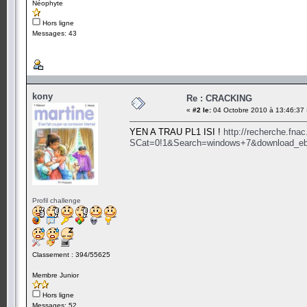
Néophyte
Hors ligne
Messages: 43
kony
Re : CRACKING
«
#2 le:
04 Octobre 2010 à 13:46:37 
YEN A TRAU PL1 ISI !
http://recherche.fn
SCat=0!1&Search=windows+7&download_e
Profil challenge
Classement : 394/55625
Membre Junior
Hors ligne
Messages: 52