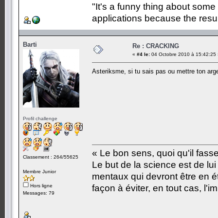
"It's a funny thing about some
applications because the resul
Barti
Re : CRACKING
«
#4 le:
04 Octobre 2010 à 15:42:25 
Asteriksme, si tu sais pas ou mettre ton arge
Profil challenge
« Le bon sens, quoi qu'il fass
Classement : 264/55625
Le but de la science est de lu
Membre Junior
mentaux qui devront être en é
Hors ligne
façon à éviter, en tout cas, l'i
Messages: 79