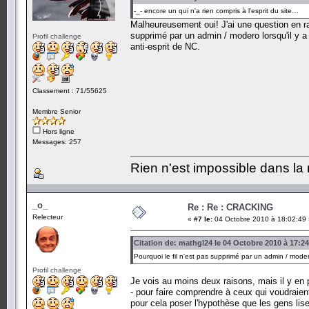
-_- encore un qui n'a rien compris à l'esprit du site…
Malheureusement oui! J'ai une question en ra
supprimé par un admin / modero lorsqu'il y 
Profil challenge
anti-esprit de NC.
Classement : 71/55625
Membre Senior
Hors ligne
Messages: 257
Rien n'est impossible dans la 
_o_
Re : Re : CRACKING
Relecteur
«
#7 le:
04 Octobre 2010 à 18:02:49 
Citation de: mathgl24 le 04 Octobre 2010 à 17:2
Pourquoi le fil n'est pas supprimé par un admin / moder
Profil challenge
Je vois au moins deux raisons, mais il y en 
- pour faire comprendre à ceux qui voudraien
pour cela poser l'hypothèse que les gens li