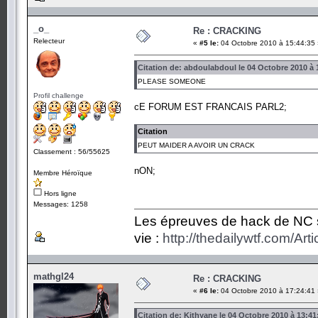
_o_
Re : CRACKING
Relecteur
«
#5 le:
04 Octobre 2010 à 15:44:35 
Citation de: abdoulabdoul le 04 Octobre 2010 à 
PLEASE SOMEONE
Profil challenge
cE FORUM EST FRANCAIS PARL2;
Citation
PEUT MAIDER A AVOIR UN CRACK
Classement : 56/55625
nON;
Membre Héroïque
Hors ligne
Messages: 1258
Les épreuves de hack de NC so
vie :
http://thedailywtf.com/Ar
mathgl24
Re : CRACKING
«
#6 le:
04 Octobre 2010 à 17:24:41 
Citation de: Kithyane le 04 Octobre 2010 à 13:41