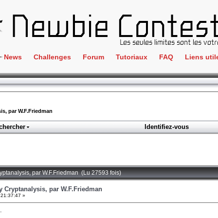
News
Challenges
Forum
Tutoriaux
FAQ
Liens util
Crackme
IRC
ClientSide
Newbi
Cryptographie
Liens
is, par W.F.Friedman
Forensics
chercher
Identifiez-vous
Parten
Hacking
Régle
Logique
Goodi
Programmation
ryptanalysis, par W.F.Friedman (Lu 27593 fois)
L'incu
Stéganographie
y Cryptanalysis, par W.F.Friedman
 21:37:47 »
Wargame
.
Tous les challenges