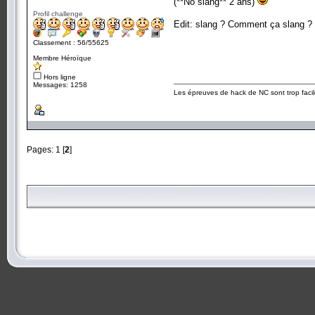
(**No slang** 2 ans)
Profil challenge
Edit: slang ? Comment ça slang ?
Classement : 56/55625
Membre Héroïque
Hors ligne
Messages: 1258
Les épreuves de hack de NC sont trop facil
Pages:
1
[
2
]