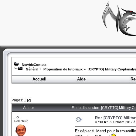
NewbieContest
Général
»
Proposition de tutoriaux
»
[CRYPTO] Military Cryptanalys
Accueil
Aide
Re
Pages:
1
[
2
]
Auteur
Fil de discussion: [CRYPTO] Military C
_o_
Re : [CRYPTO] Militar
Relecteur
«
#15 le:
09 Octobre 2012 à
Et déplacé. Merci pour la trouvaille