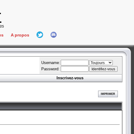
es
A propos
L'équipe
e Connect
Hall Of Fame
Username:
Password:
Inscrivez-vous
aires
ment
IMPRIMER
es
bateur