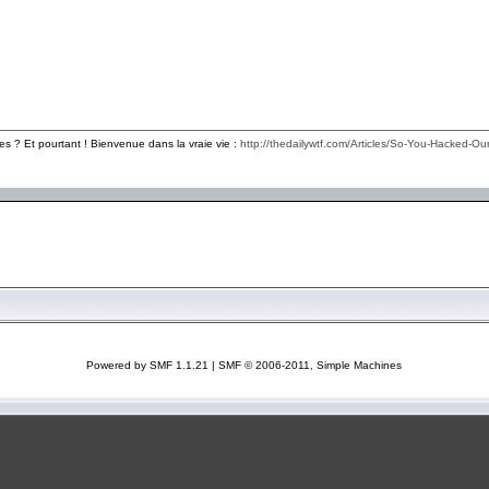
es ? Et pourtant ! Bienvenue dans la vraie vie :
http://thedailywtf.com/Articles/So-You-Hacked-Our
Powered by SMF 1.1.21
|
SMF © 2006-2011, Simple Machines