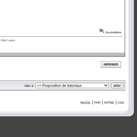
Journalisée
-Site!.aspx
IMPRIMER
Aller à:
|
|
|
MySQL
PHP
XHTML
CSS