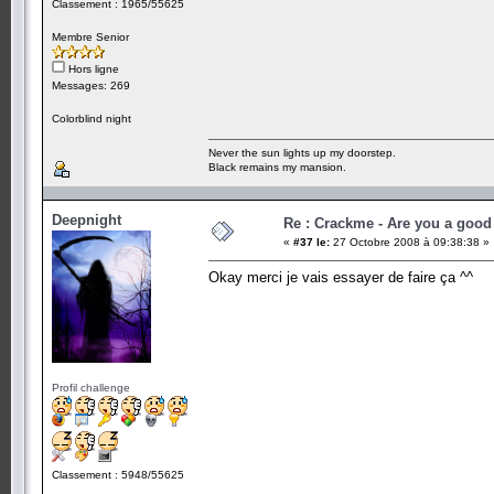
Classement : 1965/55625
Membre Senior
Hors ligne
Messages: 269
Colorblind night
Never the sun lights up my doorstep.
Black remains my mansion.
Deepnight
Re : Crackme - Are you a good
«
#37 le:
27 Octobre 2008 à 09:38:38 »
Okay merci je vais essayer de faire ça ^^
Profil challenge
Classement : 5948/55625