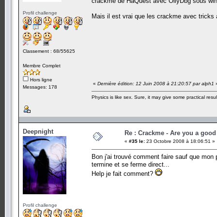
crackme de HaQuest avec OllyDbg sous w
Profil challenge
Mais il est vrai que les crackme avec trick
Classement : 68/55625
Membre Complet
Hors ligne
«
Dernière édition: 12 Juin 2008 à 21:20:57 par alph1
Messages: 178
Physics is like sex. Sure, it may give some practical resu
Deepnight
Re : Crackme - Are you a good
«
#35 le:
23 Octobre 2008 à 18:06:51 »
Bon j'ai trouvé comment faire sauf que mon p
termine et se ferme direct...
Help je fait comment?
Profil challenge