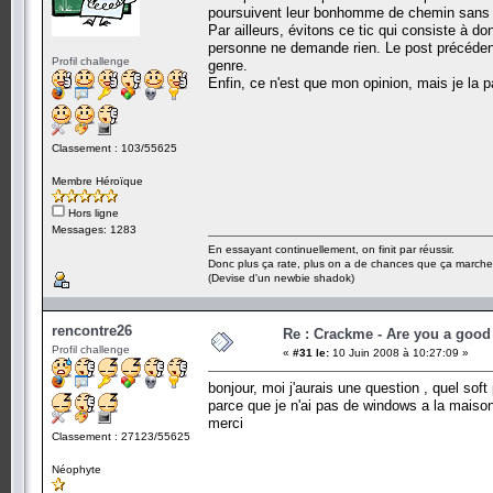
poursuivent leur bonhomme de chemin sans b
Par ailleurs, évitons ce tic qui consiste à d
personne ne demande rien. Le post précédent 
Profil challenge
genre.
Enfin, ce n'est que mon opinion, mais je la p
Classement : 103/55625
Membre Héroïque
Hors ligne
Messages: 1283
En essayant continuellement, on finit par réussir.
Donc plus ça rate, plus on a de chances que ça marche
(Devise d'un newbie shadok)
rencontre26
Re : Crackme - Are you a good
Profil challenge
«
#31 le:
10 Juin 2008 à 10:27:09 »
bonjour, moi j'aurais une question , quel so
parce que je n'ai pas de windows a la maison
merci
Classement : 27123/55625
Néophyte