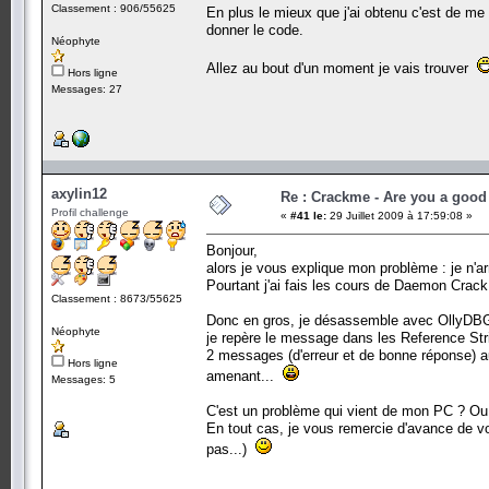
Classement : 906/55625
En plus le mieux que j'ai obtenu c'est de me 
donner le code.
Néophyte
Allez au bout d'un moment je vais trouver
Hors ligne
Messages: 27
axylin12
Re : Crackme - Are you a good
Profil challenge
«
#41 le:
29 Juillet 2009 à 17:59:08 »
Bonjour,
alors je vous explique mon problème : je n'arr
Pourtant j'ai fais les cours de Daemon Crack.
Classement : 8673/55625
Donc en gros, je désassemble avec OllyDBG 
Néophyte
je repère le message dans les Reference Stri
2 messages (d'erreur et de bonne réponse) 
Hors ligne
amenant...
Messages: 5
C'est un problème qui vient de mon PC ? Ou il 
En tout cas, je vous remercie d'avance de v
pas...)