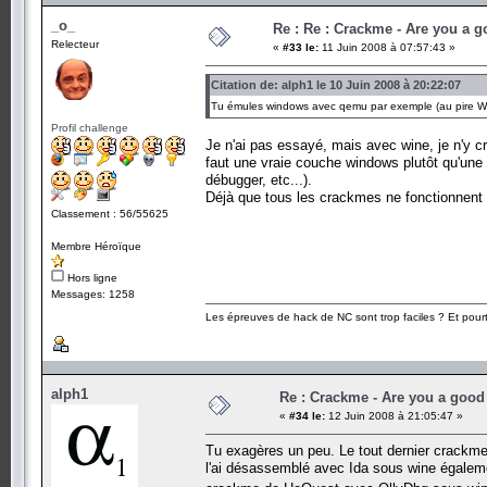
_o_
Re : Re : Crackme - Are you a 
Relecteur
«
#33 le:
11 Juin 2008 à 07:57:43 »
Citation de: alph1 le 10 Juin 2008 à 20:22:07
Tu émules windows avec qemu par exemple (au pire W
Profil challenge
Je n'ai pas essayé, mais avec wine, je n'y cr
faut une vraie couche windows plutôt qu'une é
débugger, etc...).
Déjà que tous les crackmes ne fonctionnent
Classement : 56/55625
Membre Héroïque
Hors ligne
Messages: 1258
Les épreuves de hack de NC sont trop faciles ? Et pourt
alph1
Re : Crackme - Are you a good
«
#34 le:
12 Juin 2008 à 21:05:47 »
Tu exagères un peu. Le tout dernier crackme
l'ai désassemblé avec Ida sous wine également