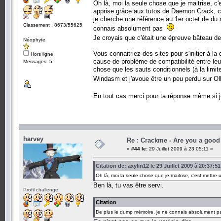
Oh là, moi la seule chose que je maitrise, c'
apprise grâce aux tutos de Daemon Crack, c'
je cherche une référence au 1er octet de d
Classement : 8673/55625
connais absolument pas
Je croyais que c'était une épreuve bâteau
Néophyte
Vous connaitriez des sites pour s'initier à la 
Hors ligne
cause de problème de compatibilité entre leur
Messages: 5
chose que les sauts conditionnels (à la limit
Windasm et j'avoue être un peu perdu sur 
En tout cas merci pour ta réponse même si 
harvey
Re : Crackme - Are you a good
«
#44 le:
29 Juillet 2009 à 23:05:11 »
Citation de: axylin12 le 29 Juillet 2009 à 20:37:51
Oh là, moi la seule chose que je maitrise, c'est mettre u
Ben là, tu vas être servi.
Profil challenge
Citation
De plus le dump mémoire, je ne connais absolument p