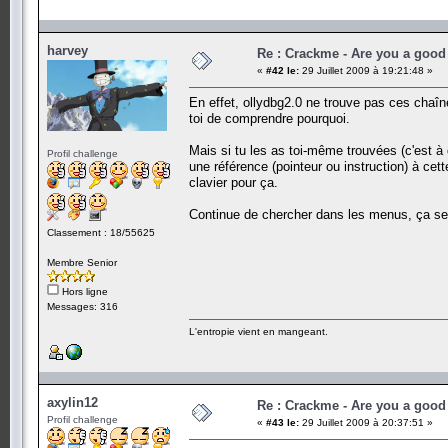
harvey
Re : Crackme - Are you a good
«
#42 le:
29 Juillet 2009 à 19:21:48 »
En effet, ollydbg2.0 ne trouve pas ces chaîne
toi de comprendre pourquoi.
Mais si tu les as toi-même trouvées (c'est à d
Profil challenge
une référence (pointeur ou instruction) à cette 
clavier pour ça.
Continue de chercher dans les menus, ça se
Classement : 18/55625
Membre Senior
Hors ligne
Messages: 316
L'entropie vient en mangeant.
axylin12
Re : Crackme - Are you a good
Profil challenge
«
#43 le:
29 Juillet 2009 à 20:37:51 »