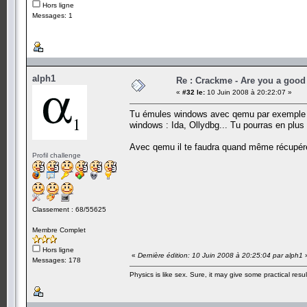
Hors ligne
Messages: 1
alph1
Re : Crackme - Are you a good
«
#32 le:
10 Juin 2008 à 20:22:07 »
Tu émules windows avec qemu par exemple (a
windows : Ida, Ollydbg... Tu pourras en plus
Avec qemu il te faudra quand même récupér
Profil challenge
Classement : 68/55625
Membre Complet
Hors ligne
«
Dernière édition: 10 Juin 2008 à 20:25:04 par alph1
Messages: 178
Physics is like sex. Sure, it may give some practical resu