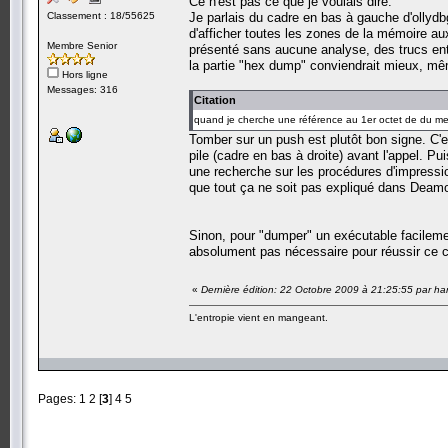
Ce n'est pas ce que je voulais dire.
Classement : 18/55625
Je parlais du cadre en bas à gauche d'ollydbg
d'afficher toutes les zones de la mémoire 
Membre Senior
présenté sans aucune analyse, des trucs ent
la partie "hex dump" conviendrait mieux, même
Hors ligne
Messages: 316
Citation
quand je cherche une référence au 1er octet de du me
Tomber sur un push est plutôt bon signe. C
pile (cadre en bas à droite) avant l'appel. P
une recherche sur les procédures d'impressi
que tout ça ne soit pas expliqué dans Deam
Sinon, pour "dumper" un exécutable facilemen
absolument pas nécessaire pour réussir ce 
«
Dernière édition: 22 Octobre 2009 à 21:25:55 par ha
L'entropie vient en mangeant.
Pages:
1
2
[
3
]
4
5