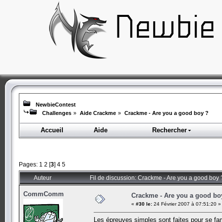
NewbieContest
Challenges
»
Aide Crackme
»
Crackme - Are you a good boy ?
Accueil
Aide
Rechercher
Pages:
1
2
[
3
]
4
5
Auteur
Fil de discussion: Crackme - Are you a good boy 
CommComm
Crackme - Are you a good bo
«
#30 le:
24 Février 2007 à 07:51:20 »
Les épreuves simples sont faites pour se fami