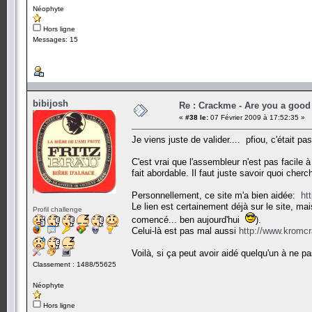
Néophyte
Hors ligne
Messages: 15
bibijosh
Re : Crackme - Are you a good
«
#38 le:
07 Février 2009 à 17:52:35 »
Je viens juste de valider.... pfiou, c'était pa
C'est vrai que l'assembleur n'est pas facile
fait abordable. Il faut juste savoir quoi cherch
Personnellement, ce site m'a bien aidée:
ht
Le lien est certainement déjà sur le site, m
Profil challenge
comencé... ben aujourd'hui
).
Celui-là est pas mal aussi
http://www.kromc
Voilà, si ça peut avoir aidé quelqu'un à ne pa
Classement : 1488/55625
Néophyte
Hors ligne