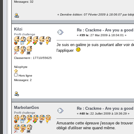
Messages: 32
«
Dernière édition: 07 Février 2009 à 18:06:07 par bibi
Kilzi
Re : Crackme - Are you a good
Profil challenge
«
#39 le:
27 Mai 2009 à 18:04:01 »
Je suis en galère je suis pourtant aller voir
l'appliquer
Classement : 17710/55625
Néophyte
Hors ligne
Messages: 2
MarbolanGos
Re : Crackme - Are you a good
Profil challenge
«
#40 le:
22 Juillet 2009 à 19:36:29 »
Amusante cette épreuve j'essaye de trouver
obligé d'utiliser wine quand même.