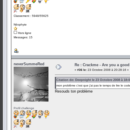
Classement : 5948/55625
Néophyte
Hors ligne
Messages: 15
neverSummeRed
Re : Crackme - Are you a good
«
#36 le:
23 Octobre 2008 à 20:28:16 »
Citation de: Deepnight le 23 Octobre 2008 à 18:
mon problème c'est que j'ai pas le temps de lire le cod
Resouds ton problème
Profil challenge