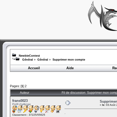
NewbieContest
Général
»
Général
»
Supprimer mon compte
Accueil
Aide
Re
Pages: [
1
]
2
Auteur
Fil de discussion: Supprimer mon comp
frans0023
Supprime
Profil challenge
«
le:
03 Août 
.
Classement : 37225/55625