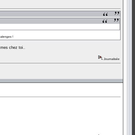
halenges !
kmes chez toi..
Journalisée