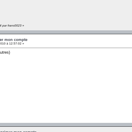
54 par frans0023
»
mer mon compte
010 à 12:57:02 »
utres)