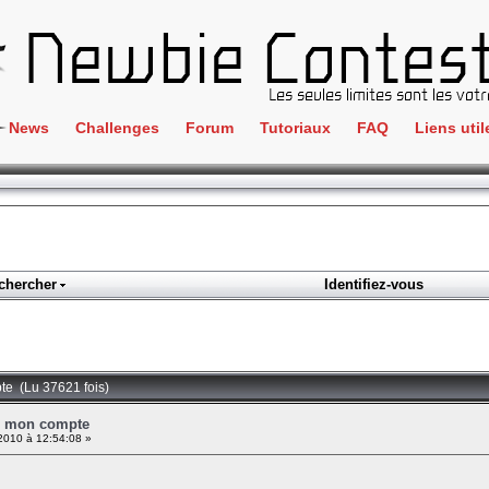
News
Challenges
Forum
Tutoriaux
FAQ
Liens util
Crackme
IRC
ClientSide
Newbi
Cryptographie
Liens
Forensics
chercher
Identifiez-vous
Parten
Hacking
Régle
Logique
Goodi
Programmation
te (Lu 37621 fois)
L'incu
Stéganographie
r mon compte
2010 à 12:54:08 »
Wargame
Tous les challenges