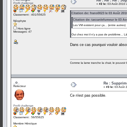
Re : Re : Re : S
Profil challenge
«
#2 le:
03 Août 2010 
Citation de: frans0023 le 03 Août 201
Classement : 401/55625
Citation de: tarzanlefumeur le 03 Ao
Néophyte
Les VM existent pour ça... (entre autres)
Hors ligne
Messages: 47
Oui chez moi il n'y a pas de problème... L
Dans ce cas pourquoi vouloir absol
Comme la lame tranche la chair, le pouvoir ba
_o_
Re : Suppri
Relecteur
«
#3 le:
03 Août 2
Ce n'est pas possible.
Profil challenge
Classement : 56/55625
Membre Héroïque