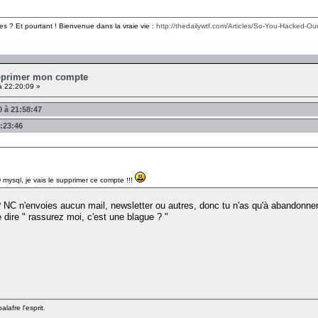
es ? Et pourtant ! Bienvenue dans la vraie vie :
http://thedailywtf.com/Articles/So-You-Hacked-Our
upprimer mon compte
à 22:20:09 »
0 à 21:58:47
4:23:46
ysql, je vais le supprimer ce compte !!!
 NC n'envoies aucun mail, newsletter ou autres, donc tu n'as qu'à abandonner
e dire " rassurez moi, c'est une blague ? "
lafre l'esprit.