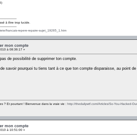
é)
------------------
ssé à être trop lucide.
------------------
ciete/francais-repere-repaire-sujet_19265_1.htm
mer mon compte
010 à 08:36:17 »
pas de possibilité de supprimer ton compte.
de savoir pourquoi tu tiens tant à ce que ton compte disparaisse, au point de c
es ? Et pourtant ! Bienvenue dans la vraie vie :
http://thedailywtf.com/Articles/So-You-Hacked-Our
mer mon compte
010 à 10:51:00 »