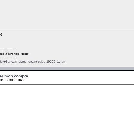
é)
------------------
ssé à être trop lucide.
------------------
ciete/francais-repere-repaire-sujet_19265_1.htm
mer mon compte
010 à 08:28:36 »