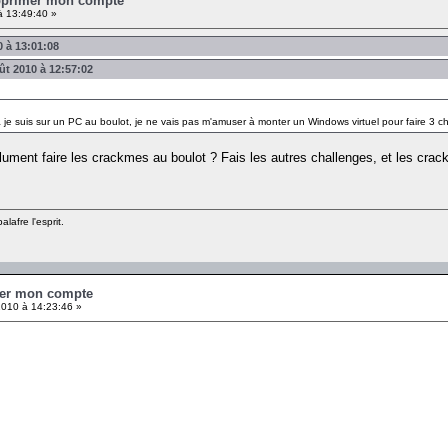
upprimer mon compte
à 13:49:40 »
0 à 13:01:08
ût 2010 à 12:57:02
à je suis sur un PC au boulot, je ne vais pas m'amuser à monter un Windows virtuel pour faire 3 c
ument faire les crackmes au boulot ? Fais les autres challenges, et les crac
lafre l'esprit.
mer mon compte
010 à 14:23:46 »