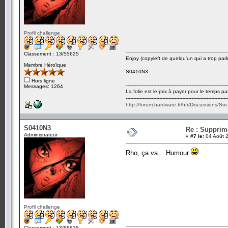
Profil challenge
Classement : 13/55625
Enjoy (copyleft de quelqu'un qui a trop parl
Membre Héroïque
S0410N3
Hors ligne
-------------------------------------------------------------------
Messages: 1264
La folie est le prix à payer pour le temps pa
-------------------------------------------------------------------
http://forum.hardware.fr/hfr/Discussions/So
S0410N3
Re : Suppri
Administrateur
«
#7 le:
04 Août 2
Rho, ça va... Humour
Profil challenge
Classement : 13/55625