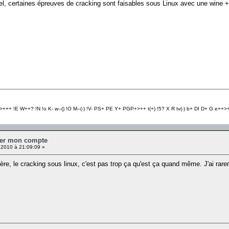
sel, certaines épreuves de cracking sont faisables sous Linux avec une wine +
+++ !E W++? !N !o K- w--() !O M--(-) !V- PS+ PE Y+ PGP+>++ t(+) !5? X R tv(-) b+ DI D+ G e++>++
mer mon compte
 2010 à 21:09:09 »
tière, le cracking sous linux, c'est pas trop ça qu'est ça quand même. J'ai rar