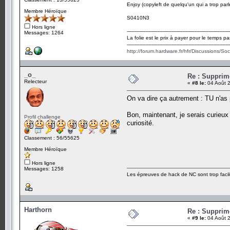
Enjoy (copyleft de quelqu'un qui a trop parl
Membre Héroïque
S0410N3
Hors ligne
-------------------------------------------------------------------
Messages: 1264
La folie est le prix à payer pour le temps pa
-------------------------------------------------------------------
http://forum.hardware.fr/hfr/Discussions/So
_o_
Re : Suppri
Relecteur
«
#8 le:
04 Août 2
On va dire ça autrement : TU n'as 
Bon, maintenant, je serais curieux 
Profil challenge
curiosité.
Classement : 56/55625
Membre Héroïque
Hors ligne
Messages: 1258
Les épreuves de hack de NC sont trop facil
Harthorn
Re : Suppri
«
#9 le:
04 Août 2