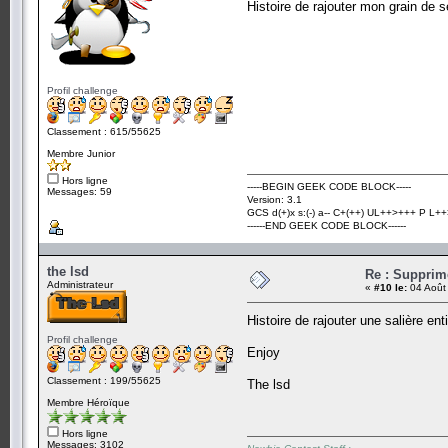
Histoire de rajouter mon grain de 
Profil challenge
Classement : 615/55625
Membre Junior
Hors ligne
-----BEGIN GEEK CODE BLOCK-----
Messages: 59
Version: 3.1
GCS d(+)x s:(-) a-- C+(++) UL++>+++ P L++>
------END GEEK CODE BLOCK------
the lsd
Re : Suppri
Administrateur
«
#10 le:
04 Août
Histoire de rajouter une salière en
Profil challenge
Enjoy
Classement : 199/55625
The lsd
Membre Héroïque
Hors ligne
Messages: 3102