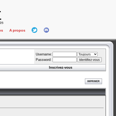
es
A propos
L'équipe
e Connect
Hall Of Fame
Username:
Password:
Inscrivez-vous
aires
ment
IMPRIMER
es
bateur