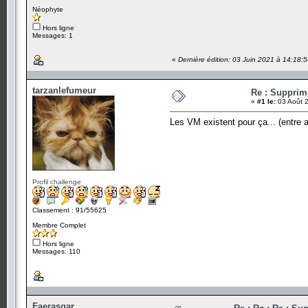
Néophyte
Hors ligne
Messages: 1
«
Dernière édition: 03 Juin 2021 à 14:18:
tarzanlefumeur
Re : Suppri
«
#1 le:
03 Août 2
Les VM existent pour ça... (entre a
Profil challenge
Classement : 91/55625
Membre Complet
Hors ligne
Messages: 110
Faerasgar