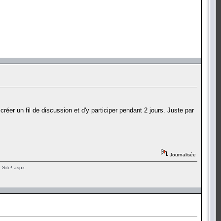
réer un fil de discussion et d'y participer pendant 2 jours. Juste par
Journalisée
-Site!.aspx