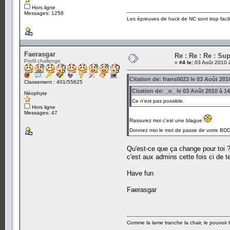
Hors ligne
Messages: 1258
Les épreuves de hack de NC sont trop facil
Faerasgar
Re : Re : Re : S
Profil challenge
«
#4 le:
03 Août 2010 
Citation de: frans0023 le 03 Août 201
Classement : 401/55625
Citation de: _o_ le 03 Août 2010 à 1
Néophyte
Ce n'est pas possible.
Hors ligne
Messages: 47
Rassurez moi c'est une blague
Donnez moi le mot de passe de votre BDD m
Qu'est-ce que ça change pour toi ?
c'est aux admins cette fois ci de t
Have fun
Faerasgar
Comme la lame tranche la chair, le pouvoir ba