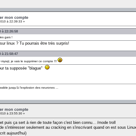
mer mon compte
010 à 22:39:33 »
0 à 22:26:58
es gars !
sur linux ? Tu pourrais être très surpris!
0 à 21:58:47
ysql, je vais le supprimer ce compte !!!
 pour ta supposée "blague"
sible jusqu'à l'explosion des neurones ...
mer mon compte
010 à 23:55:30 »
 puis ça sert à rien de toute façon c'est bien connu... /mode troll
t de s'intéresser seulement au cracking en s'inscrivant quand on est sous Linux
crit aujourd'hui)