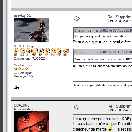
mathgl24
Re : Suppri
«
#5 le:
03 Août 2
Citation de: frans0023 le 03 Août 201
PS: pensez quand même au monde linux l
Et tu crois que tu es le seul à être 
Profil challenge
Citation de: frans0023 le 03 Août 201
Classement : 71/55625
Donnez moi le mot de passe de votre BDD m
Membre Senior
Au fait, tu t'es trompé de smiley
Hors ligne
Messages: 257
Rien n'est impossible dans la mesure du pos
S0410N3
Re : Suppri
Administrateur
«
#6 le:
03 Août 2
Linux ça rame (surtout sous KDE) et
Et puis faudra m'expliquer l'intérê
chercheur de merde
(Il s'est ins