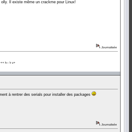
 olly. Il existe même un crackme pour Linux!
Journalisée
+ h-- !r z+
ement à rentrer des serials pour installer des packages
Journalisée