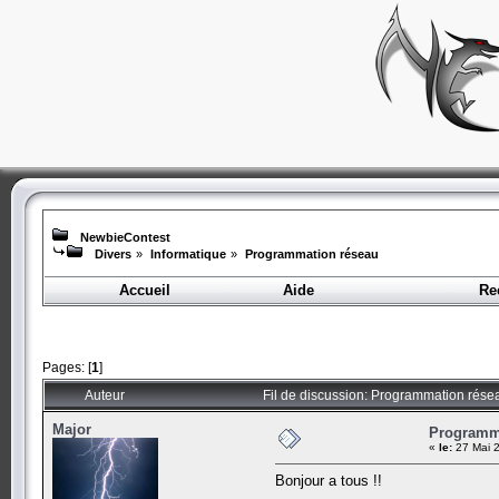
NewbieContest
Divers
»
Informatique
»
Programmation réseau
Accueil
Aide
Re
Pages: [
1
]
Auteur
Fil de discussion: Programmation rése
Major
Programm
«
le:
27 Mai 2
Bonjour a tous !!