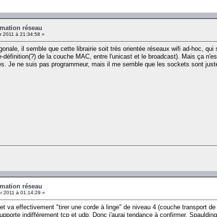
mation réseau
r 2011 à 21:34:58 »
gonale, il semble que cette librairie soit très orientée réseaux wifi ad-hoc, qu
-définition(?) de la couche MAC, entre l'unicast et le broadcast). Mais ça n'e
ires. Je ne suis pas programmeur, mais il me semble que les sockets sont just
mation réseau
r 2011 à 01:14:29 »
 va effectivement "tirer une corde à linge" de niveau 4 (couche transport de l
upporte indifférement tcp et udp. Donc j'aurai tendance à confirmer, Spaulding