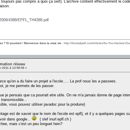
toujours pas compris à quoi ça sert). L'archive contient effectivement le code
aison.
es/2009/4388/EPFL_TH4388.pdf
es ? Et pourtant ! Bienvenue dans la vraie vie :
http://thedailywtf.com/Articles/So-You-Hacked-Our
mation réseau
r 2011 à 13:58:56 »
ce qu'on a du faire un projet a l'ecole..... La prof nous les a passees.
i, je me permets de les passer.
que je pensais que ca pourrait etre utile. On ne m'a jamais donne de page intern
 transmissible...
sible, vous pouvez utiliser javadoc pour la produire)
age est de savoir que le nom de l'ecole est epfl), et il y a quelques pages sur
 voir dans google...
( slef inurl:epfl.ch )
chee, mais c'est un peu longuet hein?