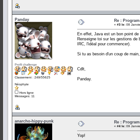
Panday
Re : Program
«
#3 le:
08 Janvie
En effet, Java est un bon point de
Renseigne toi sur les gestions de 
IRC, l'idéal pour commencer).
Si tu as besoin d'un coup de main,
Profil challenge
Cdlt,
Classement : 249/55625
Panday.
Néophyte
Hors ligne
Messages: 11
anarcho-hippy-punk
Re : Program
«
#4 le:
09 Janvie
Yop!