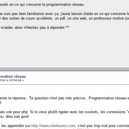
seils en ce qui concerne la programmation réseau.
e ne suis pas bien familiarisé avec ça, j'aurai besoin d'aide en ce qui concern
r des sortes de cours accélérés, un pdf, un site web, un professeur motivé (oui
m'aider, alors n'hésitez pas à répondre ^^
mmation réseau
2010 à 10:54:48 »
tente la réponse.. Ta question n'est pas très précise.. Programmation réseau 
D
rais voir pour php. Si tu veux plutôt rigoler avec les sockets, les connexions "r
 ou dieu sait quoi!
x les apprendre sur
http://www.siteduzero.com
, c'est pas trop mal pour comm