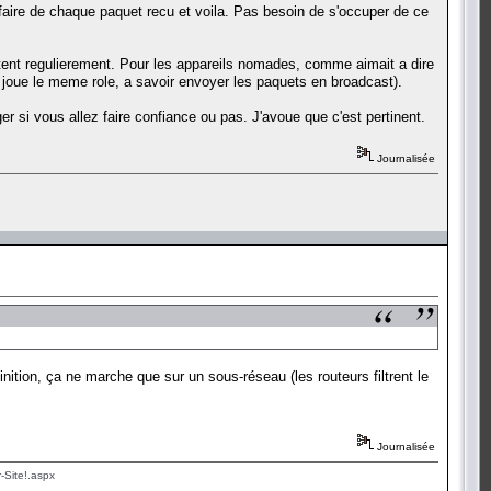
 faire de chaque paquet recu et voila. Pas besoin de s'occuper de ce
tent regulierement. Pour les appareils nomades, comme aimait a dire
ca joue le meme role, a savoir envoyer les paquets en broadcast).
r si vous allez faire confiance ou pas. J'avoue que c'est pertinent.
Journalisée
inition, ça ne marche que sur un sous-réseau (les routeurs filtrent le
Journalisée
-Site!.aspx