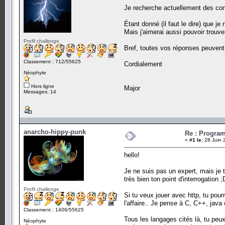
Je recherche actuellement des con
Étant donné (il faut le dire) que j
Mais j'aimerai aussi pouvoir trouve
Profil challenge
Bref, toutes vos réponses peuvent 
Classement : 712/55625
Cordialement
Néophyte
Hors ligne
Major
Messages: 14
anarcho-hippy-punk
Re : Progra
«
#1 le:
28 Juin 
hello!
Je ne suis pas un expert, mais je 
très bien ton point d'interrogation ;
Profil challenge
Si tu veux jouer avec http, tu pour
l'affaire.. Je pense à C, C++, java
Classement : 1406/55625
Tous les langages cités là, tu peu
Néophyte