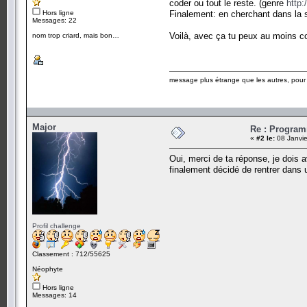
coder ou tout le reste. (genre
http
Hors ligne
Finalement: en cherchant dans la se
Messages: 22
Voilà, avec ça tu peux au moins 
nom trop criard, mais bon…
message plus étrange que les autres, pour a
Major
Re : Program
«
#2 le:
08 Janvie
Oui, merci de ta réponse, je dois a
finalement décidé de rentrer dans u
Profil challenge
Classement : 712/55625
Néophyte
Hors ligne
Messages: 14