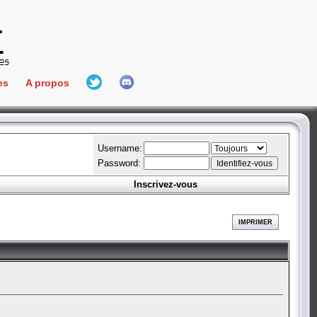
es
A propos
L'équipe
e Connect
Hall Of Fame
Username:
Password:
Inscrivez-vous
aires
ment
IMPRIMER
es
bateur