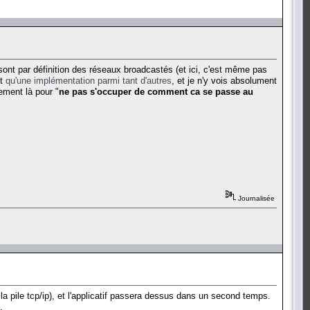
i sont par définition des réseaux broadcastés (et ici, c'est même pas
st
qu'une implémentation parmi tant d'autres
, et je n'y vois absolument
ement là pour "
ne pas s'occuper de comment ca se passe au
Journalisée
a pile tcp/ip), et l'applicatif passera dessus dans un second temps.
.