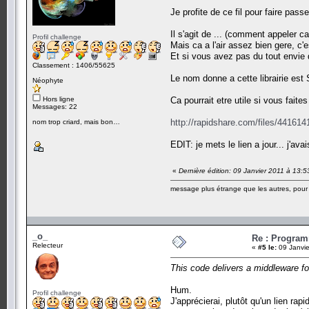
Je profite de ce fil pour faire passe
Il s'agit de ... (comment appeler
Profil challenge
Mais ca a l'air assez bien gere, c
Et si vous avez pas du tout envie d
Classement : 1406/55625
Le nom donne a cette librairie est 
Néophyte
Hors ligne
Ca pourrait etre utile si vous faite
Messages: 22
http://rapidshare.com/files/4416141
nom trop criard, mais bon…
EDIT: je mets le lien a jour... j'ava
«
Dernière édition: 09 Janvier 2011 à 13:
message plus étrange que les autres, pour a
_o_
Re : Program
Relecteur
«
#5 le:
09 Janvie
This code delivers a middleware fo
Hum.
Profil challenge
J'apprécierai, plutôt qu'un lien rap