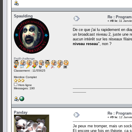
Spaulding
Re : Program
«
#8 le:
11 Janvie
De ce que j'ai lu rapidement en dia
un broadcast niveau 2, juste une re
aucun intérêt sur les réseaux fila
niveau reseau
", non ?
Profil challenge
Classement : 11/55625
Membre Complet
Hors ligne
Messages: 190
---------------
Panday
Re : Program
«
#9 le:
12 Janvie
Je peux me tromper, mais un socket
Et encore une fois en théorie, ça s