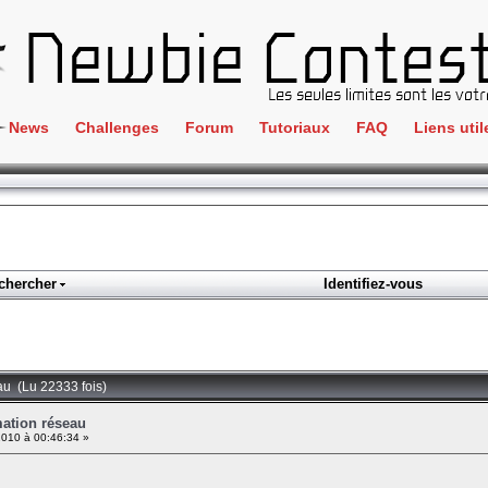
News
Challenges
Forum
Tutoriaux
FAQ
Liens util
Crackme
IRC
ClientSide
Newbi
Cryptographie
Liens
Forensics
chercher
Identifiez-vous
Parten
Hacking
Régle
Logique
Goodi
Programmation
au (Lu 22333 fois)
L'incu
Stéganographie
ation réseau
010 à 00:46:34 »
Wargame
Tous les challenges