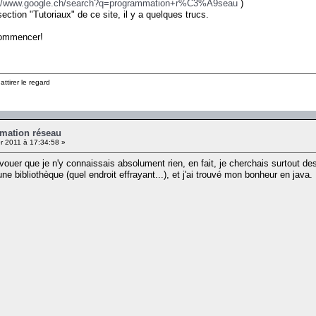
://www.google.ch/search?q=programmation+r%C3%A9seau
)
ction "Tutoriaux" de ce site, il y a quelques trucs.
commencer!
ttirer le regard
mation réseau
r 2011 à 17:34:58 »
vouer que je n'y connaissais absolument rien, en fait, je cherchais surtout des
ne bibliothèque (quel endroit effrayant...), et j'ai trouvé mon bonheur en java.