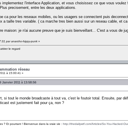
us implementez l'interface Application, et vous choisissez ce que vous voulez
 Plus precisement, entre les deux applications.
ppe ca pour les reseaux mobiles, ou les usagers se connectent puis deconnec
ux a taille tres variable. ( ca marche tres bien aussi sur un reseau cable, et 
maison: je n'ai aucune preuve que je suis bienveillant... C'est a vous de juge
27:31 par anarcho-hippy-punk
»
ttirer le regard
rammation réseau
2011 à 15:00:41 »
 Janvier 2011 à 13:58:56
, si tout le monde broadcaste à tout va, c'est le foutoir total. Ensuite, par déf
lticast est justement fait pour ça, non ?
es ? Et pourtant ! Bienvenue dans la vraie vie :
http://thedailywtf.com/Articles/So-You-Hacked-Our