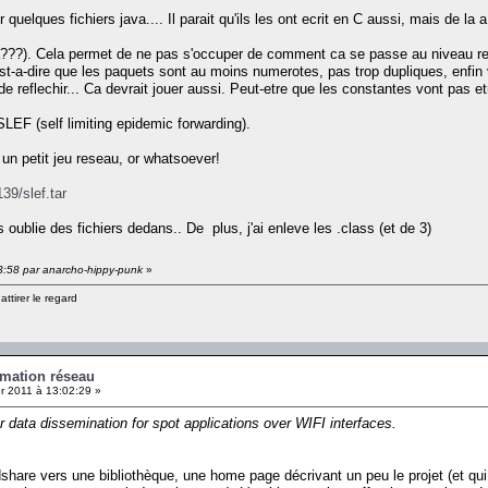
r quelques fichiers java.... Il parait qu'ils les ont ecrit en C aussi, mais de la 
 ca???). Cela permet de ne pas s'occuper de comment ca se passe au niveau re
'est-a-dire que les paquets sont au moins numerotes, pas trop dupliques, enfin
e reflechir... Ca devrait jouer aussi. Peut-etre que les constantes vont pas e
SLEF (self limiting epidemic forwarding).
s un petit jeu reseau, or whatsoever!
39/slef.tar
is oublie des fichiers dedans.. De plus, j'ai enleve les .class (et de 3)
53:58 par anarcho-hippy-punk
»
ttirer le regard
mation réseau
r 2011 à 13:02:29 »
r data dissemination for spot applications over WIFI interfaces.
idshare vers une bibliothèque, une home page décrivant un peu le projet (et qui 