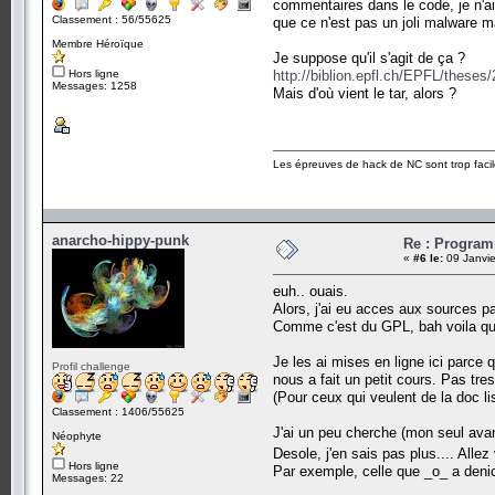
commentaires dans le code, je n'ai 
Classement : 56/55625
que ce n'est pas un joli malware m
Membre Héroïque
Je suppose qu'il s'agit de ça ?
Hors ligne
http://biblion.epfl.ch/EPFL/thes
Messages: 1258
Mais d'où vient le tar, alors ?
Les épreuves de hack de NC sont trop facil
anarcho-hippy-punk
Re : Program
«
#6 le:
09 Janvie
euh.. ouais.
Alors, j'ai eu acces aux sources par
Comme c'est du GPL, bah voila quo
Je les ai mises en ligne ici parce 
Profil challenge
nous a fait un petit cours. Pas tres
(Pour ceux qui veulent de la doc li
Classement : 1406/55625
J'ai un peu cherche (mon seul avant
Néophyte
Desole, j'en sais pas plus.... Allez
Hors ligne
Par exemple, celle que _o_ a deni
Messages: 22