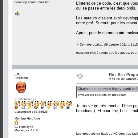
nom trop criard, mais bon…
L'interet de ce code, c'est que vo
qui se passe entre les deux ordis.
Les auteurs disaient avoir develo
notre prof. Surtout, pour les resea
Apres, pour le commentaire malware 
«
Dernière édition: 09 Janvier 2011 à 14:
message plus étrange que les autres, pour a
_o_
Re : Re : Prog
Relecteur
«
#7 le:
09 Janvier 
Citation de: anarcho-hippy-punk le 09
envoyer les paquets en broadcast
Profil challenge
Je trouve ça très moche. D'une part
broadcast). Et pour finir, ben... mu
Classement : 56/55625
Membre Héroïque
Hors ligne
Messages: 1258
Les épreuves de hack de NC sont trop facil