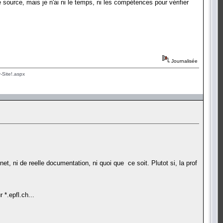
 source, mais je n'ai ni le temps, ni les compétences pour vérifier
Journalisée
-Site!.aspx
et, ni de reelle documentation, ni quoi que ce soit. Plutot si, la prof
 *.epfl.ch...