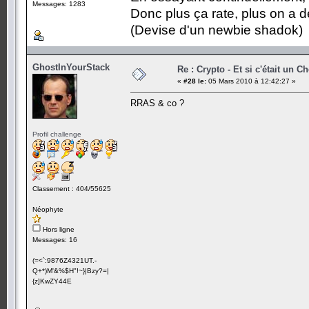
Messages: 1283
Donc plus ça rate, plus on a
(Devise d'un newbie shadok)
GhostInYourStack
Re : Crypto - Et si c'était un C
«
#28 le:
05 Mars 2010 à 12:42:27 »
RRAS & co ?
Profil challenge
Classement : 404/55625
Néophyte
Hors ligne
Messages: 16
(=<`:9876Z4321UT.-
Q+*)M'&%$H"!~}|Bzy?=|
{z]KwZY44E