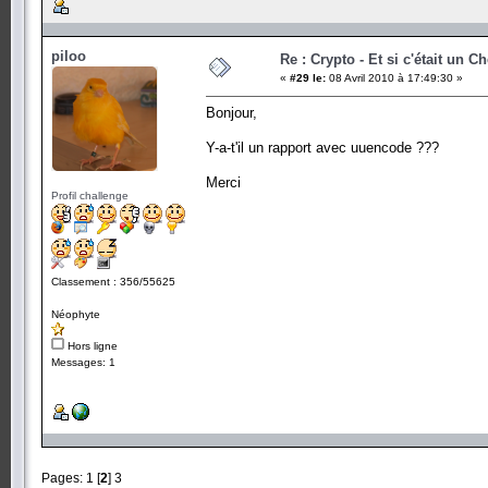
piloo
Re : Crypto - Et si c'était un C
«
#29 le:
08 Avril 2010 à 17:49:30 »
Bonjour,
Y-a-t'il un rapport avec uuencode ???
Merci
Profil challenge
Classement : 356/55625
Néophyte
Hors ligne
Messages: 1
Pages:
1
[
2
]
3