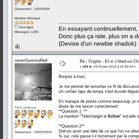
Classement : 103/55625
Membre Héroïque
Hors ligne
En essayant continuellement, on
Messages: 1283
Donc plus ça rate, plus on a
(Devise d'un newbie shadok)
neverSummeRed
Re : Crypto - Et si c'était un C
«
#25 le:
25 Février 2010 à 00:29:24 »
Bonjour à tous,
Je me permet de remonter ce fil de discussi
Un certain laps de temps s'est écoulé depuis 
En manque de pistes comme beaucoup, je me 
doute de me lancer correctement
Profil challenge
**Question 1 :**
La mention "Télécharger le
fichier
" est-elle 
**Question 2**
Doit-on avoir une idée de ce que l'on va obte
Classement : 1965/55625
Si oui, cela passe t-il forcément par la comp