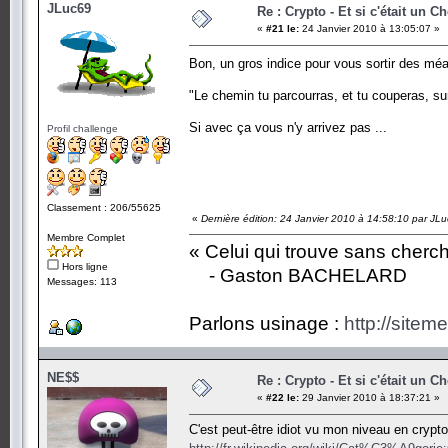
JLuc69
Re : Crypto - Et si c'était un C
«
#21 le:
24 Janvier 2010 à 13:05:07 »
Bon, un gros indice pour vous sortir des m
"Le chemin tu parcourras, et tu couperas, su
Si avec ça vous n'y arrivez pas ...
Profil challenge
Classement : 206/55625
«
Dernière édition: 24 Janvier 2010 à 14:58:10 par JL
Membre Complet
« Celui qui trouve sans cherc
Hors ligne
- Gaston BACHELARD
Messages: 113
Parlons usinage :
http://siteme
NE$$
Re : Crypto - Et si c'était un C
«
#22 le:
29 Janvier 2010 à 18:37:21 »
C'est peut-être idiot vu mon niveau en crypto 