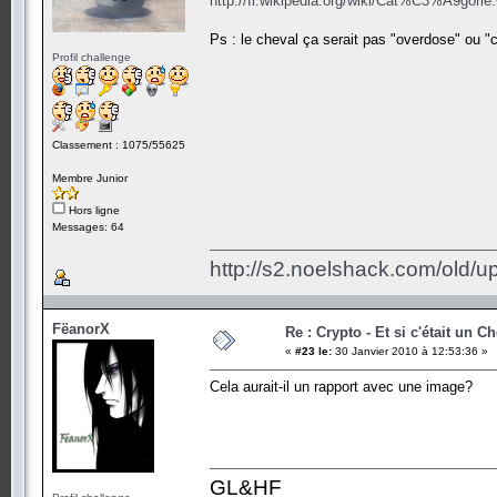
http://fr.wikipedia.org/wiki/Cat%C3%A9g
Ps : le cheval ça serait pas "overdose" ou "
Profil challenge
Classement : 1075/55625
Membre Junior
Hors ligne
Messages: 64
http://s2.noelshack.com/old/
FëanorX
Re : Crypto - Et si c'était un C
«
#23 le:
30 Janvier 2010 à 12:53:36 »
Cela aurait-il un rapport avec une image?
GL&HF