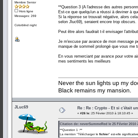
Membre Senior
**Question 3 (A l'adresse des autres personn
Hors ligne
Est-ce que quelqu'un a réussi à deviner à q
Messages: 269
Si la réponse se trouvait négative, alors cela
selon Jluc69), seraient encore trop obscurs.
Colorblind night
Peut être alors faudrait t-il envisager l'attr
Je m'excuse par avance de mon message peu 
manque de sommeil prolongé que vous me t
En vous remerciant par avance pour votre ai
mes sentiments les meilleurs
Never the sun lights up my do
Black remains my mansion.
JLuc69
Re : Re : Crypto - Et si c'était 
«
#26 le:
25 Février 2010 à 18:10:45 »
Citation de: neverSummeRed le 25 Février 2010 
**Question 1 :**
La mention "Télécharger le
fichier
" est-elle significati