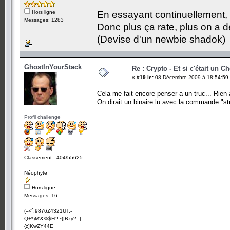
Hors ligne
En essayant continuellement, on
Messages: 1283
Donc plus ça rate, plus on a
(Devise d'un newbie shadok)
GhostInYourStack
Re : Crypto - Et si c'était un C
«
#19 le:
08 Décembre 2009 à 18:54:59
Cela me fait encore penser a un truc... Rien
On dirait un binaire lu avec la commande "st
Profil challenge
Classement : 404/55625
Néophyte
Hors ligne
Messages: 16
(=<`:9876Z4321UT.-
Q+*)M'&%$H"!~}|Bzy?=|
{z]KwZY44E