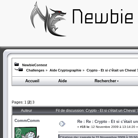
NewbieContest
Challenges
»
Aide Cryptographie
»
Crypto - Et si c'était un Cheval 
Accueil
Aide
Rechercher
Pages:
1
[
2
]
3
Auteur
Fil de discussion: Crypto - Et si c'était un Cheval
CommComm
Re : Re : Crypto - Et si c'était 
«
#15 le:
12 Novembre 2009 à 13:14:20 »
Citation de: zamale le 11 Novembre 2009 à 20:50