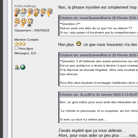
Profil challenge
Non, la phrase mystère est simplement trop l
Citation de: neverSummeRed le 25 Février 2010 
**Question 2**
Doit-on avoir une idée de ce que l'on va obtenir ??
Classement : 206/55625
Si oui, cela passe t-il forcément par la compréhension d
Membre Complet
Non plus
, ce que vous trouverez n'a rien à
Hors ligne
Messages: 113
Citation de: neverSummeRed le 25 Février 2010 
**Question 3 (A l'adresse des autres personnes sur cet
Est-ce que quelqu'un a réussi à deviner à quoi corres
Si la réponse se trouvait négative, alors cela voudrait 
trop obscurs.
Peut être alors faudrait t-il envisager l'attribution don
Citation de: JLuc69 le 24 Janvier 2010 à 13:05:07
Bon, un gros indice pour vous sortir des méandres de 
"Le chemin tu parcourras, et tu couperas, sur ton chev
Si avec ça vous n'y arrivez pas ...
J'avais espéré que ça vous aiderais...
Alors, pour vous aider un peu plus : .....rras,