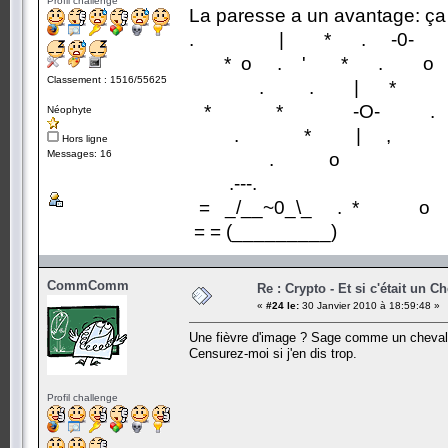
Profil challenge
La paresse a un avantage: ça
. | * . -0-
* o . ' * . o
Classement : 1516/55625
. . | *
* * -O- .
Néophyte
. * | ,
Hors ligne
Messages: 16
. o
.---.
= _/__~0_\_ . * o
= = (_________)
CommComm
Re : Crypto - Et si c'était un C
«
#24 le:
30 Janvier 2010 à 18:59:48 »
Une fièvre d'image ? Sage comme un cheval
Censurez-moi si j'en dis trop.
Profil challenge