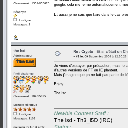
Classement : 13514/55625
google, cela me ferme automatiquement mes
Néophyte
Et aussi je ne sais que faire dans le cas pr
Hors ligne
Messages: 2
the lsd
Re : Crypto - Et si c'était un C
Administrateur
«
#2 le:
09 Septembre 2009 à 12:20:29 
Je viens d'essayer, par précaution, mais le c
d'autres versions de FF ou IE plantent.
Profil challenge
Mais j'imagine que ça ne fait pas partie de l'
Enjoy
The lsd
Classement : 199/55625
Membre Héroïque
Newbie Contest Staff :
Hors ligne
Messages: 3102
The lsd - Th3_l5D (IRC)
Statut :
poulping for fun & profit