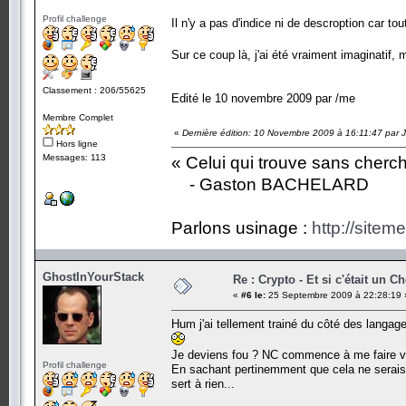
Profil challenge
Il n'y a pas d'indice ni de descroption car tou
Sur ce coup là, j'ai été vraiment imaginatif,
Classement : 206/55625
Edité le 10 novembre 2009 par /me
Membre Complet
«
Dernière édition: 10 Novembre 2009 à 16:11:47 par 
Hors ligne
Messages: 113
« Celui qui trouve sans cherc
- Gaston BACHELARD
Parlons usinage :
http://siteme
GhostInYourStack
Re : Crypto - Et si c'était un C
«
#6 le:
25 Septembre 2009 à 22:28:19 
Hum j'ai tellement trainé du côté des langag
Je deviens fou ? NC commence à me faire 
Profil challenge
En sachant pertinemment que cela ne serais 
sert à rien...