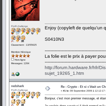
Profil challenge
Enjoy (copyleft de quelqu'un qu
S0410N3
Classement : 13/55625
-------------------------------------------
Membre Héroïque
La folie est le prix à payer po
Hors ligne
-------------------------------------------
Messages: 1264
http://forum.hardware.fr/hfr/D
sujet_19265_1.htm
redshark
Re : Crypto - Et si c'était un C
Profil challenge
«
#1 le:
09 Septembre 2009 à 12:12:17 
Bonjour, c'est mon premier message, et étant
Je voulais donc savoir si il était normal qu'