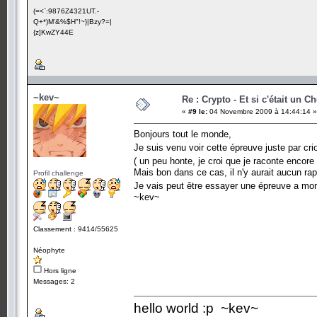
(=<`:9876Z4321UT.-
Q+*)M'&%$H"!~}|Bzy?=|
{z]KwZY44E
~kev~
Re : Crypto - Et si c'était un C
«
#9 le:
04 Novembre 2009 à 14:44:14 »
Bonjours tout le monde,
Je suis venu voir cette épreuve juste par cri
( un peu honte, je croi que je raconte encor
Mais bon dans ce cas, il n'y aurait aucun rapp
Profil challenge
Je vais peut être essayer une épreuve a m
~kev~
Classement : 9414/55625
Néophyte
Hors ligne
Messages: 2
hello world :p ~kev~