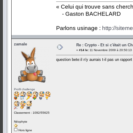
« Celui qui trouve sans cherc
- Gaston BACHELARD
Parlons usinage :
http://siteme
zamale
Re : Crypto - Et si c'était un C
«
#14 le:
11 Novembre 2009 à 20:50:13 
question bete:il n'y aurrais t-il pas un rappo
Profil challenge
Classement : 1092/55625
Néophyte
Hors ligne