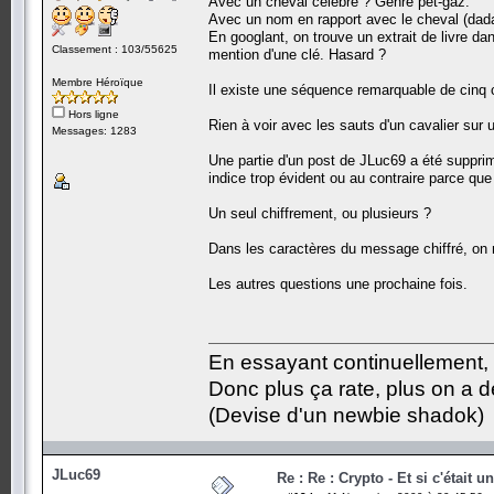
Avec un cheval célèbre ? Genre pet-gaz.
Avec un nom en rapport avec le cheval (dada,
En googlant, on trouve un extrait de livre dans
Classement : 103/55625
mention d'une clé. Hasard ?
Membre Héroïque
Il existe une séquence remarquable de cinq c
Hors ligne
Rien à voir avec les sauts d'un cavalier sur 
Messages: 1283
Une partie d'un post de JLuc69 a été supprim
indice trop évident ou au contraire parce que
Un seul chiffrement, ou plusieurs ?
Dans les caractères du message chiffré, on n
Les autres questions une prochaine fois.
En essayant continuellement, on
Donc plus ça rate, plus on a
(Devise d'un newbie shadok)
JLuc69
Re : Re : Crypto - Et si c'était 