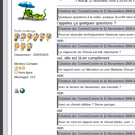
«
#13 le:
11 Novembre 2009 à 20:45:56 »
Citation de: CommComm le 11 Novembre 2009 à
Quelques questions à la volée, puisque JLuc69 vient de
t'appeles ça
quelques questions
?
Citation de: CommComm le 11 Novembre 2009 à
Profil challenge
Peut-on résoudre techniquement l'épreuve sans avoir com
non
Citation de: CommComm le 11 Novembre 2009 à
La majuscule de Cheval est-elle importante ?
Classement : 206/55625
oui, elle est là en complément
Citation de: CommComm le 11 Novembre 2009 à
Membre Complet
Un rapport avec un Monsieur ou une Madame Cheval 
Hors ligne
non
Messages: 113
Citation de: CommComm le 11 Novembre 2009 à
Avec le facteur de Hauterives, par exemple ?
non
Citation de: CommComm le 11 Novembre 2009 à
Avec un cheval célèbre ? Genre pet-gaz.
oui
Citation de: CommComm le 11 Novembre 2009 à
Avec un nom en rapport avec le cheval (dada, oxer...)
non
Citation de: CommComm le 11 Novembre 2009 à