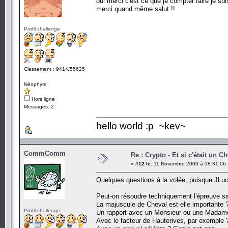
oui merci c'est ce que je compter faire je sui
merci quand même salut !!
Profil challenge
Classement : 9414/55625
Néophyte
Hors ligne
Messages: 2
hello world :p ~kev~
CommComm
Re : Crypto - Et si c'était un C
«
#12 le:
11 Novembre 2009 à 18:31:06 
Quelques questions à la volée, puisque JLuc6
Peut-on résoudre techniquement l'épreuve san
La majuscule de Cheval est-elle importante 
Profil challenge
Un rapport avec un Monsieur ou une Madam
Avec le facteur de Hauterives, par exemple 