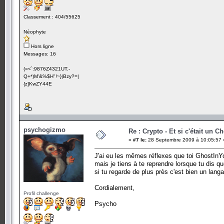
Classement : 404/55625
Néophyte
Hors ligne
Messages: 16
(=<`:9876Z4321UT.-
Q+*)M'&%$H"!~}|Bzy?=|
{z]KwZY44E
psychogizmo
Re : Crypto - Et si c'était un C
«
#7 le:
28 Septembre 2009 à 10:05:57 
J'ai eu les mêmes réflexes que toi GhostInY
mais je tiens à te reprendre lorsque tu dis q
si tu regarde de plus près c'est bien un lang
Cordialement,
Profil challenge
Psycho