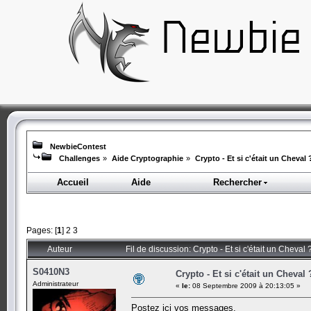
NewbieContest
Challenges
»
Aide Cryptographie
»
Crypto - Et si c'était un Cheval 
Accueil
Aide
Rechercher
Pages: [
1
]
2
3
Auteur
Fil de discussion: Crypto - Et si c'était un Cheval
S0410N3
Crypto - Et si c'était un Cheval 
Administrateur
«
le:
08 Septembre 2009 à 20:13:05 »
Postez ici vos messages.