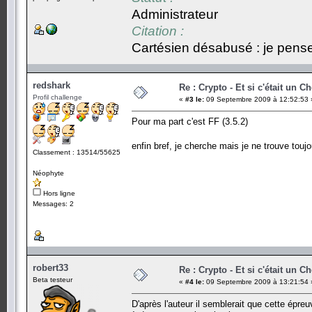
Administrateur
Citation :
Cartésien désabusé : je pense,
redshark
Re : Crypto - Et si c'était un C
Profil challenge
«
#3 le:
09 Septembre 2009 à 12:52:53 
Pour ma part c'est FF (3.5.2)
enfin bref, je cherche mais je ne trouve to
Classement : 13514/55625
Néophyte
Hors ligne
Messages: 2
robert33
Re : Crypto - Et si c'était un C
Beta testeur
«
#4 le:
09 Septembre 2009 à 13:21:54 
D'après l'auteur il semblerait que cette épreu