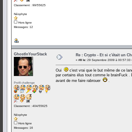
Classement : 99/55625
Néophyte
Hors ligne
Messages: 12
GhostInYourStack
Re : Crypto - Et si c'était un C
«
#8 le:
29 Septembre 2009 à 00:57:33 
Oui
c'est vrai que le but même de ce lan
par certains élus tout comme le brainFuck . 
avant de me faire rabrouer
.
Profil challenge
Classement : 404/55625
Néophyte
Hors ligne
Messages: 16