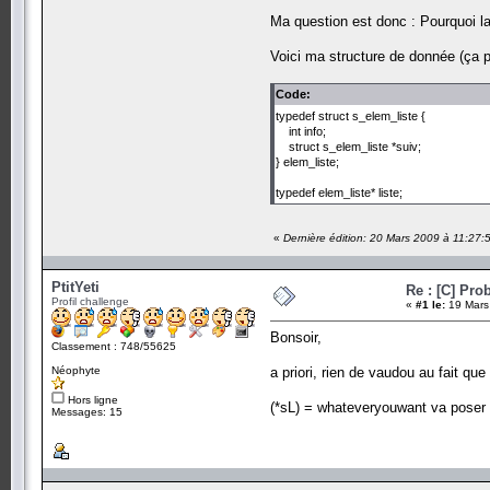
Ma question est donc : Pourquoi l
Voici ma structure de donnée (ça peu
Code:
typedef struct s_elem_liste {
int info;
struct s_elem_liste *suiv;
} elem_liste;
typedef elem_liste* liste;
«
Dernière édition: 20 Mars 2009 à 11:27:
PtitYeti
Re : [C] Pr
Profil challenge
«
#1 le:
19 Mars
Bonsoir,
Classement : 748/55625
Néophyte
a priori, rien de vaudou au fait que
Hors ligne
(*sL) = whateveryouwant va poser p
Messages: 15