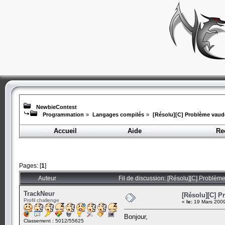
NewbieContest
Programmation
»
Langages compilés
»
[Résolu][C] Problème vau
Accueil
Aide
Re
Pages: [
1
]
Auteur
Fil de discussion: [Résolu][C] Problèm
TrackNeur
[Résolu][C] 
Profil challenge
«
le:
19 Mars 2009
Bonjour,
Classement : 5012/55625