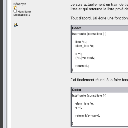
Néophyte
Je suis actuellement en train de tra
liste et qui retourne la liste privé
Hors ligne
Messages: 2
Tout d'abord, j'ai écrie une fonctio
Code:
liste* suite (const liste l){
liste *sL;
elem_liste *e;
e = l;
(*sL)=e->suiv;
return sL;
}
J'ai finalement réussi à la faire fon
Code:
liste* suite (const liste l){
elem_liste *e;
e = l;
return &(e->suiv);
}