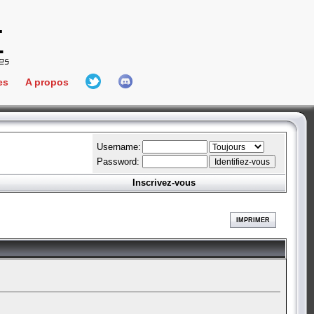
es
A propos
L'équipe
e Connect
Hall Of Fame
Username:
Password:
Inscrivez-vous
aires
ment
IMPRIMER
es
bateur