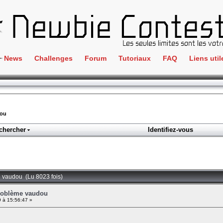
News
Challenges
Forum
Tutoriaux
FAQ
Liens util
Crackme
IRC
ClientSide
Newbi
Cryptographie
Liens
dou
Forensics
chercher
Identifiez-vous
Parten
Hacking
Régle
Logique
Goodi
Programmation
e vaudou (Lu 8023 fois)
L'incu
Stéganographie
Problème vaudou
 à 15:56:47 »
Wargame
Tous les challenges