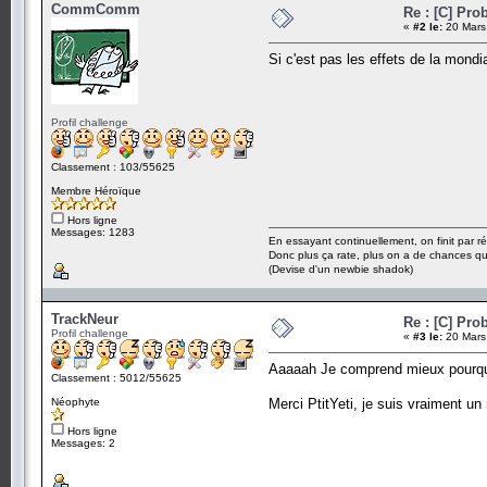
CommComm
Re : [C] Pr
«
#2 le:
20 Mars
Si c'est pas les effets de la mondi
Profil challenge
Classement : 103/55625
Membre Héroïque
Hors ligne
Messages: 1283
En essayant continuellement, on finit par ré
Donc plus ça rate, plus on a de chances q
(Devise d'un newbie shadok)
TrackNeur
Re : [C] Pr
Profil challenge
«
#3 le:
20 Mars
Aaaaah Je comprend mieux pourquoi 
Classement : 5012/55625
Néophyte
Merci PtitYeti, je suis vraiment un
Hors ligne
Messages: 2