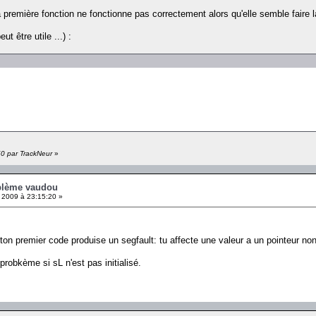
a première fonction ne fonctionne pas correctement alors qu'elle semble fair
t être utile ...) :
50 par TrackNeur
»
oblème vaudou
 2009 à 23:15:20 »
 ton premier code produise un segfault: tu affecte une valeur a un pointeur non 
robkème si sL n'est pas initialisé.