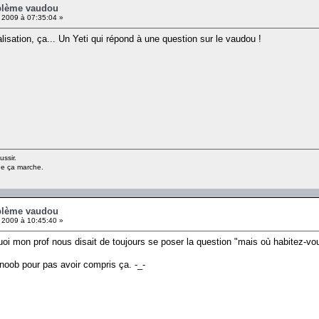
oblème vaudou
 2009 à 07:35:04 »
alisation, ça... Un Yeti qui répond à une question sur le vaudou !
ussir.
ue ça marche.
oblème vaudou
 2009 à 10:45:40 »
mon prof nous disait de toujours se poser la question "mais où habitez-vous 
 noob pour pas avoir compris ça. -_-