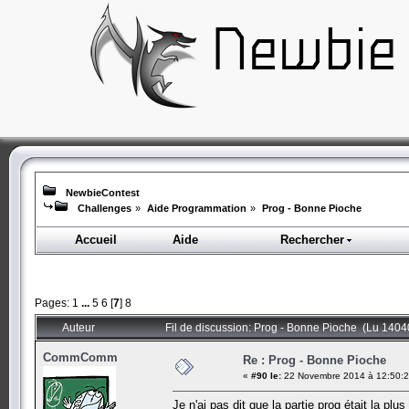
NewbieContest
Challenges
»
Aide Programmation
»
Prog - Bonne Pioche
Accueil
Aide
Rechercher
Pages:
1
...
5
6
[
7
]
8
Auteur
Fil de discussion: Prog - Bonne Pioche (Lu 14040
CommComm
Re : Prog - Bonne Pioche
«
#90 le:
22 Novembre 2014 à 12:50:2
Je n'ai pas dit que la partie prog était la pl