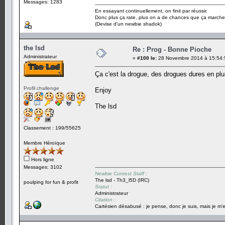
Messages: 1283
En essayant continuellement, on finit par réussir.
Donc plus ça rate, plus on a de chances que ça marche
(Devise d'un newbie shadok)
the lsd
Re : Prog - Bonne Pioche
Administrateur
«
#100 le:
28 Novembre 2014 à 15:54:
Ça c'est la drogue, des drogues dures en plus
Profil challenge
Enjoy
The lsd
Classement : 199/55625
Membre Héroïque
Hors ligne
Messages: 3102
Newbie Contest Staff :
The lsd - Th3_l5D (IRC)
poulping for fun & profit
Statut :
Administrateur
Citation :
Cartésien désabusé : je pense, donc je suis, mais je m'e