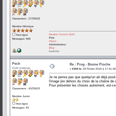
Classement : 27/55625
Membre Héroïque
Newbie Contest Staff :
Hors ligne
Pixis
Messages: 669
Statut :
Administrateur
Blog :
hackndo
Pech
Re : Prog - Bonne Pioche
Profil challenge
«
#103 le:
29 Février 2016 à 17:31:38
Je ne pense pas que quelqu'un ait déjà posé la
l'image (en dehors du choix de la chaîne de 
Pour présenter les choses autrement, est-c
Classement : 45/55625
Membre Junior
Hors ligne
Messages: 83