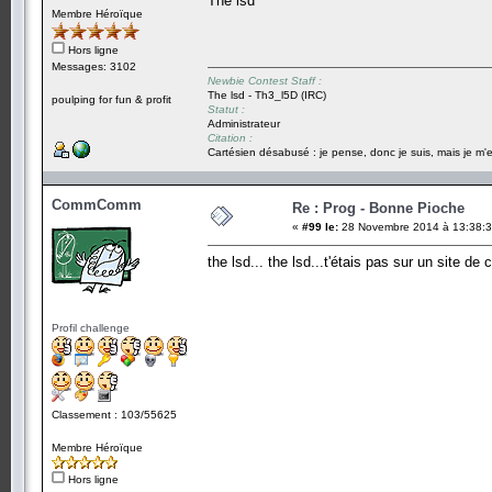
The lsd
Membre Héroïque
Hors ligne
Messages: 3102
Newbie Contest Staff :
The lsd - Th3_l5D (IRC)
poulping for fun & profit
Statut :
Administrateur
Citation :
Cartésien désabusé : je pense, donc je suis, mais je m'e
CommComm
Re : Prog - Bonne Pioche
«
#99 le:
28 Novembre 2014 à 13:38:3
the lsd... the lsd...t'étais pas sur un site de 
Profil challenge
Classement : 103/55625
Membre Héroïque
Hors ligne