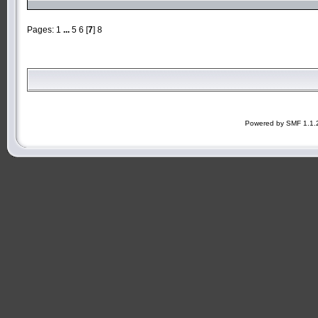
Pages:
1
...
5
6
[
7
]
8
Powered by SMF 1.1.