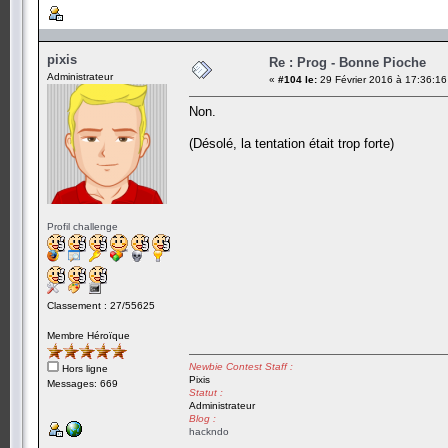
pixis
Re : Prog - Bonne Pioche
Administrateur
«
#104 le:
29 Février 2016 à 17:36:16
Non.
(Désolé, la tentation était trop forte)
Profil challenge
Classement : 27/55625
Membre Héroïque
Newbie Contest Staff :
Hors ligne
Pixis
Messages: 669
Statut :
Administrateur
Blog :
hackndo