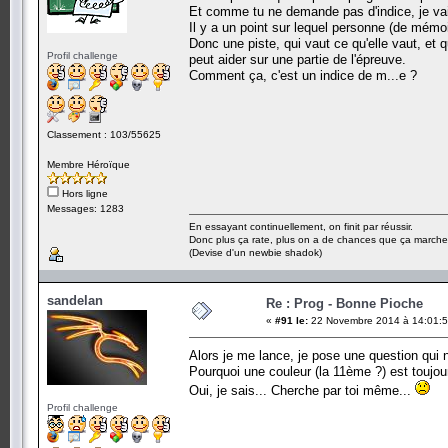
Et comme tu ne demande pas d'indice, je vais
Il y a un point sur lequel personne (de mémoir
Donc une piste, qui vaut ce qu'elle vaut, et
Profil challenge
peut aider sur une partie de l'épreuve.
Comment ça, c'est un indice de m...e ?
Classement : 103/55625
Membre Héroïque
Hors ligne
Messages: 1283
En essayant continuellement, on finit par réussir.
Donc plus ça rate, plus on a de chances que ça marche
(Devise d'un newbie shadok)
sandelan
Re : Prog - Bonne Pioche
«
#91 le:
22 Novembre 2014 à 14:01:5
Alors je me lance, je pose une question qui 
Pourquoi une couleur (la 11ème ?) est toujo
Oui, je sais... Cherche par toi même...
Profil challenge