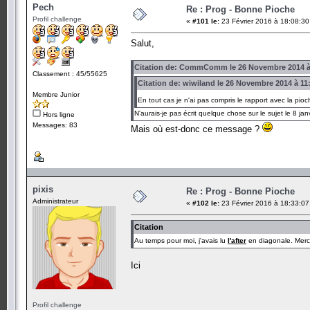
Pech
Re : Prog - Bonne Pioche
Profil challenge
«
#101 le:
23 Février 2016 à 18:08:30
Salut,
Citation de: CommComm le 26 Novembre 2014 à
Classement : 45/55625
Citation de: wiwiland le 26 Novembre 2014 à 11
Membre Junior
En tout cas je n'ai pas compris le rapport avec la pio
N'aurais-je pas écrit quelque chose sur le sujet le 8 ja
Hors ligne
Messages: 83
Mais où est-donc ce message ?
pixis
Re : Prog - Bonne Pioche
Administrateur
«
#102 le:
23 Février 2016 à 18:33:07
Citation
Au temps pour moi, j'avais lu
l'after
en diagonale. Merci
Ici
Profil challenge